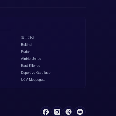
캄보디아
Beltinci
Rudar
Airdrie United
East Kilbride
Deportivo Garcilaso
UCV Moquegua