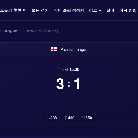
오늘의 추천 픽
모든 경기
베팅 슬립 생성기
리그
실적
이용 방법
r League
/
Leeds vs Burnley
Premier League
1 5월
15:00
3
1
:
-238
400
850