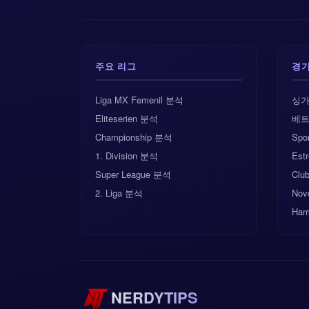
주요 리그
경
Liga MX Femenil 분석
싱가
Eliteserien 분석
베트
Championship 분석
Spor
1. Division 분석
Estr
Super League 분석
Club
2. Liga 분석
Novo
Ham
NERDYTIPS