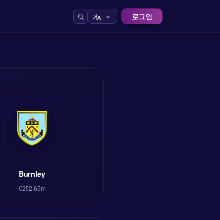
로그인
Burnley
€252.65m