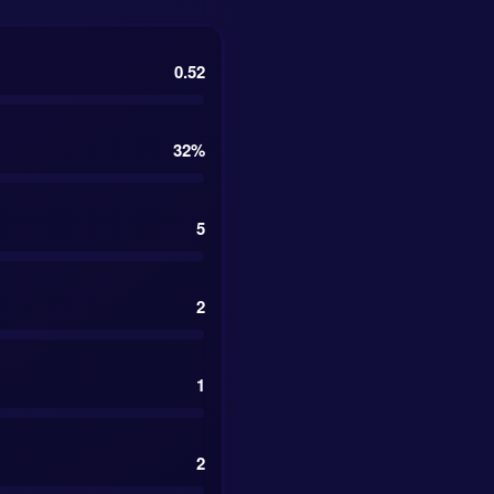
0.52
32%
5
2
1
2