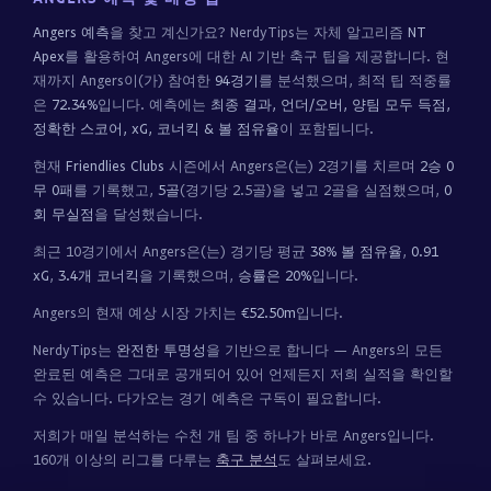
Angers 예측
을 찾고 계신가요? NerdyTips는 자체 알고리즘
NT
Apex
를 활용하여 Angers에 대한 AI 기반 축구 팁을 제공합니다. 현
재까지 Angers이(가) 참여한
94경기
를 분석했으며, 최적 팁 적중률
은
72.34%
입니다. 예측에는
최종 결과, 언더/오버, 양팀 모두 득점,
정확한 스코어, xG, 코너킥 & 볼 점유율
이 포함됩니다.
현재
Friendlies Clubs
시즌에서 Angers은(는) 2경기를 치르며
2승 0
무 0패
를 기록했고,
5골
(경기당 2.5골)을 넣고 2골을 실점했으며,
0
회 무실점
을 달성했습니다.
최근 10경기에서 Angers은(는) 경기당 평균
38% 볼 점유율
,
0.91
xG
,
3.4개 코너킥
을 기록했으며,
승률은 20%
입니다.
Angers의 현재 예상 시장 가치는
€52.50m
입니다.
NerdyTips는
완전한 투명성
을 기반으로 합니다 — Angers의 모든
완료된 예측은 그대로 공개되어 있어 언제든지 저희 실적을 확인할
수 있습니다. 다가오는 경기 예측은 구독이 필요합니다.
저희가 매일 분석하는 수천 개 팀 중 하나가 바로 Angers입니다.
160개 이상의 리그를 다루는
축구 분석
도 살펴보세요.