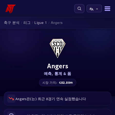
축구 분석
리그
Ligue 1
Angers
/
/
/
Angers
예측, 통계 & 폼
€52.50m
시장 가치:
Angers은(는) 최근 8경기 연속 실점했습니다