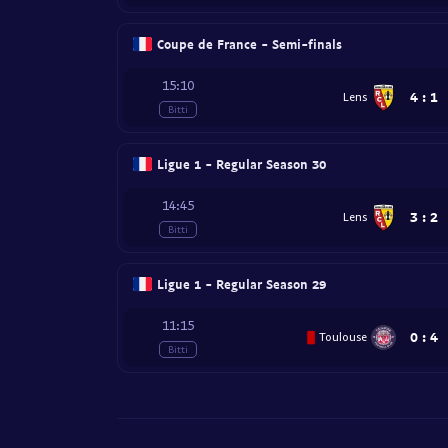
Coupe de France - Semi-finals
15:10
4
:
1
Lens
Bitti
Ligue 1 - Regular Season 30
14:45
3
:
2
Lens
Bitti
Ligue 1 - Regular Season 29
11:15
0
:
4
Toulouse
Bitti