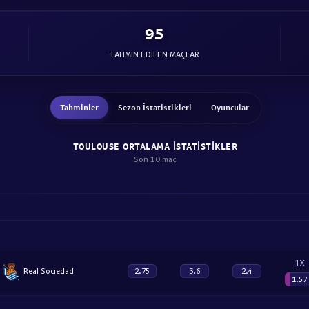
95
TAHMIN EDILEN MAÇLAR
Tahminler
Sezon İstatistikleri
Oyuncular
TOULOUSE ORTALAMA ISTATISTIKLER
Son 10 maç
1X
Real Sociedad
2.75
3.6
2.4
1.57