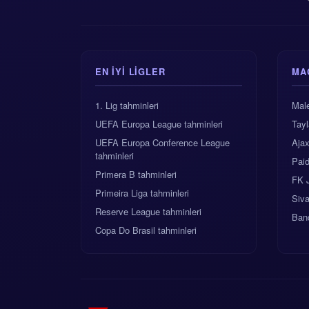
EN IYI LIGLER
MA
1. Lig tahminleri
Male
UEFA Europa League tahminleri
Tay
UEFA Europa Conference League
Aja
tahminleri
Pai
Primera B tahminleri
FK 
Primeira Liga tahminleri
Siva
Reserve League tahminleri
Band
Copa Do Brasil tahminleri