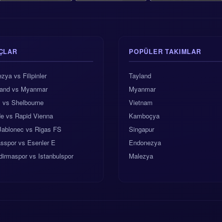
ÇLAR
POPÜLER TAKIMLAR
zya vs Filipinler
Tayland
land vs Myanmar
Myanmar
x vs Shelbourne
Vietnam
de vs Rapid Vienna
Kamboçya
Jablonec vs Rigas FS
Singapur
sspor vs Esenler E
Endonezya
irmaspor vs Istanbulspor
Malezya