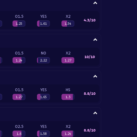
O1.5
YES
X2
4.3/10
1.25
1.61
1.54
O1.5
NO
X2
10/10
1.24
2.22
1.27
O1.5
YES
HS
8.8/10
1.27
1.65
1.3
O2.5
YES
X2
8.8/10
1.6
1.58
1.24