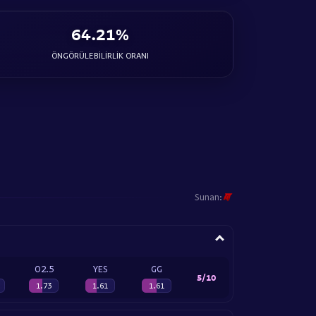
64.21%
ÖNGÖRÜLEBILIRLIK ORANI
Sunan:
O2.5
YES
GG
5/10
1.73
1.61
1.61