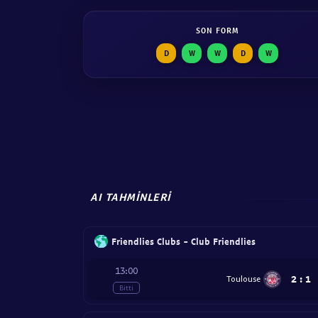
SON FORM
D
W
W
D
W
AI TAHMINLERI
Friendlies Clubs - Club Friendlies
13:00
2
:
1
Toulouse
Bitti