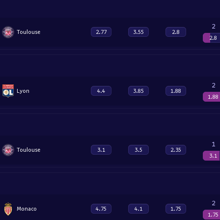
2
Toulouse
2.77
3.55
2.8
2.8
2
Lyon
4.4
3.85
1.88
1.88
1
Toulouse
3.1
3.5
2.35
3.1
2
Monaco
4.75
4.1
1.75
1.75