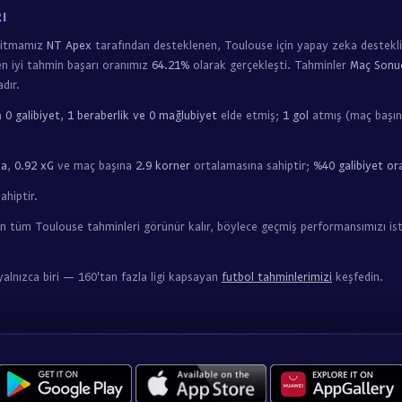
I
oritmamız
NT Apex
tarafından desteklenen, Toulouse için yapay zeka destekli
en iyi tahmin başarı oranımız
64.21%
olarak gerçekleşti. Tahminler
Maç Sonuc
dır.
a
0 galibiyet, 1 beraberlik ve 0 mağlubiyet
elde etmiş;
1 gol
atmış (maç başın
ma
,
0.92 xG
ve maç başına
2.9 korner
ortalamasına sahiptir;
%40 galibiyet or
ahiptir.
n tüm Toulouse tahminleri görünür kalır, böylece geçmiş performansımızı ist
yalnızca biri — 160'tan fazla ligi kapsayan
futbol tahminlerimizi
keşfedin.