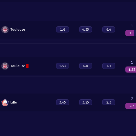
1
Toulouse
1.6
4.35
6.4
1.6
1
Toulouse
1.53
4.8
7.1
1.53
2
Lille
3.45
3.25
2.3
2.3