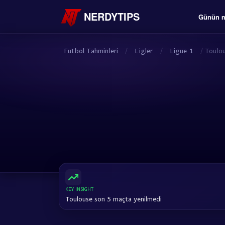
NERDYTIPS
Günün m
Futbol Tahminleri
/
Ligler
/
Ligue 1
/
Toulo
KEY INSIGHT
Toulouse son 5 maçta yenilmedi