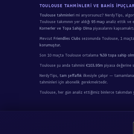
TOULOUSE TAHMINLERI VE BAHIS İPUÇLAR
Toulouse tahminleri
mi arıyorsunuz? NerdyTips, alg
Toulouse takımının yer aldığı
95 maçı
analiz ettik ve 
Kornerler ve Topa Sahip Olma
piyasalarını kapsamakta
Mevcut
Friendlies Clubs
sezonunda Toulouse, 1 maçt
korumuştur
.
Son 10 maçta Toulouse ortalama
%39 topa sahip ol
Toulouse şu anda tahmini
€103.95m
piyasa değerine s
NerdyTips,
tam şeffaflık
ilkesiyle çalışır — tamamlana
tahminleri için abonelik gerekmektedir.
Toulouse, her gün analiz ettiğimiz binlerce takımdan 