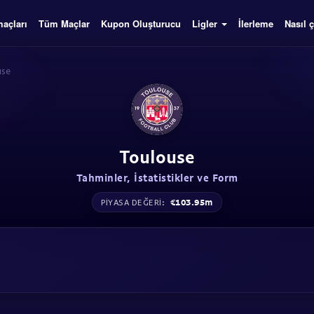
açları
Tüm Maçlar
Kupon Oluşturucu
Ligler
İlerleme
Nasıl ç
use
Toulouse
Tahminler, İstatistikler ve Form
€103.95m
PIYASA DEĞERI: