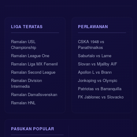
LIGA TERATAS
PERLAWANAN
Ramalan USL
CSKA 1948 vs
Championship
Panathinaikos
Ramalan League One
Saburtalo vs Larne
Ramalan Liga MX Femenil
Slovan vs Mjallby AIF
Ramalan Second League
Apollon L vs Brann
Ramalan Division
Jonkoping vs Olympic
Intermedia
Patriotas vs Barranquilla
Ramalan Damallsvenskan
FK Jablonec vs Slovacko
Ramalan HNL
PASUKAN POPULAR