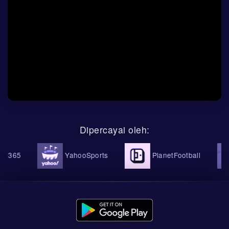
Dipercayai oleh:
365
YahooSports
PlanetFootball