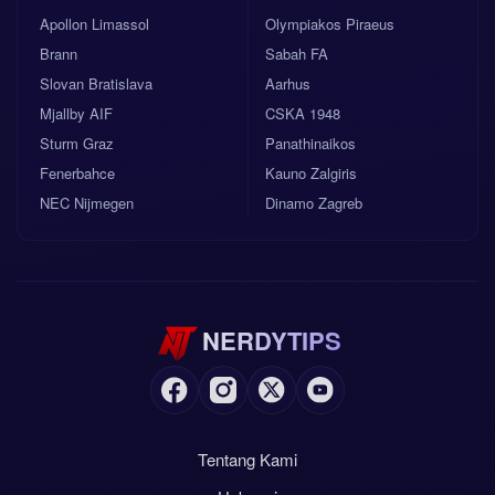
Apollon Limassol
Olympiakos Piraeus
Brann
Sabah FA
Slovan Bratislava
Aarhus
Mjallby AIF
CSKA 1948
Sturm Graz
Panathinaikos
Fenerbahce
Kauno Zalgiris
NEC Nijmegen
Dinamo Zagreb
NERDYTIPS
Tentang Kami