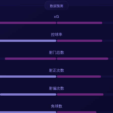
数据预测
xG
控球率
射门总数
射正次数
射偏次数
角球数