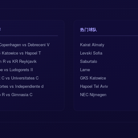
赛
热门球队
Copenhagen vs Debreceni V
Kairat Almaty
 Katowice vs Hapoel T
Levski Sofia
m R vs KR Reykjavik
Saburtalo
e vs Ludogorets II
Larne
C vs Universitatea C
GKS Katowice
rtes vs Independiente d
Hapoel Tel Aviv
o R vs Gimnasia C
NEC Nijmegen