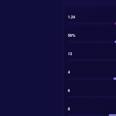
1.24
56%
13
4
6
8