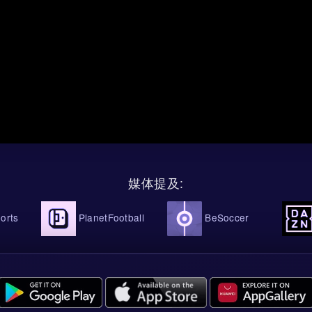
媒体提及:
PlanetFootball
BeSoccer
DA