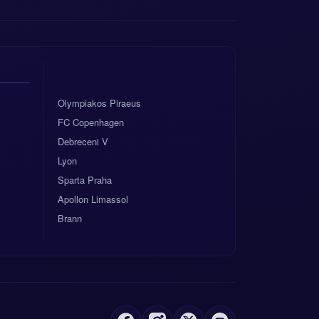
Olympiakos Piraeus
FC Copenhagen
Debreceni V
Lyon
Sparta Praha
Apollon Limassol
Brann