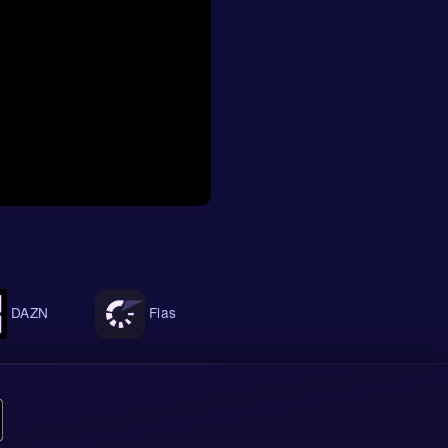
ZN
FlashScore
OneFootball
F