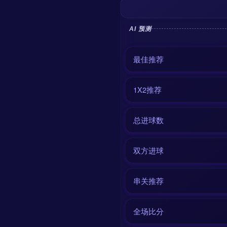
AI 预测
最佳推荐
1X2推荐
总进球数
双方进球
串关推荐
全场比分