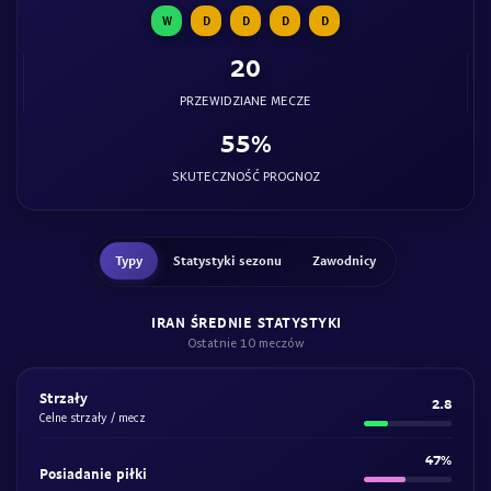
W
D
D
D
D
20
PRZEWIDZIANE MECZE
55%
SKUTECZNOŚĆ PROGNOZ
Typy
Statystyki sezonu
Zawodnicy
IRAN ŚREDNIE STATYSTYKI
Ostatnie 10 meczów
Strzały
2.8
Celne strzały / mecz
47%
Posiadanie piłki