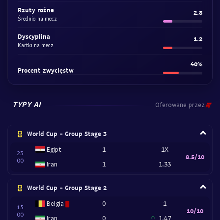
Rzuty rożne
2.8
Średnio na mecz
Dyscyplina
1.2
Kartki na mecz
40%
Procent zwycięstw
TYPY AI
Oferowane przez
World Cup - Group Stage 3
Egipt
1
1X
23
8.5/10
00
Iran
1
1.33
World Cup - Group Stage 2
Belgia
0
1
15
10/10
00
Iran
0
1.47