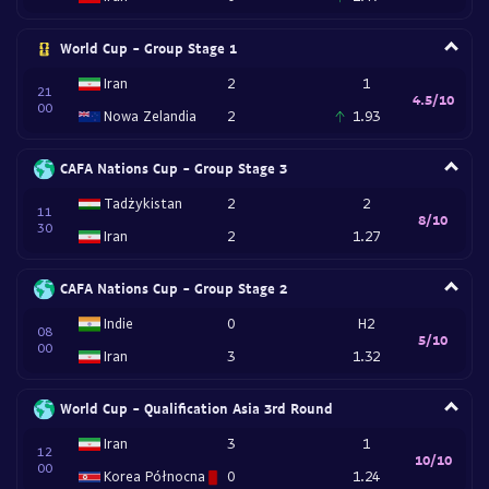
World Cup - Group Stage 1
Iran
2
1
21
4.5/10
00
Nowa Zelandia
2
1.93
CAFA Nations Cup - Group Stage 3
Tadżykistan
2
2
11
8/10
30
Iran
2
1.27
CAFA Nations Cup - Group Stage 2
Indie
0
H2
08
5/10
00
Iran
3
1.32
World Cup - Qualification Asia 3rd Round
Iran
3
1
12
10/10
00
Korea Północna
0
1.24