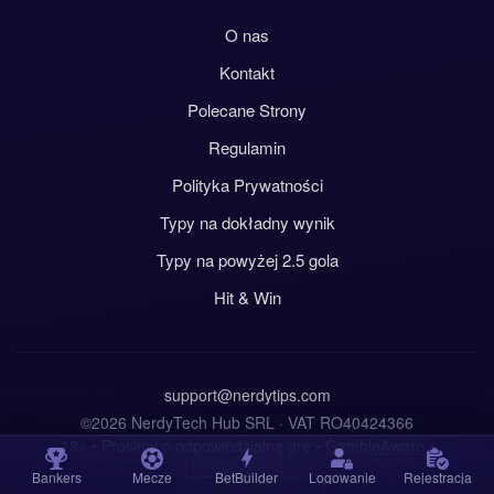
O nas
Kontakt
Polecane Strony
Regulamin
Polityka Prywatności
Typy na dokładny wynik
Typy na powyżej 2.5 gola
Hit & Win
support@nerdytips.com
©2026 NerdyTech Hub SRL · VAT RO40424366
18+ • Prosimy o odpowiedzialną grę •
GambleAware
•
NCPGambling.org
Bankers
Mecze
BetBuilder
Logowanie
Rejestracja