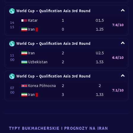
World Cup - Qualification Asia 3rd Round
Katar
1
O1.5
14
7.6/10
15
Iran
0
1.25
World Cup - Qualification Asia 3rd Round
Iran
2
U2.5
11
6.6/10
00
Uzbekistan
2
1.53
World Cup - Qualification Asia 3rd Round
Korea Północna
2
2
07
7.1/10
00
Iran
3
1.33
TYPY BUKMACHERSKIE I PROGNOZY NA IRAN