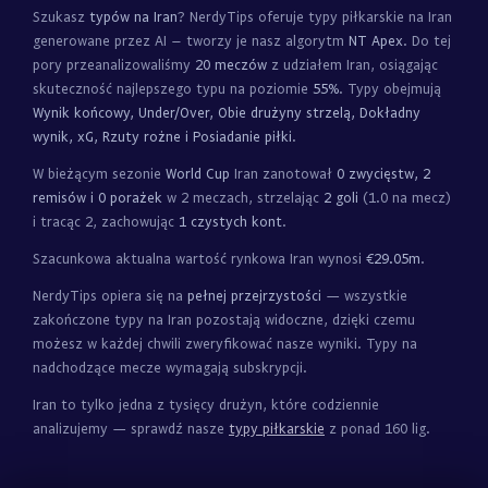
Szukasz
typów na Iran
? NerdyTips oferuje typy piłkarskie na Iran
generowane przez AI – tworzy je nasz algorytm
NT Apex
. Do tej
pory przeanalizowaliśmy
20 meczów
z udziałem Iran, osiągając
skuteczność najlepszego typu na poziomie
55%
. Typy obejmują
Wynik końcowy, Under/Over, Obie drużyny strzelą, Dokładny
wynik, xG, Rzuty rożne i Posiadanie piłki
.
W bieżącym sezonie
World Cup
Iran zanotował
0 zwycięstw, 2
remisów i 0 porażek
w 2 meczach, strzelając
2 goli
(1.0 na mecz)
i tracąc 2, zachowując
1 czystych kont
.
Szacunkowa aktualna wartość rynkowa Iran wynosi
€29.05m
.
NerdyTips opiera się na
pełnej przejrzystości
— wszystkie
zakończone typy na Iran pozostają widoczne, dzięki czemu
możesz w każdej chwili zweryfikować nasze wyniki. Typy na
nadchodzące mecze wymagają subskrypcji.
Iran to tylko jedna z tysięcy drużyn, które codziennie
analizujemy — sprawdź nasze
typy piłkarskie
z ponad 160 lig.