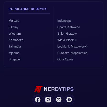
POPULARNE DRUŻYNY
Malezja
Indonezja
Filipiny
Sparta Katowice
Wietnam
Stilon Gorzow
Kambodża
Wisla Plock II
Tajlandia
Lechia T. Mazowiecki
Mjanma
Puszcza Niepolomice
Singapur
Odra Opole
NERDYTIPS