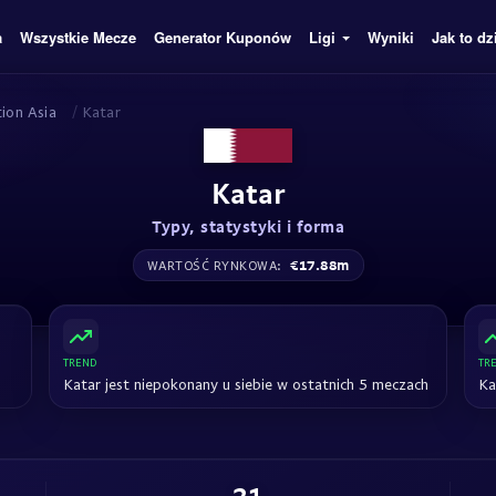
a
Wszystkie Mecze
Generator Kuponów
Ligi
Wyniki
Jak to dz
tion Asia
/
Katar
Katar
Typy, statystyki i forma
€17.88m
WARTOŚĆ RYNKOWA:
TREND
TR
Katar jest niepokonany u siebie w ostatnich 5 meczach
Ka
21