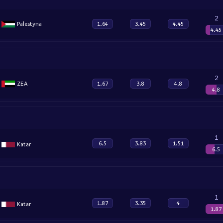
2
Palestyna
1.64
3.45
4.45
4.45
2
ZEA
1.67
3.8
4.8
4.8
1
6.5
3.83
1.51
Katar
6.5
1
1.87
3.35
4
Katar
1.87