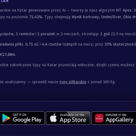
ATAR
karskie na Katar generowane przez AI – tworzy je nasz algorytm
NT Apex
. 
typu na poziomie
71.43%
. Typy obejmują
Wynik końcowy, Under/Over, Obie dr
ycięstw, 1 remisów i 1 porażek
w 2 meczach, strzelając
1 goli
(0.5 na mecz)
iadania piłki
,
0.71 xG
i
4.4 rzutów rożnych
na mecz, przy
10% skuteczności
€17.88m
.
kie zakończone typy na Katar pozostają widoczne, dzięki czemu możesz w 
nnie analizujemy — sprawdź nasze
typy piłkarskie
z ponad 160 lig.