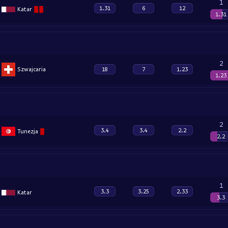
1
1.31
6
12
Katar
1.31
2
Szwajcaria
18
7
1.23
1.23
2
3.4
3.4
2.2
Tunezja
2.2
1
3.3
3.25
2.33
Katar
3.3