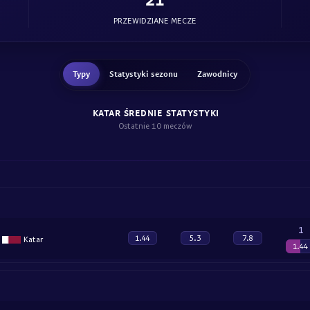
PRZEWIDZIANE MECZE
Typy
Statystyki sezonu
Zawodnicy
KATAR ŚREDNIE STATYSTYKI
Ostatnie 10 meczów
1
1.44
5.3
7.8
Katar
1.44