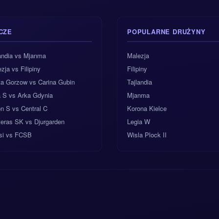
CZE
POPULARNE DRUŻYNY
landia vs Mjanma
Malezja
zja vs Filipiny
Filipiny
ta Gorzow vs Carina Gubin
Tajlandia
a S vs Arka Gdynia
Mjanma
n S vs Central C
Korona Kielce
teras SK vs Djurgarden
Legia W
si vs FCSB
Wisla Plock II