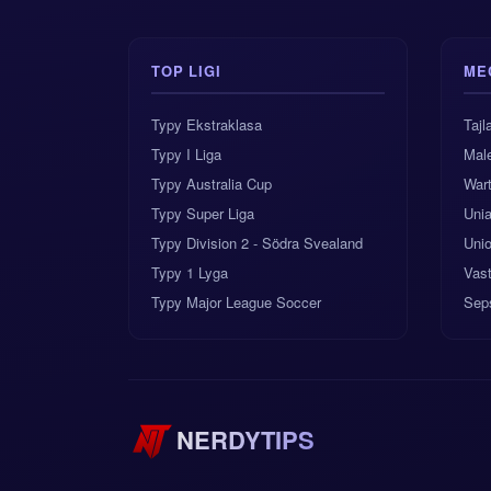
TOP LIGI
ME
Typy Ekstraklasa
Taj
Typy I Liga
Male
Typy Australia Cup
War
Typy Super Liga
Uni
Typy Division 2 - Södra Svealand
Unio
Typy 1 Lyga
Vas
Typy Major League Soccer
Sep
NERDYTIPS