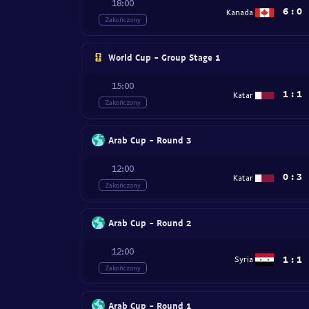
18:00
6
:
0
Kanada
Zakończony
World Cup - Group Stage 1
15:00
1
:
1
Katar
Zakończony
Arab Cup - Round 3
12:00
0
:
3
Katar
Zakończony
Arab Cup - Round 2
12:00
1
:
1
Syria
Zakończony
Arab Cup - Round 1