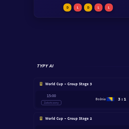
D
L
D
L
L
TYPY AI
World Cup - Group Stage 3
15:00
3
:
1
Bośnia
Zakończony
World Cup - Group Stage 2