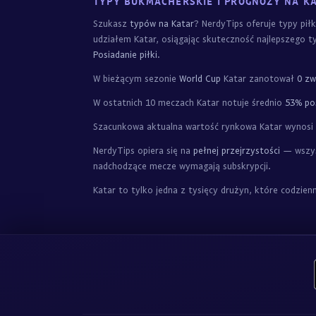
TYPY BUKMACHERSKIE I PROGNOZY NA K
Szukasz
typów na Katar
? NerdyTips oferuje typy pił
udziałem Katar, osiągając skuteczność najlepszego 
Posiadanie piłki
.
W bieżącym sezonie
World Cup
Katar zanotował
0 zw
W ostatnich 10 meczach Katar notuje średnio
53% pos
Szacunkowa aktualna wartość rynkowa Katar wynosi
NerdyTips opiera się na
pełnej przejrzystości
— wszyst
nadchodzące mecze wymagają subskrypcji.
Katar to tylko jedna z tysięcy drużyn, które codzie