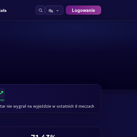
Logowanie
iała
END
tar nie wygrał na wyjeździe w ostatnich 8 meczach
71.43%