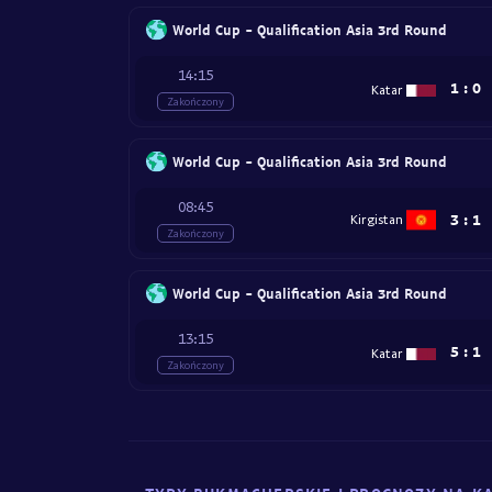
World Cup - Qualification Asia 3rd Round
14:15
1
:
0
Katar
Zakończony
World Cup - Qualification Asia 3rd Round
08:45
3
:
1
Kirgistan
Zakończony
World Cup - Qualification Asia 3rd Round
13:15
5
:
1
Katar
Zakończony