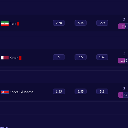
2
2.38
3.34
2.9
Iran
2.9
2
5
3.5
1.68
Katar
1.62
1
1.55
3.95
5.8
Korea Północna
1.55