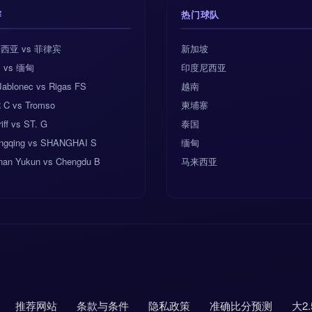
赛
热门球队
西亚 vs 菲律宾
新加坡
 vs 缅甸
印度尼西亚
Jablonec vs Rigas FS
越南
 C vs Tromso
柬埔寨
iff vs ST. G
泰国
ngqing vs SHANGHAI S
缅甸
nan Yukun vs Chengdu B
马来西亚
推荐网站
条款与条件
隐私政策
准确比分预测
大2