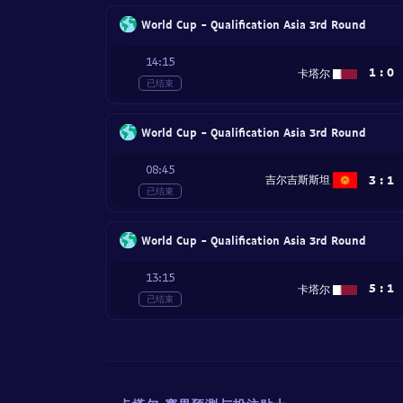
World Cup - Qualification Asia 3rd Round
14:15
1
:
0
卡塔尔
已结束
World Cup - Qualification Asia 3rd Round
08:45
3
:
1
吉尔吉斯斯坦
已结束
World Cup - Qualification Asia 3rd Round
13:15
5
:
1
卡塔尔
已结束