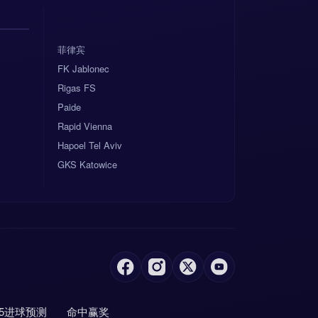
菲律宾
FK Jablonec
Rigas FS
Paide
Rapid Vienna
Hapoel Tel Aviv
GKS Katowice
.5进球预测
命中赢奖