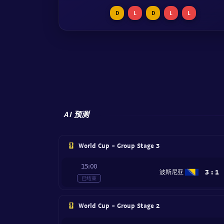
D
L
D
L
L
AI 预测
World Cup - Group Stage 3
15:00
3
:
1
波斯尼亚
已结束
World Cup - Group Stage 2