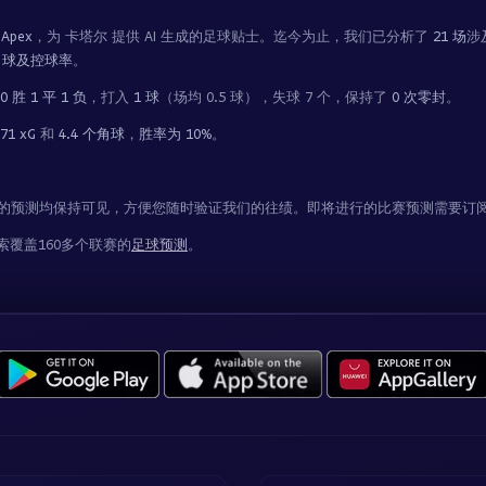
 Apex
，为 卡塔尔 提供 AI 生成的足球贴士。迄今为止，我们已分析了
21 场
涉
角球及控球率
。
0 胜 1 平 1 负
，打入
1 球
（场均 0.5 球），失球 7 个，保持了
0 次零封
。
.71 xG
和
4.4 个角球
，
胜率为 10%
。
完成的预测均保持可见，方便您随时验证我们的往绩。即将进行的比赛预测需要订
覆盖160多个联赛的
足球预测
。