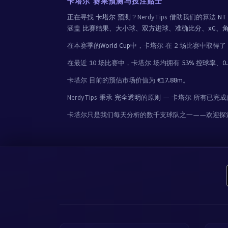
卡塔尔 赛果预测与投注贴士
正在寻找
卡塔尔 预测
？NerdyTips 借助我们的算法
NT
涵盖
比赛结果、大小球、双方进球、准确比分、xG、
在本赛季的
World Cup
中，卡塔尔 在 2 场比赛中取得了
在最近 10 场比赛中，卡塔尔 场均拥有
53% 控球率
、
0
卡塔尔 目前的预估市场价值为
€17.88m
。
NerdyTips 秉承
完全透明
的原则 — 卡塔尔 所有已
卡塔尔只是我们每天分析的数千支球队之一——欢迎探索