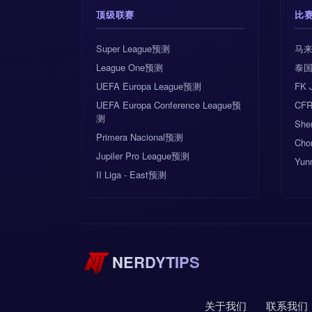
顶级联赛
比
Super League预测
马来
League One预测
泰国
UEFA Europa League预测
FK 
UEFA Europa Conference League预
CFR
测
Sher
Primera Nacional预测
Cho
Jupiler Pro League预测
Yun
II Liga - East预测
NERDYTIPS
关于我们
联系我们