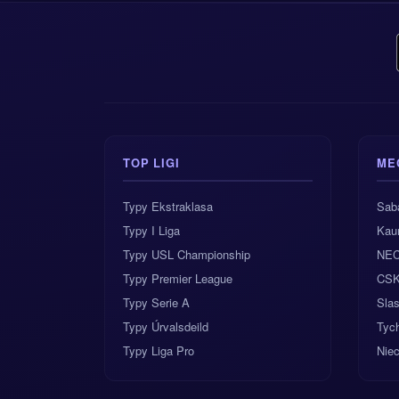
Najciekawszy zakła
under 2.5 gola. M
potrafi zrobić się 
stronę.
Główny typ:
zwyc
TOP LIGI
ME
Najlepszy typ bu
Typy Ekstraklasa
Sab
Typ na dokładny
Typy I Liga
Kau
Typy USL Championship
NEC
Typy Premier League
CSK
Typy Serie A
Sla
Typy Úrvalsdeild
Tyc
Typy Liga Pro
Nie