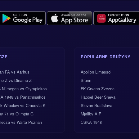
d to NG po 1.73, bo dobrze łączy się z przewidywanym wynikiem 2-
eksyk może wygrać ten mecz skutecznością, a nie fajerwerkami. Ko
niewygodna, ale jeśli El Tri strzelą pierwsi, spotkanie może powoli prz
ięstwo Meksyku
CZE
POPULARNE DRUŻYNY
kmacherski:
NG, przynajmniej jedna drużyna nie strzeli gola
ah FA vs Aarhus
Apollon Limassol
 wynik:
Meksyk 2-0 Korea Południowa
no Z vs Dinamo Z
Brann
 Nijmegen vs Olympiakos
FK Crvena Zvezda
A 1948 vs Panathinaikos
Hapoel Beer Sheva
sk Wroclaw vs Cracovia K
Slovan Bratislava
hy 71 vs Olimpia G
Mjallby AIF
ciecza vs Warta Poznan
CSKA 1948