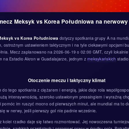
mecz Meksyk vs Korea Południowa na nerwowy
Meksyk vs Korea Południowa
dotyczy spotkania grupy A na mundi
 ostrożnym ustawieniem taktycznym i na tyle ciekawymi opcjami b
łnia. Mecz zaplanowano na 2026-06-19 o 02:00 GMT, czyli lokalnie
m na Estadio Akron w Guadalajarze, jednym z
meksykańskich
stadi
Otoczenie meczu i taktyczny klimat
 do tego spotkania z ciężarem i energią, jakie daje rola współgospo
 dużą intensywnością, szeroko ustawionym pressingiem i wyraźną ch
nni pomóc im ruszyć mocno od pierwszych minut, ale mundial ma to d
ię w nerwy, jeśli pierwszy gol nie padnie wcześnie.
z kolei rzadko daje się łatwo rozmontować. Jej nowoczesna turniej
yplinie, szybkich przejściach i ogromnej pracy w środku pola. Potraf