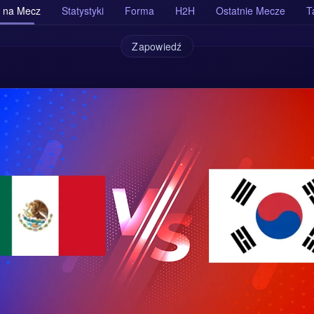
 na Mecz
Statystyki
Forma
H2H
Ostatnie Mecze
T
Zapowiedź