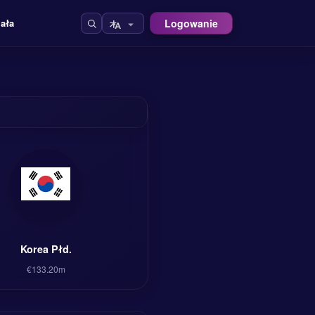
Logowanie
iała
Korea Płd.
€133.20m