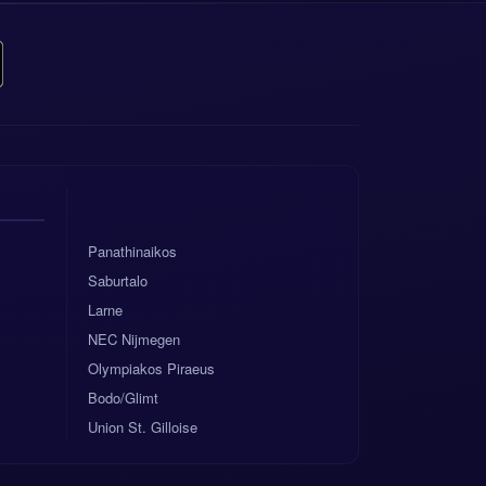
0 i skłonnością do
rea Południowa
echylić się na ich
Panathinaikos
Saburtalo
Larne
NEC Nijmegen
Olympiakos Piraeus
Bodo/Glimt
Union St. Gilloise