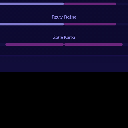
Typ AI NerdyTips i kluczowe statystyki
Rzuty Rożne
ania się w stronę Meksyku, ale z umiarkowanym przekonaniem, a ni
2 to
zwycięstwo Meksyku
, przy poziomie pewności 2.5 i kursie 2.0
enie: model widzi gospodarzy jako bardziej prawdopodobnych zwyci
Żółte Kartki
raktować to jak pewniaka.
nerowany przez AI typ to NG, czyli że przynajmniej jedna z drużyn ni
a poziom pewności 6.0/10. To dobrze pasuje do rynku under/over, gd
 najbardziej prawdopodobny scenariusz, przy kursie 1.60 i obliczon
, przynajmniej jedna drużyna nie strzeli gola, kurs 1.73
nder 2.5 gola, kurs 1.60
ynik końcowy:
Meksyk 2-0 Korea Południowa