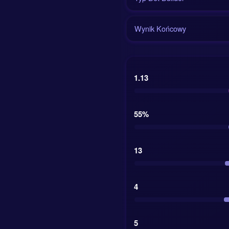
Wynik Końcowy
Aktualny rynek 1x
defensywnych nawyk
i wartości kadry.
1.13
Kurs na zwycię
Kurs na remis:
3
55%
Kurs na zwycięs
13
Porównanie wart
4
Różnica w wartości
Południowej często
słowy, dokładnie w 
5