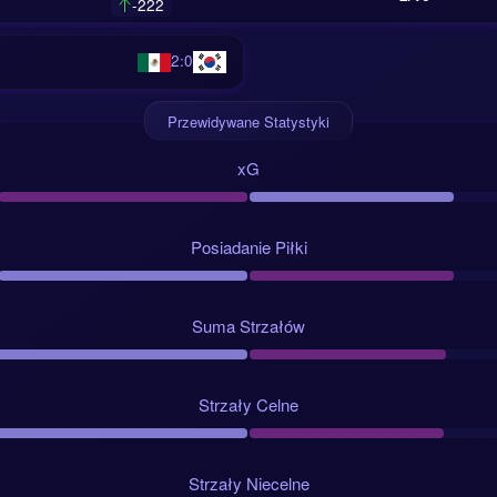
-222
Kursy i spojrzenie na rynek
2:0
2 daje przewagę Meksykowi, ale nie ogromną. Kursy pokazują szacu
ów Korei Południowej, jednocześnie nadal skłaniając się ku atuto
Przewidywane Statystyki
xG
stwo gospodarzy:
Meksyk 1.99
.40
Posiadanie Piłki
two gości:
Korea Południowa 4.27
Suma Strzałów
ości kadry:
Meksyk 198.20 mln euro, Korea Południowa 133.20 mln
Strzały Celne
 wspiera status faworyta Meksyku, ale nie zamyka sprawy. Najleps
 przychodzą wtedy, gdy musi grać kompaktowo, cierpliwie i bezpośr
takim stylu, w jaki ten mecz może się ułożyć.
Strzały Niecelne