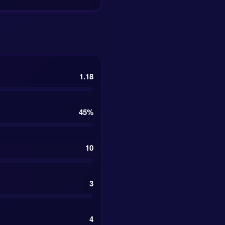
nek dla
wi własnego boiska
1.18
45%
10
 euro
3
ze mecze Korei
ednio. Innymi
4