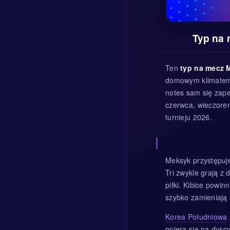
Typ na 
Ten
typ na mecz 
domowym klimatem,
notes sam się zape
czerwca, wieczore
turnieju 2026.
Meksyk przystępuje
Tri zwykle grają z
piłki. Kibice powi
szybko zamieniają s
Korea Południowa
opiera się na dysc