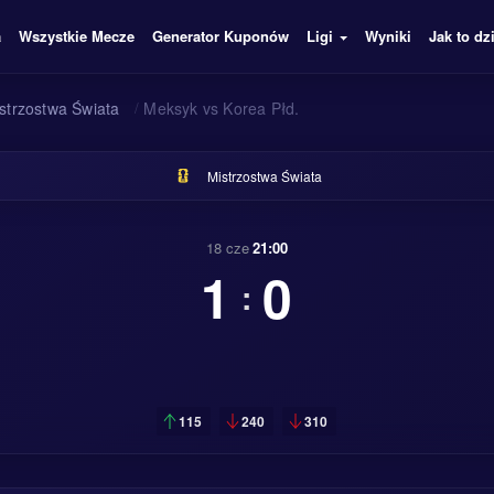
a
Wszystkie Mecze
Generator Kuponów
Ligi
Wyniki
Jak to dz
strzostwa Świata
/
Meksyk vs Korea Płd.
Mistrzostwa Świata
18 cze
21:00
1
0
:
115
240
310