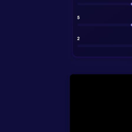
5
Nasz model AI skł
zaufaniem. Typ 1x
pewności ma znacz
2
tyle pewnych, by t
Najmocniejszy wyge
Kurs wynosi 1.73, 
jest oceniany jako
zaufania 2.3.
Najlepszy typ:
NG
Opcja na gole:
U
Przewidywany w