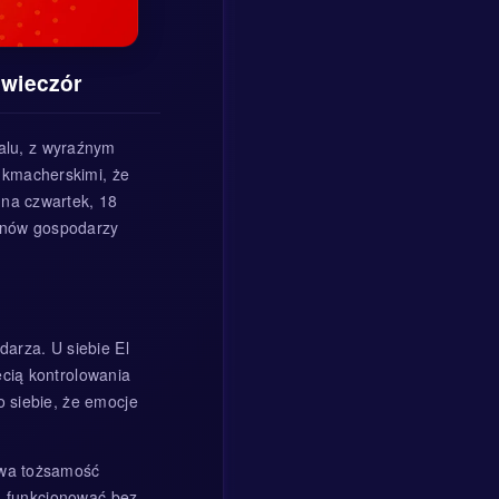
 wieczór
alu, z wyraźnym
ukmacherskimi, że
 na czwartek, 18
onów gospodarzy
darza. U siebie El
ęcią kontrolowania
o siebie, że emocje
owa tożsamość
ią funkcjonować bez