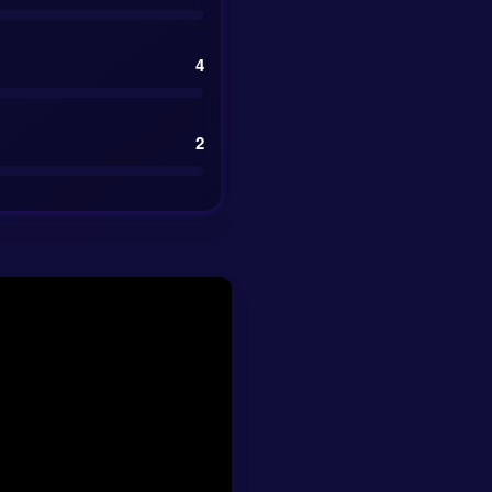
4
e z pełnym
2. Ten niski poziom
ęzców, ale nie na
2
e strzeli gola.
zie under 2.5 gola
ym poziomie