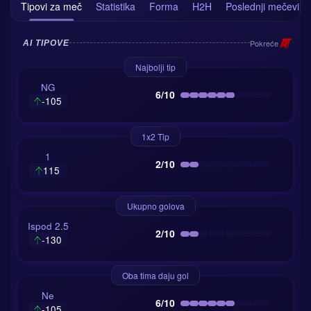
Tipovi za meč
Statistika
Forma
H2H
Poslednji mečevi
Pokreće
AI TIPOVE
Najbolji tip
NG
6/10
-105
1x2 Tip
1
2/10
115
Ukupno golova
Ispod 2.5
2/10
-130
Oba tima daju gol
Ne
6/10
-105