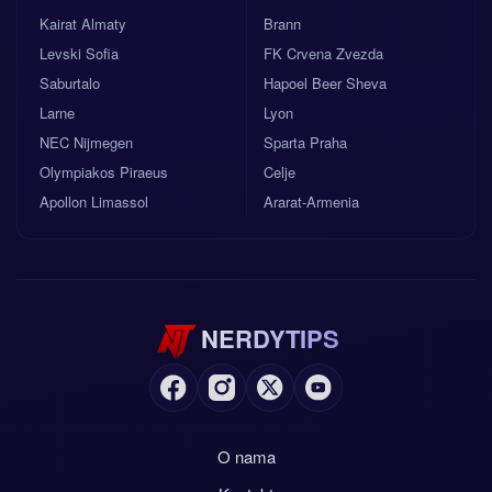
Kairat Almaty
Brann
Levski Sofia
FK Crvena Zvezda
Saburtalo
Hapoel Beer Sheva
Larne
Lyon
NEC Nijmegen
Sparta Praha
Olympiakos Piraeus
Celje
Apollon Limassol
Ararat-Armenia
NERDYTIPS
O nama