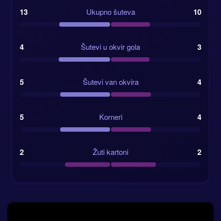
13
Ukupno šuteva
10
4
Šutevi u okvir gola
3
5
Šutevi van okvira
4
5
Korneri
4
2
Žuti kartoni
2