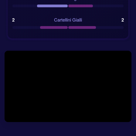
valore della rosa.
2
Cartellini Gialli
2
Quota vittoria casa:
Messico a 1.99
Quota pareggio:
3.40
Quota vittoria trasferta:
Corea del Sud a 4.27
Confronto valore rose:
Messico €198.20m,
Corea del Sud €133.20m
Il divario di valore sostiene il Messico come favorito,
ma non chiude del tutto la questione. Le migliori gare
della Corea del Sud arrivano spesso quando può
essere compatta, paziente e diretta. In altre parole,
esattamente il tipo di partita che potrebbe venir fuori
qui.