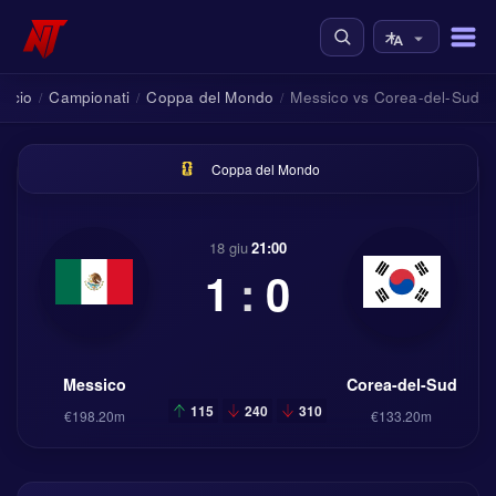
alcio
Campionati
Coppa del Mondo
Messico vs Corea-del-Sud
/
/
/
Coppa del Mondo
18 giu
21:00
1
:
0
Messico
Corea-del-Sud
115
240
310
€198.20m
€133.20m