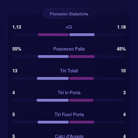
Messico a 2.30 e la Corea del Sud a 3.10. Un
risultato che ricorda una cosa utile: il Messico può
Pronostici Statistiche
anche partire favorito, ma la Corea del Sud ha
struttura e velocità sufficienti per punire ogni
1.13
xG
1.18
distrazione.
C’è anche un precedente di torneo più ampio da
55%
Possesso Palla
45%
tenere a mente. La Corea del Sud ha fermato
l’Uruguay sullo 0-0 in trasferta il 2022-11-24,
nonostante una quota alta di 5.10. Non era una prova
13
Tiri Totali
10
spettacolare, ma era intelligente, ordinata e tosta. I
bettor che guardano solo ai nomi possono facilmente
sottovalutare una resistenza di questo tipo.
4
Tiri in Porta
3
Quote betting e lettura del mercato
5
Tiri Fuori Porta
4
Il mercato 1X2 attuale dà un leggero vantaggio al
Messico, ma non in modo netto. Le quote mostrano
rispetto per le abitudini difensive della Corea del Sud,
5
Calci d'Angolo
4
pur continuando a spingere verso il fattore campo e il