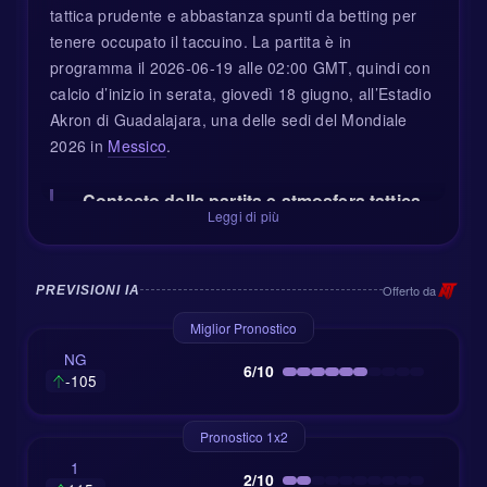
tattica prudente e abbastanza spunti da betting per
tenere occupato il taccuino. La partita è in
programma il 2026-06-19 alle 02:00 GMT, quindi con
calcio d’inizio in serata, giovedì 18 giugno, all’Estadio
Akron di Guadalajara, una delle sedi del Mondiale
2026 in
Messico
.
Contesto della partita e atmosfera tattica
Leggi di più
Il Messico arriva con tutto il peso e la spinta che
accompagnano i co-organizzatori. In casa, El Tri di
solito giocano con intensità, pressing largo e una
Offerto da
PREVISIONI IA
chiara volontà di controllare il pallone. Il pubblico
Miglior Pronostico
dovrebbe aiutarli a partire forte, ma il calcio mondiale
NG
ha il vizio di trasformare l’emozione in tensione se il
6/10
-105
primo gol non arriva presto.
La Corea del Sud
, dal canto suo, è raramente una
Pronostico 1x2
squadra facile da scardinare. La sua identità
1
2/10
moderna nei tornei si fonda su disciplina, transizioni