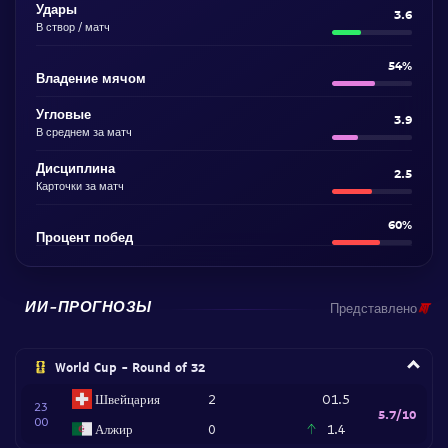
Удары
3.6
В створ / матч
54%
Владение мячом
Угловые
3.9
В среднем за матч
Дисциплина
2.5
Карточки за матч
60%
Процент побед
ИИ-ПРОГНОЗЫ
Представлено
World Cup - Round of 32
Швейцария
2
O1.5
23
5.7/10
00
Алжир
0
1.4