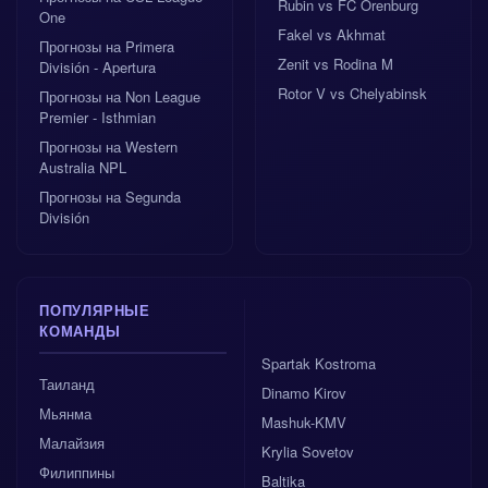
Rubin vs FC Orenburg
One
Fakel vs Akhmat
Прогнозы на Primera
Zenit vs Rodina M
División - Apertura
Rotor V vs Chelyabinsk
Прогнозы на Non League
Premier - Isthmian
Прогнозы на Western
Australia NPL
Прогнозы на Segunda
División
ПОПУЛЯРНЫЕ
КОМАНДЫ
Spartak Kostroma
Таиланд
Dinamo Kirov
Мьянма
Mashuk-KMV
Малайзия
Krylia Sovetov
Филиппины
Baltika