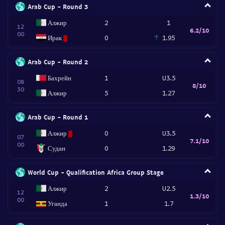
Arab Cup - Round 3
Алжир
2
1
12
6.2/10
00
Ирак
0
1.95
Arab Cup - Round 2
Бахрейн
1
U3.5
08
8/10
30
Алжир
5
1.27
Arab Cup - Round 1
Алжир
0
U3.5
07
7.1/10
00
Судан
0
1.29
World Cup - Qualification Africa Group Stage
Алжир
2
U2.5
12
1.3/10
00
Уганда
1
1.7