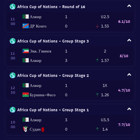
Africa Cup of Nations - Round of 16
Алжир
1
U2.5
11
6.1/10
00
ДР Конго
0
1.53
Africa Cup of Nations - Group Stage 3
Экв. Гвинея
1
2
11
5/10
00
Алжир
3
1.57
Africa Cup of Nations - Group Stage 2
Алжир
1
1X
12
4.7/10
30
Буркина-Фасо
0
1.26
Africa Cup of Nations - Group Stage 1
Алжир
3
U3.5
10
7.7/10
00
Судан
0
1.4