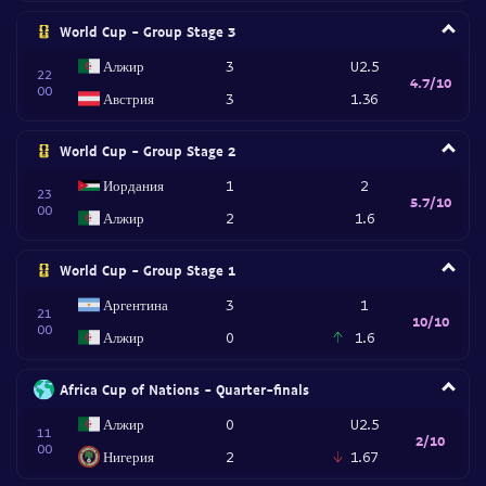
World Cup - Group Stage 3
Алжир
3
U2.5
22
4.7/10
00
Австрия
3
1.36
World Cup - Group Stage 2
Иордания
1
2
23
5.7/10
00
Алжир
2
1.6
World Cup - Group Stage 1
Аргентина
3
1
21
10/10
00
Алжир
0
1.6
Africa Cup of Nations - Quarter-finals
Алжир
0
U2.5
11
2/10
00
Нигерия
2
1.67