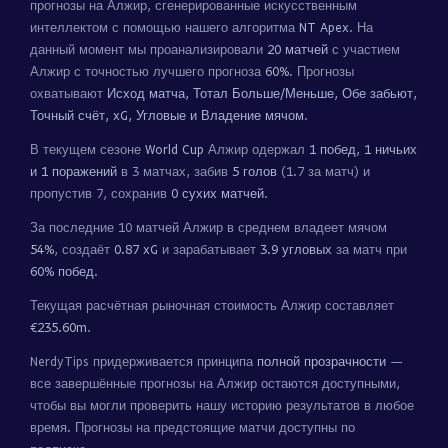
прогнозы на Алжир, сгенерированные искусственным
интеллектом с помощью нашего алгоритма
NT Apex
. На
данный момент мы проанализировали
20 матчей
с участием
Алжир с точностью лучшего прогноза
60%
. Прогнозы
охватывают
Исход матча, Тотал Больше/Меньше, Обе забьют,
Точный счёт, xG, Угловые и Владение мячом
.
В текущем сезоне
World Cup
Алжир одержал
1 побед, 1 ничьих
и 1 поражений
в 3 матчах, забив
5 голов
(1.7 за матч) и
пропустив 7, сохранив
0 сухих матчей
.
За последние 10 матчей Алжир в среднем владеет мячом
54%
, создаёт
0.87 xG
и зарабатывает
3.9 угловых
за матч при
60% побед
.
Текущая расчётная рыночная стоимость Алжир составляет
€235.60m
.
NerdyTips придерживается принципа
полной прозрачности
—
все завершённые прогнозы на Алжир остаются доступными,
чтобы вы могли проверить нашу историю результатов в любое
время. Прогнозы на предстоящие матчи доступны по