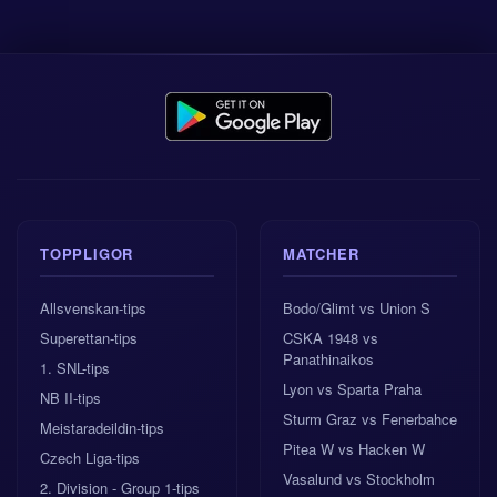
TOPPLIGOR
MATCHER
Allsvenskan-tips
Bodo/Glimt vs Union S
Superettan-tips
CSKA 1948 vs
Panathinaikos
1. SNL-tips
Lyon vs Sparta Praha
NB II-tips
Sturm Graz vs Fenerbahce
Meistaradeildin-tips
Pitea W vs Hacken W
Czech Liga-tips
Vasalund vs Stockholm
2. Division - Group 1-tips