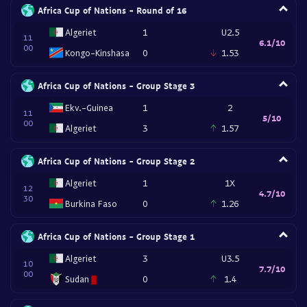
Africa Cup of Nations - Round of 16
Algeriet
1
U2.5
11
6.1/10
00
Kongo-Kinshasa
0
1.53
Africa Cup of Nations - Group Stage 3
Ekv.-Guinea
1
2
11
5/10
00
Algeriet
3
1.57
Africa Cup of Nations - Group Stage 2
Algeriet
1
1X
12
4.7/10
30
Burkina Faso
0
1.26
Africa Cup of Nations - Group Stage 1
Algeriet
3
U3.5
10
7.7/10
00
Sudan
0
1.4