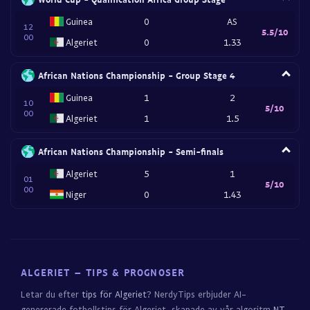
Guinea
0
AS
12
5.5/10
00
Algeriet
0
1.33
African Nations Championship - Group Stage 4
Guinea
1
2
10
5/10
00
Algeriet
1
1.5
African Nations Championship - Semi-finals
Algeriet
5
1
01
5/10
00
Niger
0
1.43
ALGERIET – TIPS & PROGNOSER
Letar du efter
tips för Algeriet
? NerdyTips erbjuder AI-
genererade fotbollstips för Algeriet, skapade av vår algoritm
NT