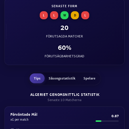
SENASTE FORM
L
L
W
D
L
20
FÖRUTSAGDA MATCHER
60%
FÖRUTSÄGBARHETSGRAD
Tips
Säsongsstatistik
Spelare
ALGERIET GENOMSNITTLIG STATISTIK
Senaste 10 Matcherna
Förväntade Mål
0.87
xG per match