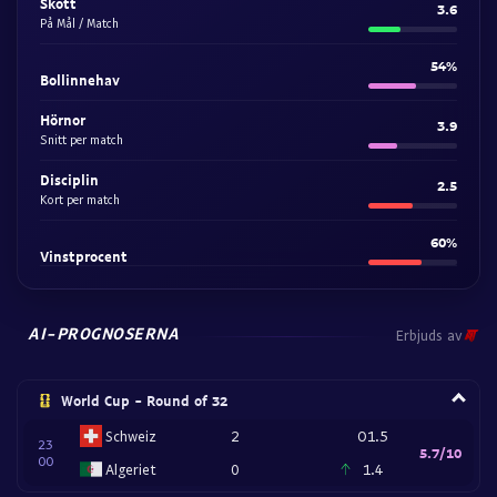
Skott
3.6
På Mål / Match
54%
Bollinnehav
Hörnor
3.9
Snitt per match
Disciplin
2.5
Kort per match
60%
Vinstprocent
AI-PROGNOSERNA
Erbjuds av
World Cup - Round of 32
Schweiz
2
O1.5
23
5.7/10
00
Algeriet
0
1.4