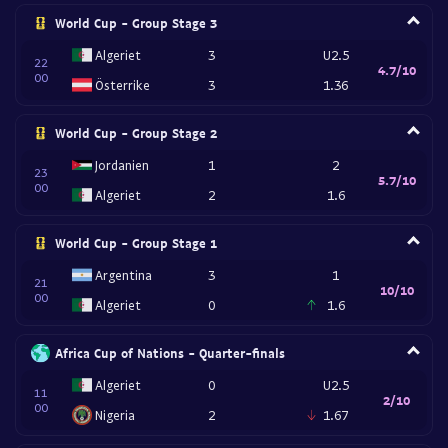
World Cup - Group Stage 3
Algeriet
3
U2.5
22
4.7/10
00
Österrike
3
1.36
World Cup - Group Stage 2
Jordanien
1
2
23
5.7/10
00
Algeriet
2
1.6
World Cup - Group Stage 1
Argentina
3
1
21
10/10
00
Algeriet
0
1.6
Africa Cup of Nations - Quarter-finals
Algeriet
0
U2.5
11
2/10
00
Nigeria
2
1.67