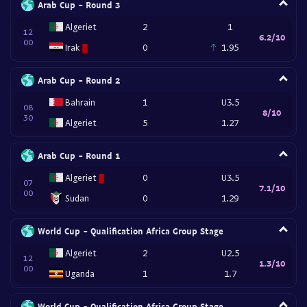
Arab Cup - Round 3
Algeriet
2
1
12
6.2/10
00
Irak
0
1.95
Arab Cup - Round 2
Bahrain
1
U3.5
08
8/10
30
Algeriet
5
1.27
Arab Cup - Round 1
Algeriet
0
U3.5
07
7.1/10
00
Sudan
0
1.29
World Cup - Qualification Africa Group Stage
Algeriet
2
U2.5
12
1.3/10
00
Uganda
1
1.7
World Cup - Qualification Africa Group Stage