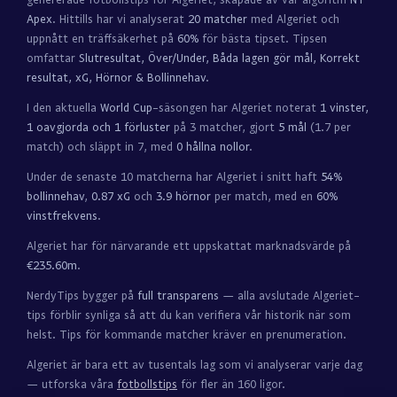
Apex
. Hittills har vi analyserat
20 matcher
med Algeriet och
uppnått en träffsäkerhet på
60%
för bästa tipset. Tipsen
omfattar
Slutresultat, Över/Under, Båda lagen gör mål, Korrekt
resultat, xG, Hörnor & Bollinnehav
.
I den aktuella
World Cup
-säsongen har Algeriet noterat
1 vinster,
1 oavgjorda och 1 förluster
på 3 matcher, gjort
5 mål
(1.7 per
match) och släppt in 7, med
0 hållna nollor
.
Under de senaste 10 matcherna har Algeriet i snitt haft
54%
bollinnehav
,
0.87 xG
och
3.9 hörnor
per match, med en
60%
vinstfrekvens
.
Algeriet har för närvarande ett uppskattat marknadsvärde på
€235.60m
.
NerdyTips bygger på
full transparens
— alla avslutade Algeriet-
tips förblir synliga så att du kan verifiera vår historik när som
helst. Tips för kommande matcher kräver en prenumeration.
Algeriet är bara ett av tusentals lag som vi analyserar varje dag
— utforska våra
fotbollstips
för fler än 160 ligor.