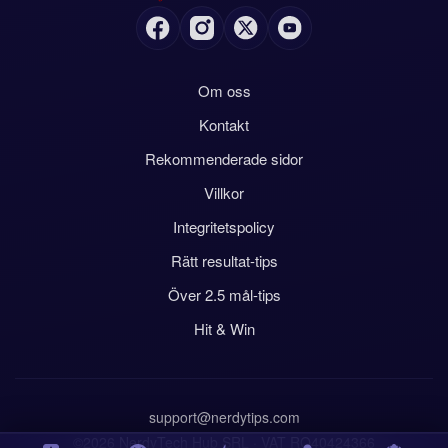
Om oss
Kontakt
Rekommenderade sidor
Villkor
Integritetspolicy
Rätt resultat-tips
Över 2.5 mål-tips
Hit & Win
support@nerdytips.com
©2026 NerdyTech Hub SRL · VAT RO40424366