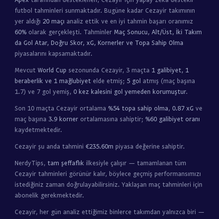
futbol tahminleri sunmaktadır. Bugüne kadar Cezayir takımının
yer aldığı
20 maçı
analiz ettik ve en iyi tahmin başarı oranımız
60%
olarak gerçekleşti. Tahminler
Maç Sonucu, Alt/Üst, İki Takım
da Gol Atar, Doğru Skor, xG, Kornerler ve Topa Sahip Olma
piyasalarını kapsamaktadır.
Mevcut
World Cup
sezonunda Cezayir, 3 maçta
1 galibiyet, 1
beraberlik ve 1 mağlubiyet
elde etmiş;
5 gol
atmış (maç başına
1.7) ve 7 gol yemiş,
0 kez kalesini gol yemeden korumuştur
.
Son 10 maçta Cezayir ortalama
%54 topa sahip olma
,
0.87 xG
ve
maç başına
3.9 korner
ortalamasına sahiptir;
%60 galibiyet oranı
kaydetmektedir.
Cezayir şu anda tahmini
€235.60m
piyasa değerine sahiptir.
NerdyTips,
tam şeffaflık
ilkesiyle çalışır — tamamlanan tüm
Cezayir tahminleri görünür kalır, böylece geçmiş performansımızı
istediğiniz zaman doğrulayabilirsiniz. Yaklaşan maç tahminleri için
abonelik gerekmektedir.
Cezayir, her gün analiz ettiğimiz binlerce takımdan yalnızca biri —