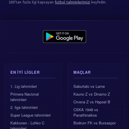
160'tan fazla ligi kapsayan
futbol tahminlerimizi
keşfedin.
EN IYI LIGLER
MAÇLAR
1. Lig tahminleri
Saburtalo vs Larne
Primera Nacional
Kauno Z vs Dinamo Z
tahminleri
Crvena Z vs Hapoel B
2. liga tahminleri
CSKA 1948 vs
Super League tahminleri
Panathinaikos
Kakkonen - Lohko C
Bodrum FK vs Bursaspor
tahminleri