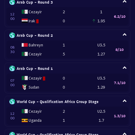
Arab Cup - Round 3
Cezayir
2
1
12
6.2/10
00
Irak
0
1.95
Arab Cup - Round 2
Bahreyn
1
U3.5
08
8/10
30
Cezayir
5
1.27
Arab Cup - Round 1
Cezayir
0
U3.5
07
7.1/10
00
Sudan
0
1.29
World Cup - Qualification Africa Group Stage
Cezayir
2
U2.5
12
1.3/10
00
Uganda
1
1.7
World Cup - Qualification Africa Group Stage