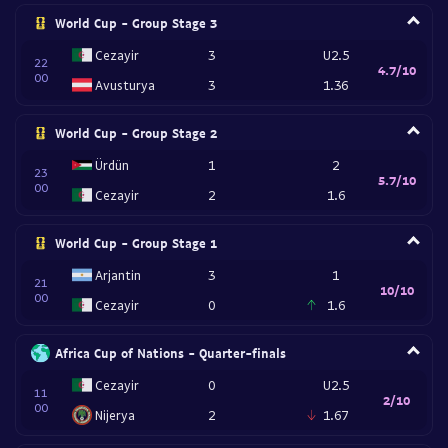
World Cup - Group Stage 3
Cezayir
3
U2.5
22
4.7/10
00
Avusturya
3
1.36
World Cup - Group Stage 2
Ürdün
1
2
23
5.7/10
00
Cezayir
2
1.6
World Cup - Group Stage 1
Arjantin
3
1
21
10/10
00
Cezayir
0
1.6
Africa Cup of Nations - Quarter-finals
Cezayir
0
U2.5
11
2/10
00
Nijerya
2
1.67