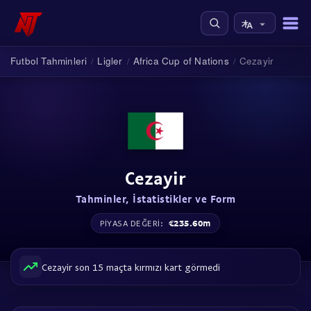
Futbol Tahminleri
Ligler
Africa Cup of Nations
Cezayir
/
/
/
Cezayir
Tahminler, İstatistikler ve Form
€235.60m
PIYASA DEĞERI:
Cezayir son 15 maçta kırmızı kart görmedi