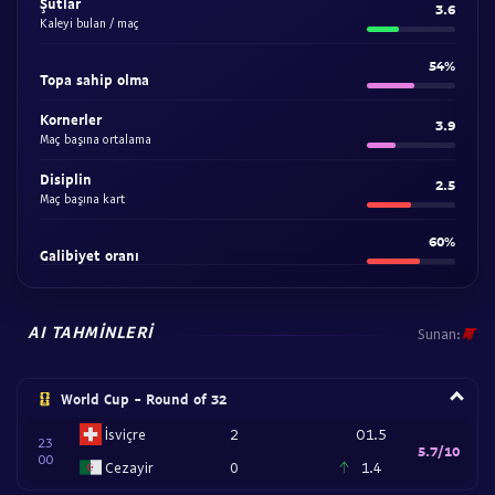
Şutlar
3.6
Kaleyi bulan / maç
54%
Topa sahip olma
Kornerler
3.9
Maç başına ortalama
Disiplin
2.5
Maç başına kart
60%
Galibiyet oranı
AI TAHMINLERI
Sunan:
World Cup - Round of 32
İsviçre
2
O1.5
23
5.7/10
00
Cezayir
0
1.4