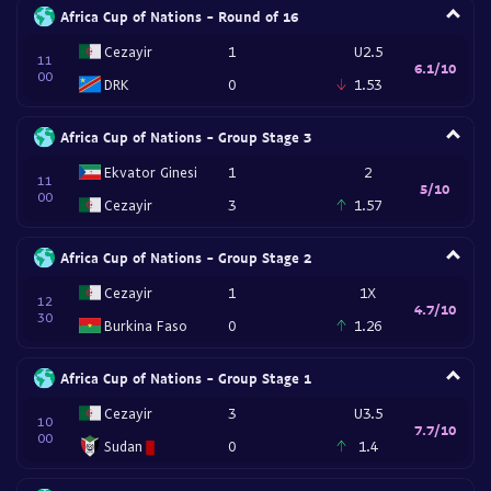
Africa Cup of Nations - Round of 16
Cezayir
1
U2.5
11
6.1/10
00
DRK
0
1.53
Africa Cup of Nations - Group Stage 3
Ekvator Ginesi
1
2
11
5/10
00
Cezayir
3
1.57
Africa Cup of Nations - Group Stage 2
Cezayir
1
1X
12
4.7/10
30
Burkina Faso
0
1.26
Africa Cup of Nations - Group Stage 1
Cezayir
3
U3.5
10
7.7/10
00
Sudan
0
1.4