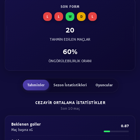
SON FORM
L
L
W
D
L
20
TAHMIN EDILEN MAÇLAR
60%
ÖNGÖRÜLEBILIRLIK ORANI
Tahminler
Sezon İstatistikleri
Oyuncular
CEZAYIR ORTALAMA ISTATISTIKLER
Son 10 maç
Beklenen goller
0.87
Maç başına xG