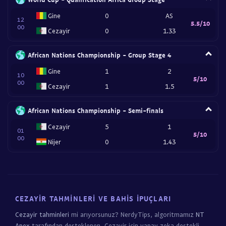
Gine
0
AS
12
5.5/10
00
Cezayir
0
1.33
African Nations Championship - Group Stage 4
Gine
1
2
10
5/10
00
Cezayir
1
1.5
African Nations Championship - Semi-finals
Cezayir
5
1
01
5/10
00
Nijer
0
1.43
CEZAYIR TAHMINLERI VE BAHIS İPUÇLARI
Cezayir tahminleri
mi arıyorsunuz? NerdyTips, algoritmamız
NT
Apex
tarafından desteklenen, Cezayir için yapay zeka destekli