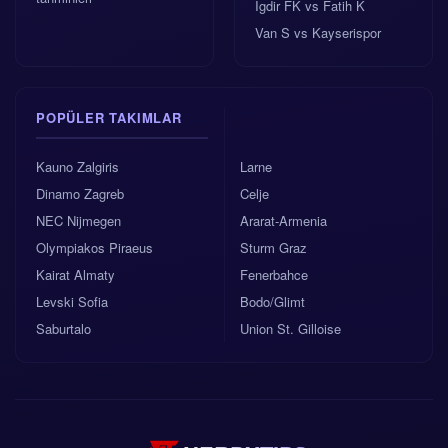
Igdir FK vs Fatih K
Van S vs Kayserispor
POPÜLER TAKIMLAR
Kauno Zalgiris
Larne
Dinamo Zagreb
Celje
NEC Nijmegen
Ararat-Armenia
Olympiakos Piraeus
Sturm Graz
Kairat Almaty
Fenerbahce
Levski Sofia
Bodo/Glimt
Saburtalo
Union St. Gilloise