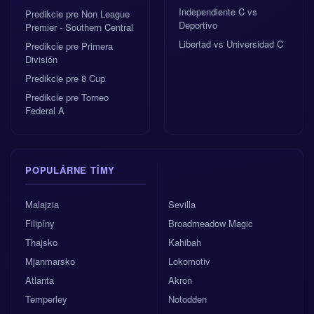
Independiente C vs
Predikcie pre Non League
Deportivo
Premier - Southern Central
Libertad vs Universidad C
Predikcie pre Primera
División
Predikcie pre 8 Cup
Predikcie pre Torneo
Federal A
POPULÁRNE TÍMY
Malajzia
Sevilla
Filipíny
Broadmeadow Magic
Thajsko
Kahibah
Mjanmarsko
Lokomotiv
Atlanta
Akron
Temperley
Notodden