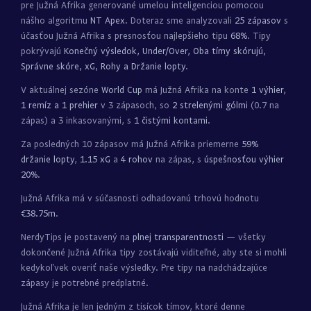
pre Južná Afrika generované umelou inteligenciou pomocou
nášho algoritmu
NT Apex
. Doteraz sme analyzovali
25 zápasov
s
účasťou Južná Afrika s presnosťou najlepšieho tipu
68%
. Tipy
pokrývajú
Konečný výsledok, Under/Over, Oba tímy skórujú,
Správne skóre, xG, Rohy a Držanie lopty
.
V aktuálnej sezóne
World Cup
má Južná Afrika na konte
1 výhier,
1 remíz a 1 prehier
v 3 zápasoch, so
2 strelenými gólmi
(0.7 na
zápas) a 3 inkasovanými, s
1 čistými kontami
.
Za posledných 10 zápasov má Južná Afrika priemerne
59%
držanie lopty
,
1.15 xG
a
4 rohov
na zápas, s
úspešnosťou výhier
20%
.
Južná Afrika má v súčasnosti odhadovanú trhovú hodnotu
€38.75m
.
NerdyTips je postavený na
plnej transparentnosti
— všetky
dokončené Južná Afrika tipy zostávajú viditeľné, aby ste si mohli
kedykoľvek overiť naše výsledky. Pre tipy na nadchádzajúce
zápasy je potrebné predplatné.
Južná Afrika je len jedným z tisícok tímov, ktoré denne