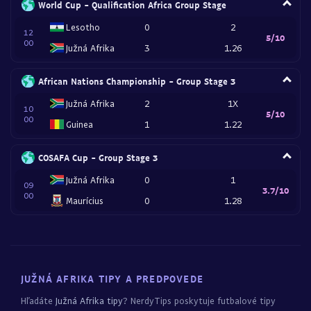
World Cup - Qualification Africa Group Stage
Lesotho
0
2
12
5/10
00
Južná Afrika
3
1.26
African Nations Championship - Group Stage 3
Južná Afrika
2
1X
10
5/10
00
Guinea
1
1.22
COSAFA Cup - Group Stage 3
Južná Afrika
0
1
09
3.7/10
00
Maurícius
0
1.28
JUŽNÁ AFRIKA TIPY A PREDPOVEDE
Hľadáte
Južná Afrika tipy
? NerdyTips poskytuje futbalové tipy