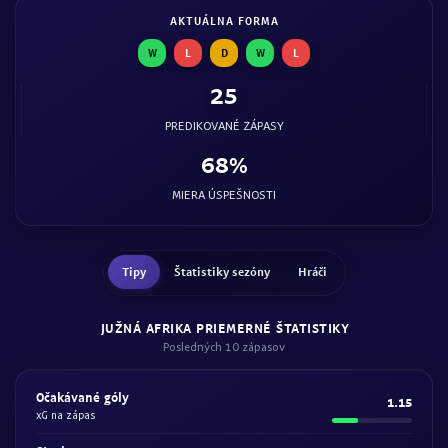
AKTUÁLNA FORMA
W
L
D
W
L
25
PREDIKOVANÉ ZÁPASY
68%
MIERA ÚSPEŠNOSTI
Tipy
Štatistiky sezóny
Hráči
JUŽNÁ AFRIKA PRIEMERNÉ ŠTATISTIKY
Posledných 10 zápasov
Očakávané góly
1.15
xG na zápas