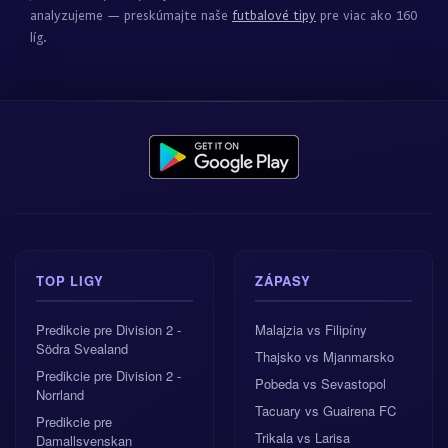
analyzujeme — preskúmajte naše
futbalové tipy
pre viac ako 160
líg.
TOP LIGY
ZÁPASY
Predikcie pre Division 2 -
Malajzia vs Filipíny
Södra Svealand
Thajsko vs Mjanmarsko
Predikcie pre Division 2 -
Pobeda vs Sevastopol
Norrland
Tacuary vs Guairena FC
Predikcie pre
Trikala vs Larisa
Damallsvenskan