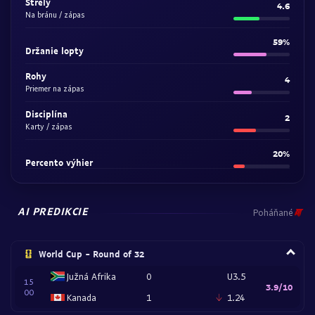
Strely
4.6
Na bránu / zápas
59%
Držanie lopty
Rohy
4
Priemer na zápas
Disciplína
2
Karty / zápas
20%
Percento výhier
AI PREDIKCIE
Poháňané
World Cup - Round of 32
Južná Afrika
0
U3.5
15
3.9/10
00
Kanada
1
1.24