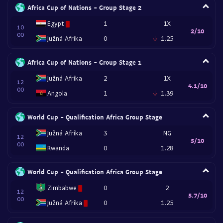
Africa Cup of Nations - Group Stage 2
Egypt
1
1X
10
2/10
00
Južná Afrika
0
1.25
Africa Cup of Nations - Group Stage 1
Južná Afrika
2
1X
12
4.1/10
00
Angola
1
1.39
World Cup - Qualification Africa Group Stage
Južná Afrika
3
NG
12
5/10
00
Rwanda
0
1.28
World Cup - Qualification Africa Group Stage
Zimbabwe
0
2
12
5.7/10
00
Južná Afrika
0
1.25