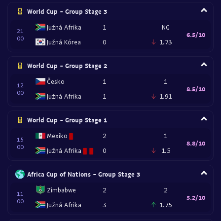
World Cup - Group Stage 3
Južná Afrika
1
NG
21
6.5/10
00
Južná Kórea
0
1.73
World Cup - Group Stage 2
Česko
1
1
12
8.5/10
00
Južná Afrika
1
1.91
World Cup - Group Stage 1
Mexiko
2
1
15
8.8/10
00
Južná Afrika
0
1.5
Africa Cup of Nations - Group Stage 3
Zimbabwe
2
2
11
5.2/10
00
Južná Afrika
3
1.75