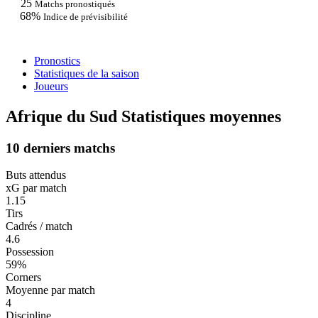
25
Matchs pronostiqués
68%
Indice de prévisibilité
Pronostics
Statistiques de la saison
Joueurs
Afrique du Sud Statistiques moyennes
10 derniers matchs
Buts attendus
xG par match
1.15
Tirs
Cadrés / match
4.6
Possession
59%
Corners
Moyenne par match
4
Discipline