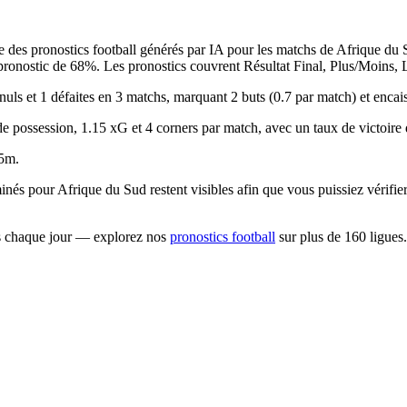
des pronostics football générés par IA pour les matchs de Afrique du 
pronostic de
68%
. Les pronostics couvrent
Résultat Final, Plus/Moins,
 nuls et 1 défaites
en 3 matchs, marquant
2 buts
(0.7 par match) et encai
e possession
,
1.15 xG
et
4 corners
par match, avec un
taux de victoir
75m
.
inés pour Afrique du Sud restent visibles afin que vous puissiez vérifie
ns chaque jour — explorez nos
pronostics football
sur plus de 160 ligues.