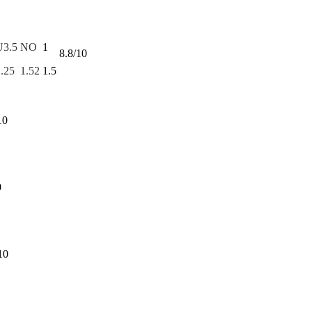
U3.5
NO
1
8.8/10
.25
1.52
1.5
10
0
10