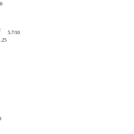
10
2
5.7/10
1.25
0