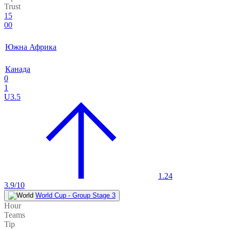
Trust
15
00
Южна Африка
Канада
0
1
U3.5
1.24
3.9/10
World Cup - Group Stage 3
Hour
Teams
Tip