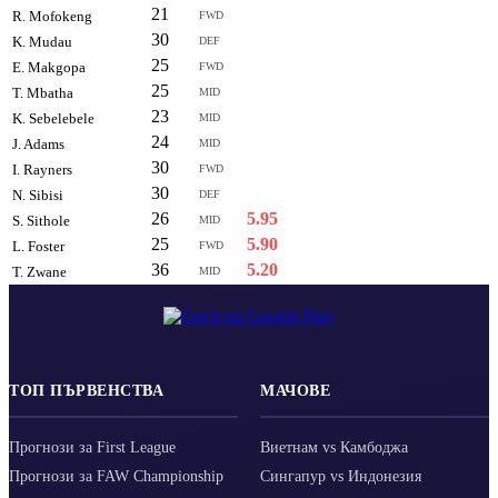
21
6.75
R. Mofokeng
FWD
30
6.73
K. Mudau
DEF
25
6.70
E. Makgopa
FWD
25
6.60
T. Mbatha
MID
23
6.50
K. Sebelebele
MID
24
6.43
J. Adams
MID
30
6.37
I. Rayners
FWD
30
6.00
N. Sibisi
DEF
26
5.95
S. Sithole
MID
25
5.90
L. Foster
FWD
36
5.20
T. Zwane
MID
ТОП ПЪРВЕНСТВА
МАЧОВЕ
Прогнози за First League
Виетнам vs Камбоджа
Прогнози за FAW Championship
Сингапур vs Индонезия