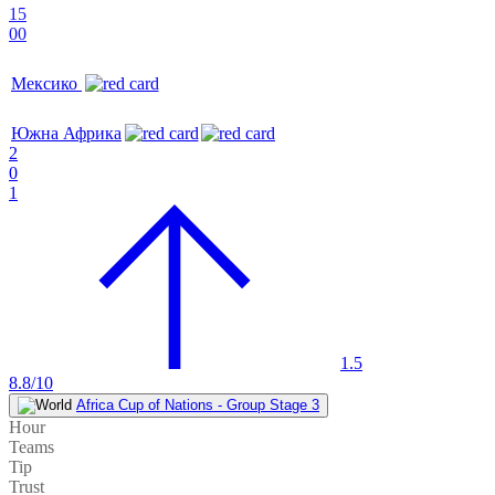
15
00
Мексико
Южна Африка
2
0
1
1.5
8.8/10
Africa Cup of Nations - Group Stage 3
Hour
Teams
Tip
Trust