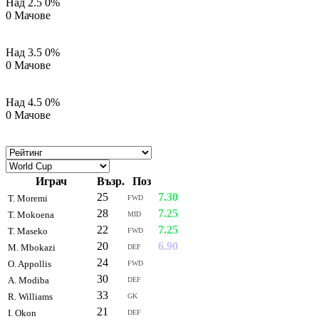
Над 2.5
0%
0 Мачове
Над 3.5
0%
0 Мачове
Над 4.5
0%
0 Мачове
Играч
Възр.
Поз
Рейт
25
7.30
T. Moremi
FWD
28
7.25
T. Mokoena
MID
22
7.25
T. Maseko
FWD
20
6.90
M. Mbokazi
DEF
24
6.87
O. Appollis
FWD
30
6.83
A. Modiba
DEF
33
6.80
R. Williams
GK
21
6.77
I. Okon
DEF