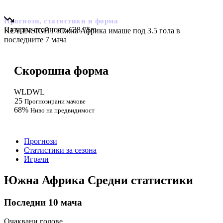
Южна Африка
Прогнози, статистики и форма
Пазарна стойност:
€38.75m
KEY INSIGHT
Южна Африка имаше под 3.5 гола в
последните 7 мача
Скорошна форма
W
L
D
W
L
25
Прогнозирани мачове
68%
Ниво на предвидимост
Прогнози
Статистики за сезона
Играчи
Южна Африка Средни статистики
Последни 10 мача
Очаквани голове