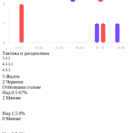
Тактика и дисциплина
5-3-2
1 G
4-2-3-1
1 G
4-3-3
1 G
5
Жълти
2
Червени
Отбелязани голове
Над 0.5
67%
2 Мачове
Над 1.5
0%
0 Мачове