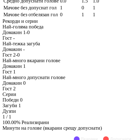
Средно допуснати голове
0.0
1.5
1.0
Мачове без допуснат гол
1
0
1
Мачове без отбелязан гол
0
1
1
Рекорди и серии
Най-голяма победа
Домакин
1-0
Гост
-
Най-тежка загуба
Домакин
-
Гост
2-0
Най-много вкарани голове
Домакин
1
Гост
1
Най-много допуснати голове
Домакин
0
Гост
2
Серии
Победи
0
Загуби
1
Дузпи
1
/ 1
100.00% Реализирани
Минути на голове (вкарани срещу допуснати)