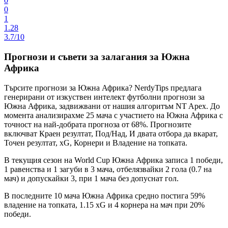
0
0
1
1.28
3.7/10
Прогнози и съвети за залагания за Южна
Африка
Търсите
прогнози за Южна Африка
? NerdyTips предлага
генерирани от изкуствен интелект футболни прогнози за
Южна Африка, задвижвани от нашия алгоритъм
NT Apex
. До
момента анализирахме
25 мача
с участието на Южна Африка с
точност на най-добрата прогноза от
68%
. Прогнозите
включват
Краен резултат, Под/Над, И двата отбора да вкарат,
Точен резултат, xG, Корнери и Владение на топката
.
В текущия сезон на
World Cup
Южна Африка записа
1 победи,
1 равенства и 1 загуби
в 3 мача, отбелязвайки
2 гола
(0.7 на
мач) и допускайки 3, при
1 мача без допуснат гол
.
В последните 10 мача Южна Африка средно постига
59%
владение на топката
,
1.15 xG
и
4 корнера
на мач при
20%
победи
.