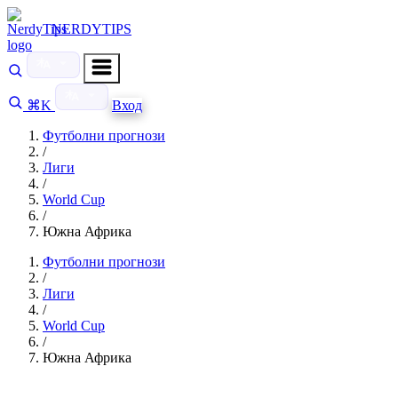
NERDYTIPS
⌘K
Вход
Футболни прогнози
/
Лиги
/
World Cup
/
Южна Африка
Футболни прогнози
/
Лиги
/
World Cup
/
Южна Африка