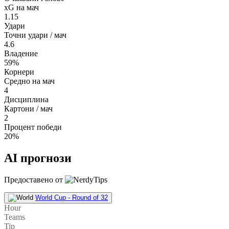
xG на мач
1.15
Удари
Точни удари / мач
4.6
Владение
59%
Корнери
Средно на мач
4
Дисциплина
Картони / мач
2
Процент победи
20%
AI прогнози
Предоставено от
World Cup - Round of 32
Hour
Teams
Tip