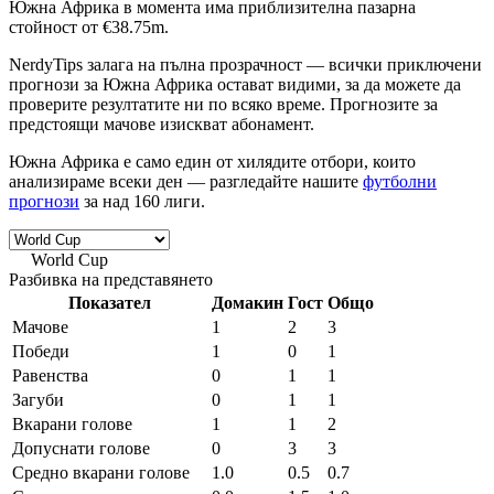
Южна Африка в момента има приблизителна пазарна
стойност от
€38.75m
.
NerdyTips залага на
пълна прозрачност
— всички приключени
прогнози за Южна Африка остават видими, за да можете да
проверите резултатите ни по всяко време. Прогнозите за
предстоящи мачове изискват абонамент.
Южна Африка е само един от хилядите отбори, които
анализираме всеки ден — разгледайте нашите
футболни
прогнози
за над 160 лиги.
World Cup
World • Сезон 2026
Разбивка на представянето
Показател
Домакин
Гост
Общо
Мачове
1
2
3
Победи
1
0
1
Равенства
0
1
1
Загуби
0
1
1
Вкарани голове
1
1
2
Допуснати голове
0
3
3
Средно вкарани голове
1.0
0.5
0.7