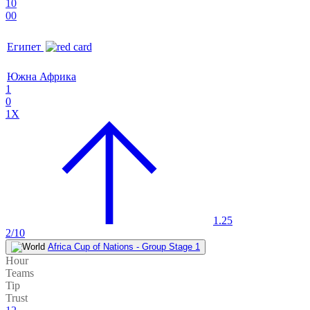
10
00
Египет
Южна Африка
1
0
1X
1.25
2/10
Africa Cup of Nations - Group Stage 1
Hour
Teams
Tip
Trust