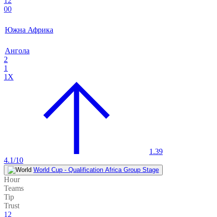
12
00
Южна Африка
Ангола
2
1
1X
1.39
4.1/10
World Cup - Qualification Africa Group Stage
Hour
Teams
Tip
Trust
12