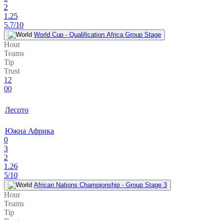
2
1.25
5.7/10
World Cup - Qualification Africa Group Stage
Hour
Teams
Tip
Trust
12
00
Лесото
Южна Африка
0
3
2
1.26
5/10
African Nations Championship - Group Stage 3
Hour
Teams
Tip