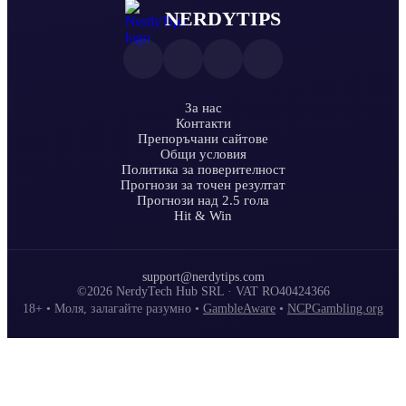
NERDYTIPS
За нас
Контакти
Препоръчани сайтове
Общи условия
Политика за поверителност
Прогнози за точен резултат
Прогнози над 2.5 гола
Hit & Win
support@nerdytips.com
©2026 NerdyTech Hub SRL · VAT RO40424366
18+ • Моля, залагайте разумно •
GambleAware
•
NCPGambling.org