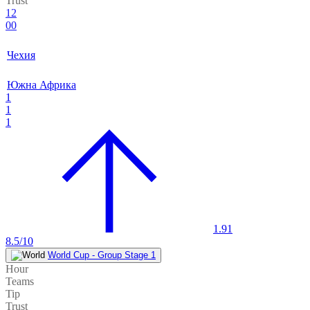
Trust
12
00
Чехия
Южна Африка
1
1
1
1.91
8.5/10
World Cup - Group Stage 1
Hour
Teams
Tip
Trust