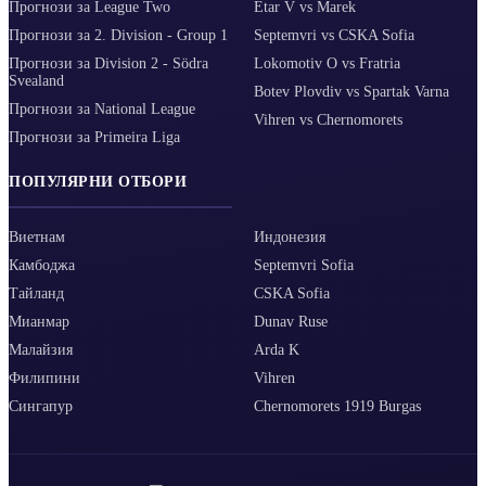
Прогнози за League Two
Etar V vs Marek
Прогнози за 2. Division - Group 1
Septemvri vs CSKA Sofia
Прогнози за Division 2 - Södra
Lokomotiv O vs Fratria
Svealand
Botev Plovdiv vs Spartak Varna
Прогнози за National League
Vihren vs Chernomorets
Прогнози за Primeira Liga
ПОПУЛЯРНИ ОТБОРИ
Виетнам
Индонезия
Камбоджа
Septemvri Sofia
Тайланд
CSKA Sofia
Мианмар
Dunav Ruse
Малайзия
Arda K
Филипини
Vihren
Сингапур
Chernomorets 1919 Burgas