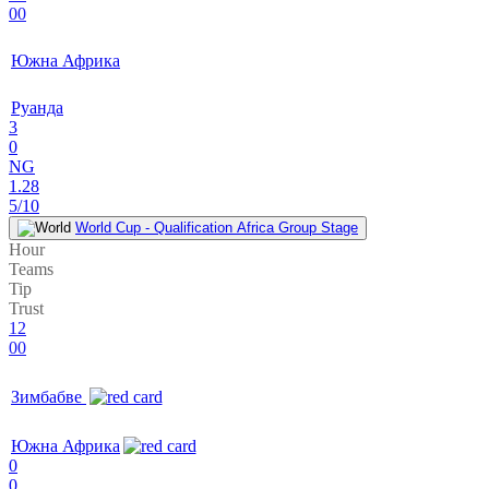
00
Южна Африка
Руанда
3
0
NG
1.28
5/10
World Cup - Qualification Africa Group Stage
Hour
Teams
Tip
Trust
12
00
Зимбабве
Южна Африка
0
0