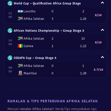
World Cup - Qualification Africa Group Stage
Lesotho
0
2
12
5/10
00
Afrika Selatan
3
1.26
African Nations Championship - Group Stage 3
Afrika Selatan
2
1X
10
5/10
00
Guinea
1
1.22
COSAFA Cup - Group Stage 3
Afrika Selatan
0
1
09
3.7/10
00
Mauritius
0
1.28
RAMALAN & TIPS PERTARUHAN AFRIKA SELATAN
Mencari
ramalan Afrika Selatan
? NerdyTips menyediakan tips