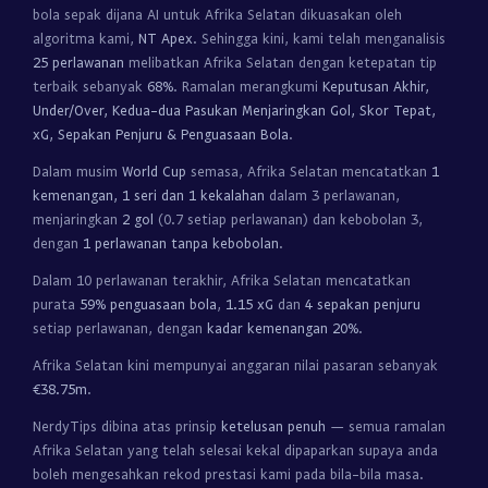
bola sepak dijana AI untuk Afrika Selatan dikuasakan oleh
algoritma kami,
NT Apex
. Sehingga kini, kami telah menganalisis
25 perlawanan
melibatkan Afrika Selatan dengan ketepatan tip
terbaik sebanyak
68%
. Ramalan merangkumi
Keputusan Akhir,
Under/Over, Kedua-dua Pasukan Menjaringkan Gol, Skor Tepat,
xG, Sepakan Penjuru & Penguasaan Bola
.
Dalam musim
World Cup
semasa, Afrika Selatan mencatatkan
1
kemenangan, 1 seri dan 1 kekalahan
dalam 3 perlawanan,
menjaringkan
2 gol
(0.7 setiap perlawanan) dan kebobolan 3,
dengan
1 perlawanan tanpa kebobolan
.
Dalam 10 perlawanan terakhir, Afrika Selatan mencatatkan
purata
59% penguasaan bola
,
1.15 xG
dan
4 sepakan penjuru
setiap perlawanan, dengan
kadar kemenangan 20%
.
Afrika Selatan kini mempunyai anggaran nilai pasaran sebanyak
€38.75m
.
NerdyTips dibina atas prinsip
ketelusan penuh
— semua ramalan
Afrika Selatan yang telah selesai kekal dipaparkan supaya anda
boleh mengesahkan rekod prestasi kami pada bila-bila masa.