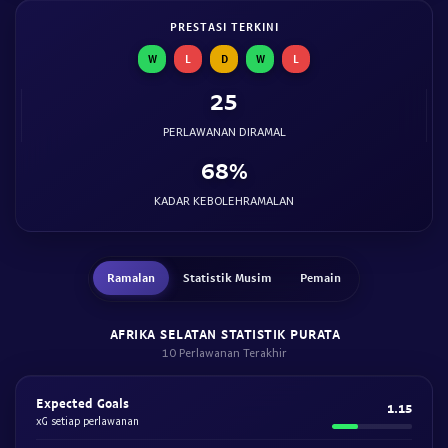
PRESTASI TERKINI
W
L
D
W
L
25
PERLAWANAN DIRAMAL
68%
KADAR KEBOLEHRAMALAN
Ramalan
Statistik Musim
Pemain
AFRIKA SELATAN STATISTIK PURATA
10 Perlawanan Terakhir
Expected Goals
1.15
xG setiap perlawanan