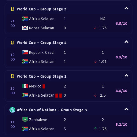
World Cup - Group Stage 3
Afrika Selatan
1
NG
21
6.5/10
00
Korea Selatan
0
1.73
World Cup - Group Stage 2
Republik Czech
1
1
12
8.5/10
00
Afrika Selatan
1
1.91
World Cup - Group Stage 1
Mexico
2
1
15
8.8/10
00
Afrika Selatan
0
1.5
Africa Cup of Nations - Group Stage 3
Zimbabwe
2
2
11
5.2/10
00
Afrika Selatan
3
1.75