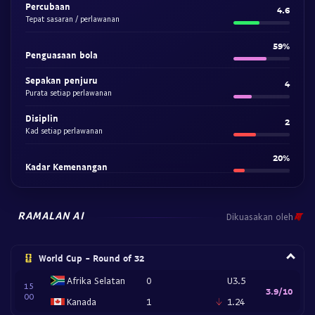
Percubaan
4.6
Tepat sasaran / perlawanan
59%
Penguasaan bola
Sepakan penjuru
4
Purata setiap perlawanan
Disiplin
2
Kad setiap perlawanan
20%
Kadar Kemenangan
RAMALAN AI
Dikuasakan oleh
World Cup - Round of 32
Afrika Selatan
0
U3.5
15
3.9/10
00
Kanada
1
1.24