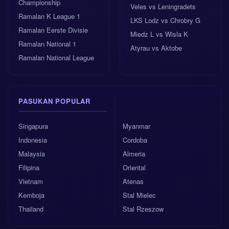
Championship
Veles vs Leningradets
Ramalan K League 1
LKS Lodz vs Chrobry G
Ramalan Eerste Divisie
Miedz L vs Wisla K
Ramalan National 1
Atyrau vs Aktobe
Ramalan National League
PASUKAN POPULAR
Singapura
Myanmar
Indonesia
Cordoba
Malaysia
Almeria
Filipina
Oriental
Vietnam
Atenas
Kemboja
Stal Mielec
Thailand
Stal Rzeszow