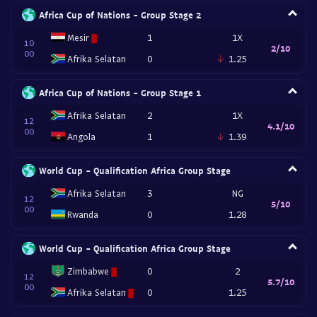
Africa Cup of Nations - Group Stage 2
Mesir
1
1X
10
2/10
00
Afrika Selatan
0
1.25
Africa Cup of Nations - Group Stage 1
Afrika Selatan
2
1X
12
4.1/10
00
Angola
1
1.39
World Cup - Qualification Africa Group Stage
Afrika Selatan
3
NG
12
5/10
00
Rwanda
0
1.28
World Cup - Qualification Africa Group Stage
Zimbabwe
0
2
12
5.7/10
00
Afrika Selatan
0
1.25