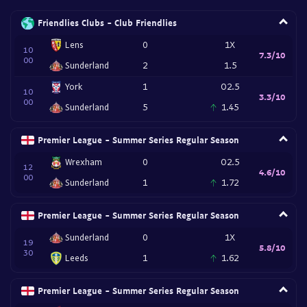
Friendlies Clubs - Club Friendlies
Lens
0
1X
10
7.3/10
00
Sunderland
2
1.5
York
1
O2.5
10
3.3/10
00
Sunderland
5
1.45
Premier League - Summer Series Regular Season
Wrexham
0
O2.5
12
4.6/10
00
Sunderland
1
1.72
Premier League - Summer Series Regular Season
Sunderland
0
1X
19
5.8/10
30
Leeds
1
1.62
Premier League - Summer Series Regular Season