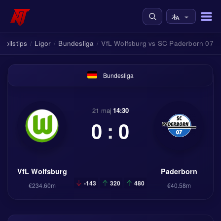
tbollstips
Ligor
Bundesliga
VfL Wolfsburg vs SC Paderborn 07
/
/
/
Bundesliga
21 maj
14:30
0
:
0
VfL Wolfsburg
Paderborn
-143
320
480
€234.60m
€40.58m