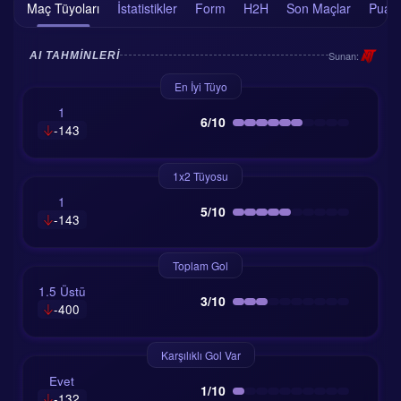
Maç Tüyoları
İstatistikler
Form
H2H
Son Maçlar
Puan
Sunan:
AI TAHMINLERI
En İyi Tüyo
1
6/10
-143
1x2 Tüyosu
1
5/10
-143
Toplam Gol
1.5 Üstü
3/10
-400
Karşılıklı Gol Var
Evet
1/10
-132