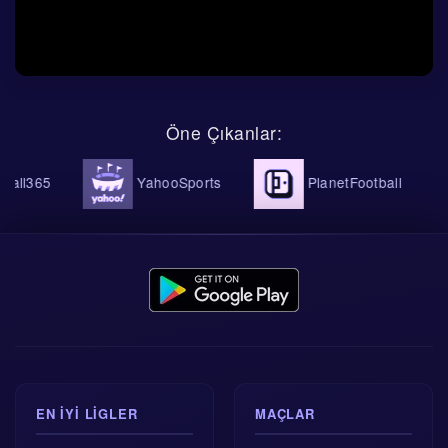
Öne Çıkanlar:
all365
YahooSports
PlanetFootball
EN IYI LIGLER
MAÇLAR