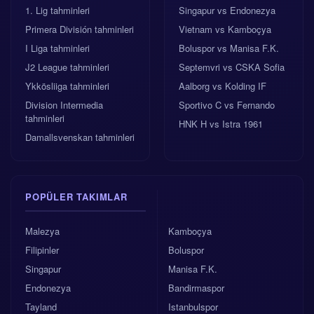
1. Lig tahminleri
Singapur vs Endonezya
Primera División tahminleri
Vietnam vs Kamboçya
I Liga tahminleri
Boluspor vs Manisa F.K.
J2 League tahminleri
Septemvri vs CSKA Sofia
Ykkösliiga tahminleri
Aalborg vs Kolding IF
Division Intermedia
Sportivo C vs Fernando
tahminleri
HNK H vs Istra 1961
Damallsvenskan tahminleri
POPÜLER TAKIMLAR
Malezya
Kamboçya
Filipinler
Boluspor
Singapur
Manisa F.K.
Endonezya
Bandirmaspor
Tayland
Istanbulspor