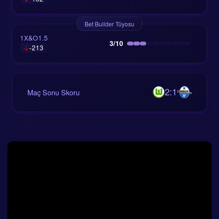
Bet Builder Tüyosu
1X&O1.5
3/10
-213
2:1
Maç Sonu Skoru