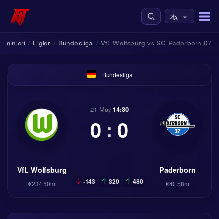
ahminleri
Ligler
Bundesliga
VfL Wolfsburg vs SC Paderborn 07
/
/
/
Bundesliga
21 May
14:30
0
:
0
VfL Wolfsburg
Paderborn
-143
320
480
€234.60m
€40.58m