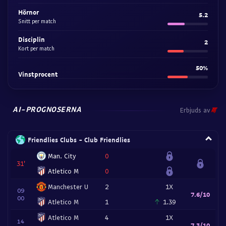
Hörnor
5.2
Snitt per match
Disciplin
2
Kort per match
50%
Vinstprocent
AI-PROGNOSERNA
Erbjuds av
Friendlies Clubs - Club Friendlies
Man. City
0
31
Atletico M
0
Manchester U
2
1X
09
7.6/10
00
Atletico M
1
1.39
Atletico M
4
1X
14
7.3/10