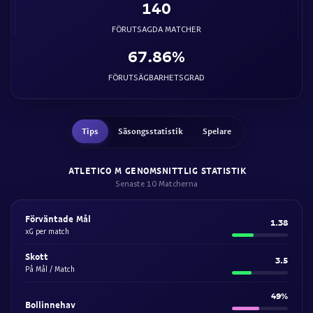
140
FÖRUTSAGDA MATCHER
67.86%
FÖRUTSÄGBARHETSGRAD
Tips
Säsongsstatistik
Spelare
ATLETICO M GENOMSNITTLIG STATISTIK
Senaste 10 Matcherna
Förväntade Mål
1.38
xG per match
Skott
3.5
På Mål / Match
49%
Bollinnehav