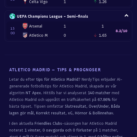
Celta Vigo
1
1.26
UEFA Champions League - Semi-finals
Arsenal
1
1
15
8.2/10
00
Atletico M
0
1.65
ATLETICO MADRID – TIPS & PROGNOSER
Letar du efter
tips för Atletico Madrid
? NerdyTips erbjuder AI-
genererade fotbollstips för Atletico Madrid, skapade av vår
algoritm
NT Apex
. Hittills har vi analyserat
140 matcher
med
Atletico Madrid och uppnått en träffsäkerhet på
67.86%
för
bästa tipset. Tipsen omfattar
Slutresultat, Över/Under, Båda
lagen gör mål, Korrekt resultat, xG, Hörnor & Bollinnehav
.
I den aktuella
Friendlies Clubs
-säsongen har Atletico Madrid
noterat
1 vinster, 0 oavgjorda och 0 förluster
på 1 matcher,
gjort
4 mål
(4.0 per match) och släppt in 1, med
0 hållna nollor
.