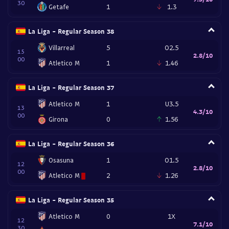
30
Getafe
1
1.3
La Liga - Regular Season 38
Villarreal
5
O2.5
15
2.8/10
00
Atletico M
1
1.46
La Liga - Regular Season 37
Atletico M
1
U3.5
13
4.3/10
00
Girona
0
1.56
La Liga - Regular Season 36
Osasuna
1
O1.5
12
2.8/10
00
Atletico M
2
1.26
La Liga - Regular Season 35
Atletico M
0
1X
12
7.1/10
30