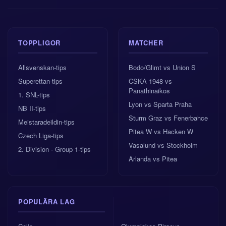
TOPPLIGOR
MATCHER
Allsvenskan-tips
Bodo/Glimt vs Union S
Superettan-tips
CSKA 1948 vs
Panathinaikos
1. SNL-tips
Lyon vs Sparta Praha
NB II-tips
Sturm Graz vs Fenerbahce
Meistaradeildin-tips
Pitea W vs Hacken W
Czech Liga-tips
Vasalund vs Stockholm
2. Division - Group 1-tips
Arlanda vs Pitea
POPULÄRA LAG