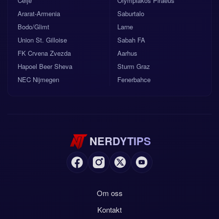
Celje
Olympiakos Piraeus
Ararat-Armenia
Saburtalo
Bodo/Glimt
Larne
Union St. Gilloise
Sabah FA
FK Crvena Zvezda
Aarhus
Hapoel Beer Sheva
Sturm Graz
NEC Nijmegen
Fenerbahce
NERDYTIPS
Om oss
Kontakt