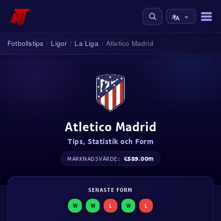
Fotbollstips
Ligor
La Liga
Atletico Madrid
/
/
/
Atletico Madrid
Tips, Statistik och Form
€589.00m
MARKNADSVÄRDE:
SENASTE FORM
W
W
L
W
L