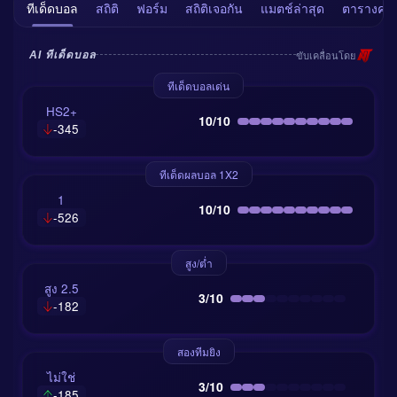
ทีเด็ดบอล
สถิติ
ฟอร์ม
สถิติเจอกัน
แมตช์ล่าสุด
ตารางคะ
ขับเคลื่อนโดย
AI ทีเด็ดบอล
ทีเด็ดบอลเด่น
HS2+
10/10
-345
ทีเด็ดผลบอล 1X2
1
10/10
-526
สูง/ต่ำ
สูง 2.5
3/10
-182
สองทีมยิง
ไม่ใช่
3/10
-185