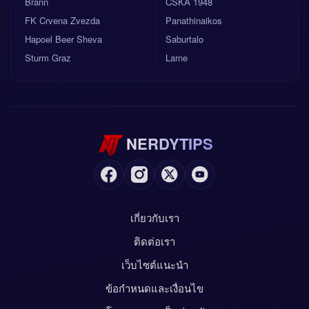
Brann
CSKA 1948
FK Crvena Zvezda
Panathinaikos
Hapoel Beer Sheva
Saburtalo
Sturm Graz
Larne
NERDYTIPS
เกี่ยวกับเรา
ติดต่อเรา
เว็บไซต์แนะนำ
ข้อกำหนดและเงื่อนไข