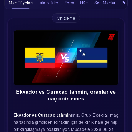
Maç Tüyoları
İstatistikler
Form
H2H
Son Maçlar
Puan
Önizleme
Ekvador vs Curacao tahmin, oranlar ve
maç önizlemesi
Ekvador vs Curacao tahmin
imiz, Grup E’deki 2. maç
haftasında şimdiden iki takım için de kritik hale gelmiş
bir karşılaşmaya odaklanıyor. Mücadele 2026-06-21