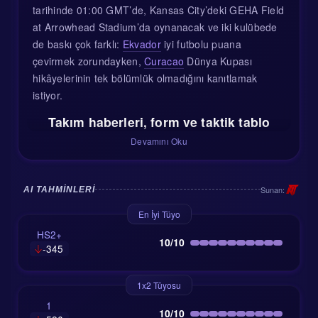
tarihinde 01:00 GMT’de, Kansas City’deki GEHA Field
at Arrowhead Stadium’da oynanacak ve iki kulübede
de baskı çok farklı:
Ekvador
iyi futbolu puana
çevirmek zorundayken,
Curacao
Dünya Kupası
hikâyelerinin tek bölümlük olmadığını kanıtlamak
istiyor.
Takım haberleri, form ve taktik tablo
Devamını Oku
Ekvador turnuvaya ciddi bir saygıyla geldi ama ilk
maç büyük hayal kırıklığı yarattı. La Tri, Ivory Coast’a
Sunan:
AI TAHMINLERI
Amad Diallo’nun geç golüyle 1-0 yenildi; üstelik maçta
yüzde 55 topa sahip olmalarına ve iki kez direğe
En İyi Tüyo
takılmalarına rağmen. Bu sonuç can yakıcıydı çünkü
HS2+
10/10
Ekvador turnuva öncesinde 19 maçlık yenilmezlik
-345
serisi yakalamıştı. Kötü oynadıkları söylenemezdi;
sadece topun kendilerine küs olduğu gecelerden
1x2 Tüyosu
biriydi.
1
10/10