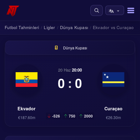
Futbol Tahminleri
Ligler
Dünya Kupası
Ekvador vs Curaçao
/
/
/
Dünya Kupası
20 Haz
20:00
0
:
0
Ekvador
Curaçao
-526
750
2000
€187.60m
€26.30m