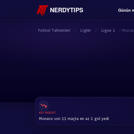
NERDYTIPS
Günün m
Futbol Tahminleri
/
Ligler
/
Ligue 1
/
Mona
KEY INSIGHT
Monaco son 11 maçta en az 1 gol yedi