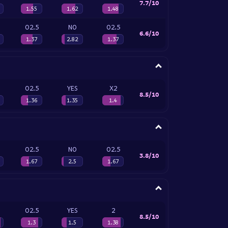
7.7/10
1.55
1.62
1.48
O2.5
NO
O2.5
6.6/10
1.37
2.82
1.37
O2.5
YES
X2
8.5/10
1.36
1.35
1.4
O2.5
NO
O2.5
3.8/10
1.67
2.5
1.67
O2.5
YES
2
8.5/10
1.3
1.5
1.38