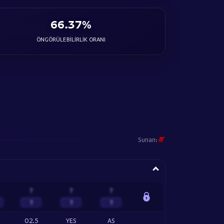
66.37%
ÖNGÖRÜLEBILIRLIK ORANI
Sunan:
?
?
?
?
?
?
O2.5
YES
AS