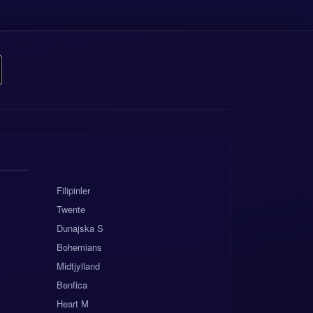
Filipinler
Twente
Dunajska S
Bohemians
Midtjylland
Benfica
Heart M