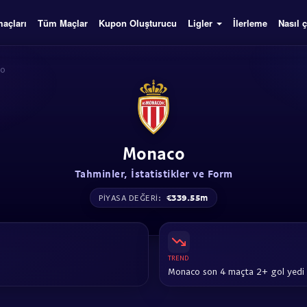
açları
Tüm Maçlar
Kupon Oluşturucu
Ligler
İlerleme
Nasıl ç
co
Monaco
Tahminler, İstatistikler ve Form
€339.55m
PIYASA DEĞERI:
TREND
Monaco son 4 maçta 2+ gol yedi