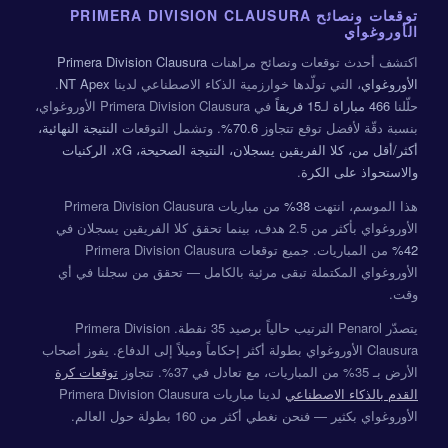
توقعات ونصائح PRIMERA DIVISION CLAUSURA
الأوروغواي
اكتشف أحدث توقعات ونصائح مراهنات
Primera Division Clausura
الأوروغواي
، التي تولّدها خوارزمية الذكاء الاصطناعي لدينا
NT Apex
.
حلّلنا
466 مباراة
لـ
15 فريقاً
في Primera Division Clausura الأوروغواي،
بنسبة دقّة لأفضل توقع تتجاوز
70.6%
. وتشمل التوقعات
النتيجة النهائية،
أكثر/أقل من، كلا الفريقين يسجلان، النتيجة الصحيحة، xG، الركنيات
والاستحواذ على الكرة
.
هذا الموسم، انتهت
38%
من مباريات Primera Division Clausura
الأوروغواي بأكثر من 2.5 هدف، بينما تحقق كلا الفريقين يسجلان في
42%
من المباريات. جميع توقعات Primera Division Clausura
الأوروغواي المكتملة تبقى مرئية بالكامل — تحقق من سجلنا في أي
وقت.
يتصدّر Penarol الترتيب حالياً برصيد 35 نقطة. Primera Division
Clausura الأوروغواي بطولة أكثر إحكاماً وميلاً إلى الدفاع. يفوز أصحاب
الأرض بـ 35% من المباريات، مع تعادل في 37%. تتجاوز
توقعات كرة
القدم بالذكاء الاصطناعي
لدينا مباريات Primera Division Clausura
الأوروغواي بكثير — فنحن نغطي أكثر من 160 بطولة حول العالم.