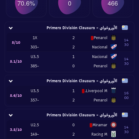
70.6%
0
466
الأوروغواي - Primera División Clausura
1X
2
Penarol
14
5/10
30
-303
2
Nacional
U3.5
1
Nacional
14
5.1/10
30
-385
0
Penarol
الأوروغواي - Primera División Clausura
U3.5
1
Liverpool M.
16
5.6/10
00
-357
2
Penarol
الأوروغواي - Primera División Clausura
U2.5
0
Miramar
14
3.5/10
30
-149
2
Racing M