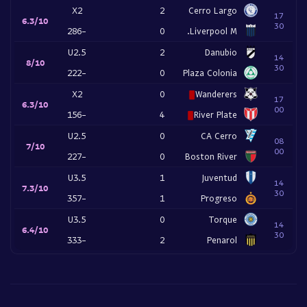
X2
2
Cerro Largo
17
6.3/10
30
-286
0
Liverpool M.
U2.5
2
Danubio
14
8/10
30
-222
0
Plaza Colonia
X2
0
Wanderers
17
6.3/10
00
-156
4
River Plate
U2.5
0
CA Cerro
08
7/10
00
-227
0
Boston River
U3.5
1
Juventud
14
7.3/10
30
-357
1
Progreso
U3.5
0
Torque
14
6.4/10
30
-333
2
Penarol