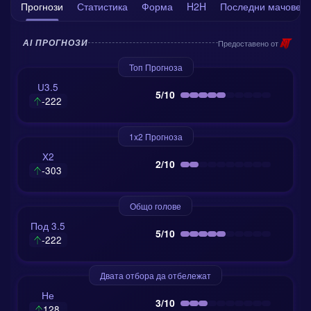
Прогнози
Статистика
Форма
H2H
Последни мачове
Предоставено от
AI ПРОГНОЗИ
Топ Прогноза
U3.5
5/10
-222
1x2 Прогноза
X2
2/10
-303
Общо голове
Под 3.5
5/10
-222
Двата отбора да отбележат
Не
3/10
128