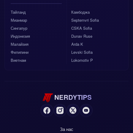
Тайланд
Камбоджа
Мианмар
Septemvri Sofia
Сингапур
CSKA Sofia
Индонезия
Dunav Ruse
Малайзия
Arda K
Филипини
Levski Sofia
Виетнам
Lokomotiv P
NERDYTIPS
За нас