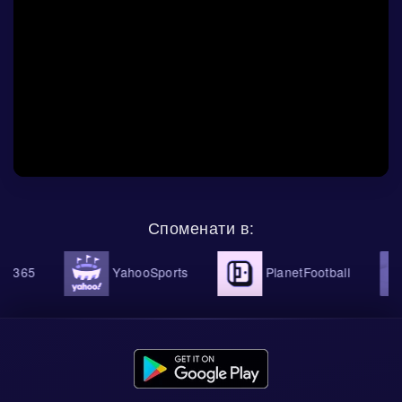
Споменати в:
365
YahooSports
PlanetFootball