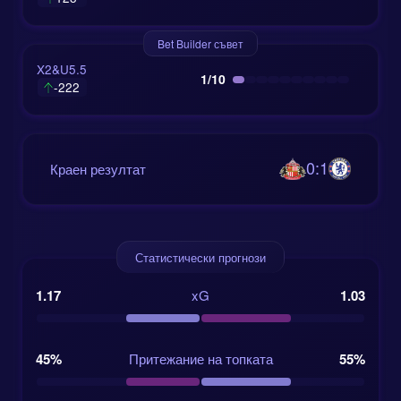
Bet Builder съвет
X2&U5.5
1/10
-222
0:1
Краен резултат
Статистически прогнози
1.17
xG
1.03
45%
Притежание на топката
55%