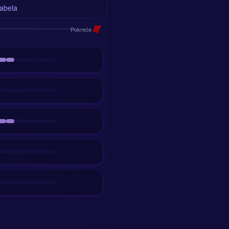
abela
Pokreće