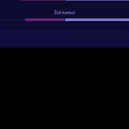
Žuti kartoni