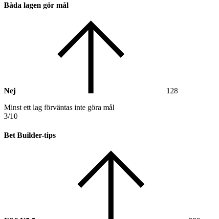
Båda lagen gör mål
Nej
128
Minst ett lag förväntas inte göra mål
3/10
Bet Builder-tips