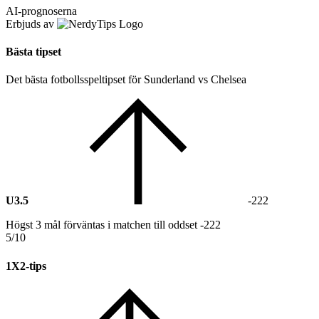
AI-prognoserna
Erbjuds av
Bästa tipset
Det bästa fotbollsspeltipset för Sunderland vs Chelsea
U3.5
-222
Högst 3 mål förväntas i matchen till oddset -222
5/10
1X2-tips