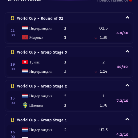
World Cup - Round of 32
Нидерландия
1
O1.5
21
3.8/10
00
Мароко
1
1.39
World Cup - Group Stage 3
Тунис
1
2
19
10/10
00
Нидерландия
3
1.14
World Cup - Group Stage 2
Нидерландия
5
1
13
7.2/10
00
Швеция
1
1.78
World Cup - Group Stage 1
Нидерландия
2
U3.5
16
4.2/10
00