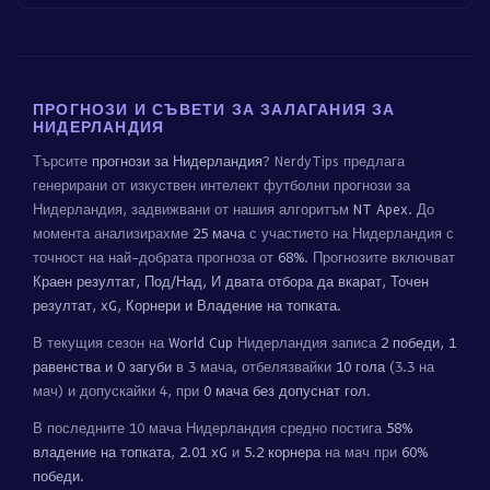
ПРОГНОЗИ И СЪВЕТИ ЗА ЗАЛАГАНИЯ ЗА
НИДЕРЛАНДИЯ
Търсите
прогнози за Нидерландия
? NerdyTips предлага
генерирани от изкуствен интелект футболни прогнози за
Нидерландия, задвижвани от нашия алгоритъм
NT Apex
. До
момента анализирахме
25 мача
с участието на Нидерландия с
точност на най-добрата прогноза от
68%
. Прогнозите включват
Краен резултат, Под/Над, И двата отбора да вкарат, Точен
резултат, xG, Корнери и Владение на топката
.
В текущия сезон на
World Cup
Нидерландия записа
2 победи, 1
равенства и 0 загуби
в 3 мача, отбелязвайки
10 гола
(3.3 на
мач) и допускайки 4, при
0 мача без допуснат гол
.
В последните 10 мача Нидерландия средно постига
58%
владение на топката
,
2.01 xG
и
5.2 корнера
на мач при
60%
победи
.