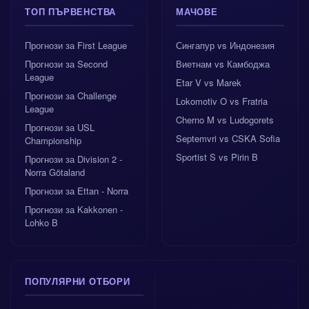
ТОП ПЪРВЕНСТВА
МАЧОВЕ
Прогнози за First League
Сингапур vs Индонезия
Прогнози за Second
Виетнам vs Камбоджа
League
Etar V vs Marek
Прогнози за Challenge
Lokomotiv O vs Fratria
League
Cherno M vs Ludogorets
Прогнози за USL
Septemvri vs CSKA Sofia
Championship
Sportist S vs Pirin B
Прогнози за Division 2 -
Norra Götaland
Прогнози за Ettan - Norra
Прогнози за Kakkonen -
Lohko B
ПОПУЛЯРНИ ОТБОРИ