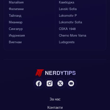
Малайзия
Камбоджа
Филипини
Levski Sofia
Тайланд
Lokomotiv P
Мианмар
Lokomotiv Sofia
Сингапур
CSKA 1948
Индонезия
Cherno More Varna
Виетнам
Ludogorets
NERDYTIPS
За нас
Контакти