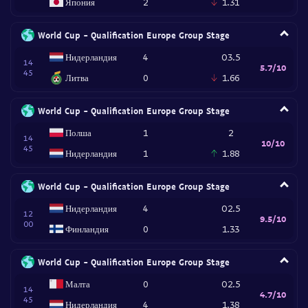
Япония
2
1.31
World Cup - Qualification Europe Group Stage
Нидерландия
4
O3.5
14
5.7/10
45
Литва
0
1.66
World Cup - Qualification Europe Group Stage
Полша
1
2
14
10/10
45
Нидерландия
1
1.88
World Cup - Qualification Europe Group Stage
Нидерландия
4
O2.5
12
9.5/10
00
Финландия
0
1.33
World Cup - Qualification Europe Group Stage
Малта
0
O2.5
14
4.7/10
45
Нидерландия
4
1.38