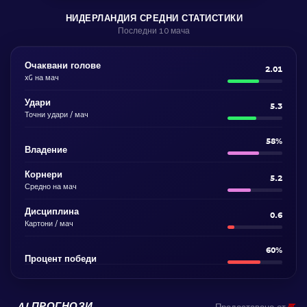
НИДЕРЛАНДИЯ СРЕДНИ СТАТИСТИКИ
Последни 10 мача
Очаквани голове
2.01
xG на мач
Удари
5.3
Точни удари / мач
58%
Владение
Корнери
5.2
Средно на мач
Дисциплина
0.6
Картони / мач
60%
Процент победи
AI ПРОГНОЗИ
Предоставено от