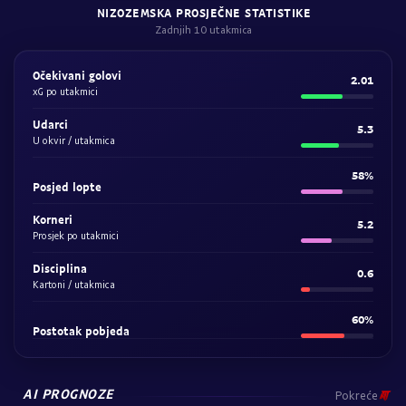
NIZOZEMSKA PROSJEČNE STATISTIKE
Zadnjih 10 utakmica
Očekivani golovi
2.01
xG po utakmici
Udarci
5.3
U okvir / utakmica
58%
Posjed lopte
Korneri
5.2
Prosjek po utakmici
Disciplina
0.6
Kartoni / utakmica
60%
Postotak pobjeda
AI PROGNOZE
Pokreće