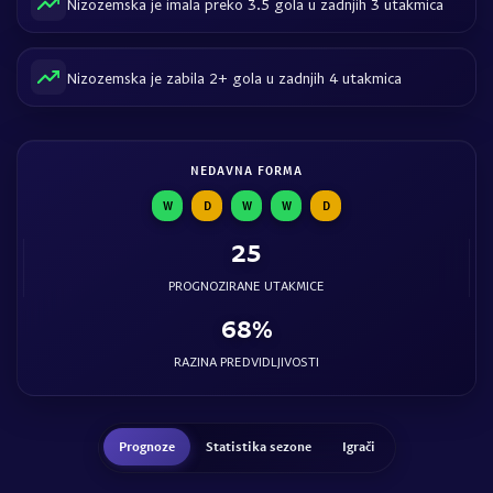
Nizozemska je imala preko 3.5 gola u zadnjih 3 utakmica
Nizozemska je zabila 2+ gola u zadnjih 4 utakmica
NEDAVNA FORMA
W
D
W
W
D
25
PROGNOZIRANE UTAKMICE
68%
RAZINA PREDVIDLJIVOSTI
Prognoze
Statistika sezone
Igrači