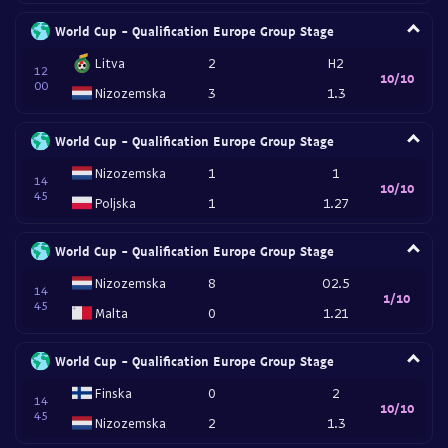
World Cup - Qualification Europe Group Stage
Litva
2
H2
12
10/10
00
Nizozemska
3
1.3
World Cup - Qualification Europe Group Stage
Nizozemska
1
1
14
10/10
45
Poljska
1
1.27
World Cup - Qualification Europe Group Stage
Nizozemska
8
O2.5
14
1/10
45
Malta
0
1.21
World Cup - Qualification Europe Group Stage
Finska
0
2
14
10/10
45
Nizozemska
2
1.3