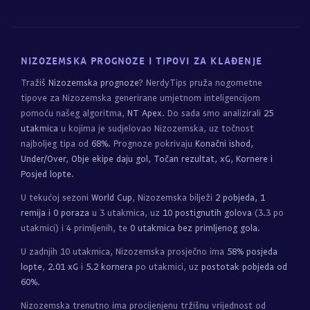
NIZOZEMSKA PROGNOZE I TIPOVI ZA KLAĐENJE
Tražiš
Nizozemska prognoze
? NerdyTips pruža nogometne
tipove za Nizozemska generirane umjetnom inteligencijom
pomoću našeg algoritma,
NT Apex
. Do sada smo analizirali
25
utakmica
u kojima je sudjelovao Nizozemska, uz točnost
najboljeg tipa od
68%
. Prognoze pokrivaju
Konačni ishod,
Under/Over, Obje ekipe daju gol, Točan rezultat, xG, Kornere i
Posjed lopte
.
U tekućoj sezoni
World Cup
, Nizozemska bilježi
2 pobjeda, 1
remija i 0 poraza
u 3 utakmica, uz
10 postignutih golova
(3.3 po
utakmici) i 4 primljenih, te
0 utakmica bez primljenog gola
.
U zadnjih 10 utakmica, Nizozemska prosječno ima
58% posjeda
lopte
,
2.01 xG
i
5.2 kornera
po utakmici, uz
postotak pobjeda od
60%
.
Nizozemska trenutno ima procijenjenu tržišnu vrijednost od