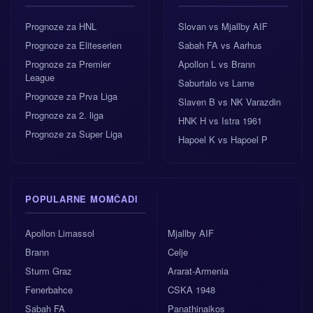
Prognoze za HNL
Slovan vs Mjallby AIF
Prognoze za Eliteserien
Sabah FA vs Aarhus
Prognoze za Premier
Apollon L vs Brann
League
Saburtalo vs Larne
Prognoze za Prva Liga
Slaven B vs NK Varazdin
Prognoze za 2. liga
HNK H vs Istra 1961
Prognoze za Super Liga
Hapoel K vs Hapoel P
POPULARNE MOMČADI
Apollon Limassol
Mjallby AIF
Brann
Celje
Sturm Graz
Ararat-Armenia
Fenerbahce
CSKA 1948
Sabah FA
Panathinaikos