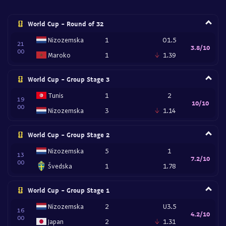
World Cup - Round of 32
Nizozemska
1
O1.5
21
3.8/10
00
Maroko
1
1.39
World Cup - Group Stage 3
Tunis
1
2
19
10/10
00
Nizozemska
3
1.14
World Cup - Group Stage 2
Nizozemska
5
1
13
7.2/10
00
Švedska
1
1.78
World Cup - Group Stage 1
Nizozemska
2
U3.5
16
4.2/10
00
Japan
2
1.31