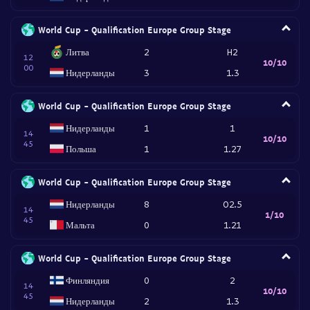
World Cup - Qualification Europe Group Stage
Литва
2
H2
12
10/10
00
Нидерланды
3
1.3
World Cup - Qualification Europe Group Stage
Нидерланды
1
1
14
10/10
45
Польша
1
1.27
World Cup - Qualification Europe Group Stage
Нидерланды
8
O2.5
14
1/10
45
Мальта
0
1.21
World Cup - Qualification Europe Group Stage
Финляндия
0
2
14
10/10
45
Нидерланды
2
1.3