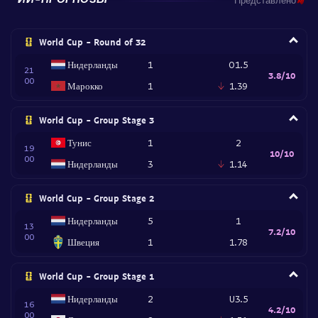
World Cup - Round of 32
Нидерланды
1
O1.5
21
3.8/10
00
Марокко
1
1.39
World Cup - Group Stage 3
Тунис
1
2
19
10/10
00
Нидерланды
3
1.14
World Cup - Group Stage 2
Нидерланды
5
1
13
7.2/10
00
Швеция
1
1.78
World Cup - Group Stage 1
Нидерланды
2
U3.5
16
4.2/10
00