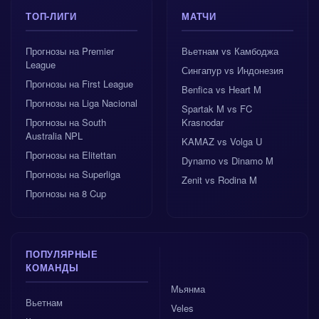
ТОП-ЛИГИ
МАТЧИ
Прогнозы на Premier
Вьетнам vs Камбоджа
League
Сингапур vs Индонезия
Прогнозы на First League
Benfica vs Heart M
Прогнозы на Liga Nacional
Spartak M vs FC
Прогнозы на South
Krasnodar
Australia NPL
KAMAZ vs Volga U
Прогнозы на Elitettan
Dynamo vs Dinamo M
Прогнозы на Superliga
Zenit vs Rodina M
Прогнозы на 8 Cup
ПОПУЛЯРНЫЕ
КОМАНДЫ
Мьянма
Вьетнам
Veles