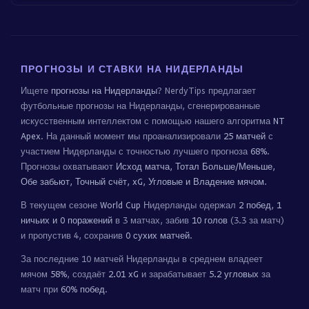
ПРОГНОЗЫ И СТАВКИ НА НИДЕРЛАНДЫ
Ищете
прогнозы на Нидерланды
? NerdyTips предлагает
футбольные прогнозы на Нидерланды, сгенерированные
искусственным интеллектом с помощью нашего алгоритма
NT
Apex
. На данный момент мы проанализировали
25 матчей
с
участием Нидерланды с точностью лучшего прогноза
68%
.
Прогнозы охватывают
Исход матча, Тотал Больше/Меньше,
Обе забьют, Точный счёт, xG, Угловые и Владение мячом
.
В текущем сезоне
World Cup
Нидерланды одержал
2 побед, 1
ничьих и 0 поражений
в 3 матчах, забив
10 голов
(3.3 за матч)
и пропустив 4, сохранив
0 сухих матчей
.
За последние 10 матчей Нидерланды в среднем владеет
мячом
58%
, создаёт
2.01 xG
и зарабатывает
5.2 угловых
за
матч при
60% побед
.