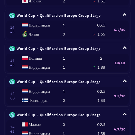
Япония
2
1.31
World Cup - Qualification Europe Group Stage
Нидерланды
4
O3.5
14
5.7/10
45
Литва
0
1.66
World Cup - Qualification Europe Group Stage
Польша
1
2
14
10/10
45
Нидерланды
1
1.88
World Cup - Qualification Europe Group Stage
Нидерланды
4
O2.5
12
9.5/10
00
Финляндия
0
1.33
World Cup - Qualification Europe Group Stage
Мальта
0
O2.5
14
4.7/10
45
Нидерланды
4
1.38