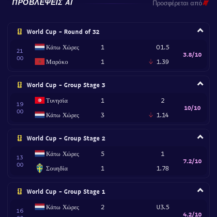
ΠΡΟΒΛΈΨΕΙΣ AI
Προσφέρεται από
World Cup - Round of 32
Κάτω Χώρες
1
O1.5
21
3.8/10
00
Μαρόκο
1
1.39
World Cup - Group Stage 3
Τυνησία
1
2
19
10/10
00
Κάτω Χώρες
3
1.14
World Cup - Group Stage 2
Κάτω Χώρες
5
1
13
7.2/10
00
Σουηδία
1
1.78
World Cup - Group Stage 1
Κάτω Χώρες
2
U3.5
16
4.2/10