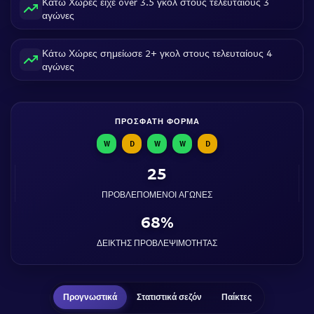
Κάτω Χώρες είχε over 3.5 γκολ στους τελευταίους 3
αγώνες
Κάτω Χώρες σημείωσε 2+ γκολ στους τελευταίους 4
αγώνες
ΠΡΌΣΦΑΤΗ ΦΌΡΜΑ
W
D
W
W
D
25
ΠΡΟΒΛΕΠΌΜΕΝΟΙ ΑΓΏΝΕΣ
68%
ΔΕΊΚΤΗΣ ΠΡΟΒΛΕΨΙΜΌΤΗΤΑΣ
Προγνωστικά
Στατιστικά σεζόν
Παίκτες