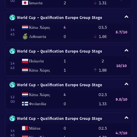
00
Ιαπωνία
2
1.31
World Cup - Qualification Europe Group Stage
Κάτω Χώρες
4
O3.5
14
5.7/10
45
Λιθουανία
0
1.66
World Cup - Qualification Europe Group Stage
Πολωνία
1
2
14
10/10
45
Κάτω Χώρες
1
1.88
World Cup - Qualification Europe Group Stage
Κάτω Χώρες
4
O2.5
12
9.5/10
00
Φινλανδία
0
1.33
World Cup - Qualification Europe Group Stage
Μάλτα
0
O2.5
14
4.7/10
45