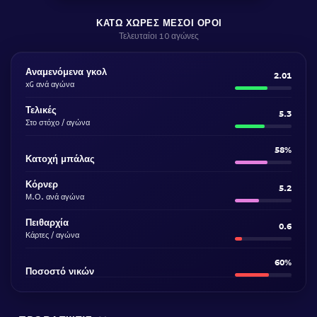
ΚΆΤΩ ΧΏΡΕΣ ΜΈΣΟΙ ΌΡΟΙ
Τελευταίοι 10 αγώνες
Αναμενόμενα γκολ
2.01
xG ανά αγώνα
Τελικές
5.3
Στο στόχο / αγώνα
58%
Κατοχή μπάλας
Κόρνερ
5.2
Μ.Ο. ανά αγώνα
Πειθαρχία
0.6
Κάρτες / αγώνα
60%
Ποσοστό νικών