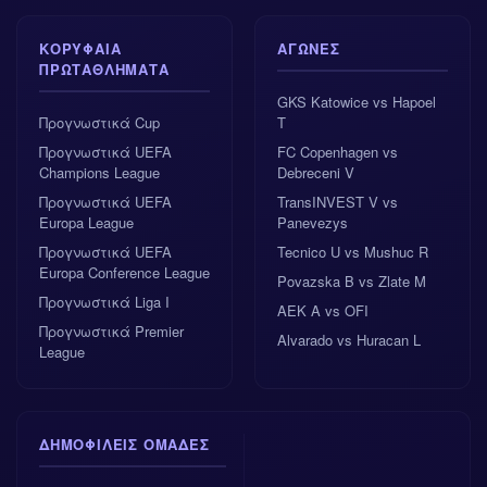
ΚΟΡΥΦΑΊΑ
ΑΓΏΝΕΣ
ΠΡΩΤΑΘΛΉΜΑΤΑ
GKS Katowice vs Hapoel
Προγνωστικά Cup
T
Προγνωστικά UEFA
FC Copenhagen vs
Champions League
Debreceni V
Προγνωστικά UEFA
TransINVEST V vs
Europa League
Panevezys
Προγνωστικά UEFA
Tecnico U vs Mushuc R
Europa Conference League
Povazska B vs Zlate M
Προγνωστικά Liga I
AEK A vs OFI
Προγνωστικά Premier
Alvarado vs Huracan L
League
ΔΗΜΟΦΙΛΕΊΣ ΟΜΆΔΕΣ