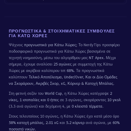
ΠΡΟΓΝΩΣΤΙΚΆ & ΣΤΟΙΧΗΜΑΤΙΚΈΣ ΣΥΜΒΟΥΛΈΣ
ΓΙΑ ΚΆΤΩ ΧΏΡΕΣ
Ψάχνεις
προγνωστικά για Κάτω Χώρες
; Το NerdyTips προσφέρει
ποδοσφαιρικά προγνωστικά για Κάτω Χώρες βασισμένα σε
τεχνητή νοημοσύνη, μέσω του αλγορίθμου μας
NT Apex
. Μέχρι
σήμερα, έχουμε αναλύσει
25 αγώνες
με συμμετοχή της Κάτω
Χώρες με ακρίβεια καλύτερου τιπ
68%
. Τα προγνωστικά
καλύπτουν
Τελικό Αποτέλεσμα, Under/Over, Και οι Δύο Ομάδες
να Σκοράρουν, Ακριβές Σκορ, xG, Κόρνερ & Κατοχή Μπάλας
.
Στη φετινή σεζόν του
World Cup
, η Κάτω Χώρες κατέγραψε
2
νίκες, 1 ισοπαλίες και 0 ήττες
σε 3 αγώνες, σκοράροντας
10 γκολ
(3.3 ανά αγώνα) και δεχόμενη 4, με
0 κλειστά τέρματα
.
Στους τελευταίους 10 αγώνες, η Κάτω Χώρες έχει κατά μέσο όρο
58% κατοχή μπάλας
,
2.01 xG
και
5.2 κόρνερ
ανά αγώνα, με
60%
ποσοστό νικών
.