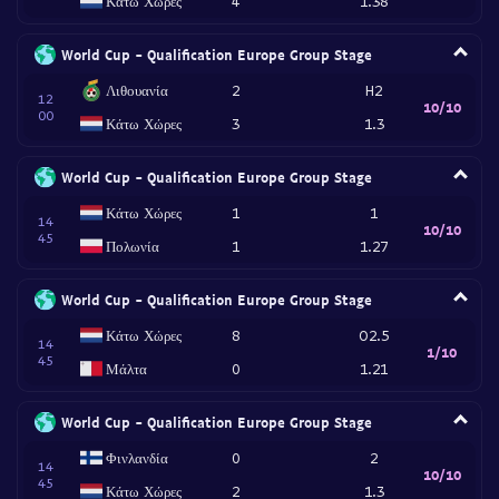
Κάτω Χώρες
4
1.38
World Cup - Qualification Europe Group Stage
Λιθουανία
2
H2
12
10/10
00
Κάτω Χώρες
3
1.3
World Cup - Qualification Europe Group Stage
Κάτω Χώρες
1
1
14
10/10
45
Πολωνία
1
1.27
World Cup - Qualification Europe Group Stage
Κάτω Χώρες
8
O2.5
14
1/10
45
Μάλτα
0
1.21
World Cup - Qualification Europe Group Stage
Φινλανδία
0
2
14
10/10
45
Κάτω Χώρες
2
1.3