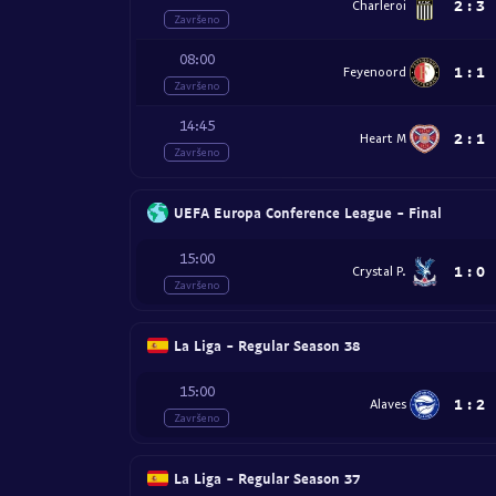
2
:
3
Charleroi
Završeno
08:00
1
:
1
Feyenoord
Završeno
14:45
2
:
1
Heart M
Završeno
UEFA Europa Conference League - Final
15:00
1
:
0
Crystal P.
Završeno
La Liga - Regular Season 38
15:00
1
:
2
Alaves
Završeno
La Liga - Regular Season 37