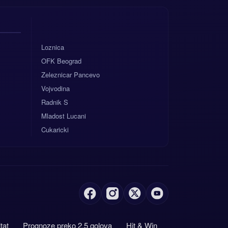
Loznica
OFK Beograd
Zeleznicar Pancevo
Vojvodina
Radnik S
Mladost Lucani
Cukaricki
tat
Prognoze preko 2.5 golova
Hit & Win