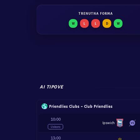
TRENUTNA FORMA
W
L
L
D
W
AI TIPOVE
Friendlies Clubs - Club Friendlies
10:00
Ipswich
Uskoro
13:00