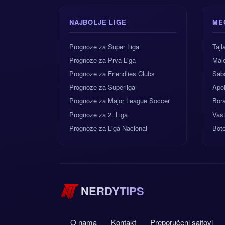
NAJBOLJE LIGE
ME
Prognoze za Super Liga
Tajl
Prognoze za Prva Liga
Male
Prognoze za Friendlies Clubs
Sab
Prognoze za Superliga
Apol
Prognoze za Major League Soccer
Bor
Prognoze za 2. Liga
Vas
Prognoze za Liga Nacional
Bote
NERDYTIPS
O nama
Kontakt
Preporučeni sajtovi