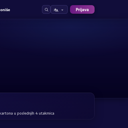
Prijava
ioniše
kartona u poslednjih 4 utakmica