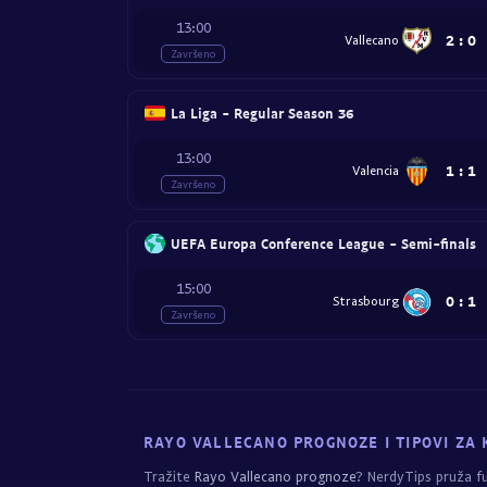
13:00
2
:
0
Vallecano
Završeno
La Liga - Regular Season 36
13:00
1
:
1
Valencia
Završeno
UEFA Europa Conference League - Semi-finals
15:00
0
:
1
Strasbourg
Završeno
RAYO VALLECANO PROGNOZE I TIPOVI ZA 
Tražite
Rayo Vallecano prognoze
? NerdyTips pruža f