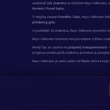
analizirali
121 utakmica
sa učešćem Rayo Vallecano, u
Kornere i Posed lopte
.
У текућој сезони
Friendlies Clubs
, Rayo Vallecano bel
primljenog gola
.
U poslednjih 10 utakmica, Rayo Vallecano prosečno 
Rayo Vallecano trenutno ima procenjenu tržišnu vre
NerdyTips se zasniva na
potpunoj transparentnosti
— 
prognoze predstojećih utakmica potrebna je pretplat
Rayo Vallecano je samo jedan od hiljada timova koje