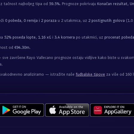
z tačnost najboljeg tipa od
59.5%
. Prognoze pokrivaju
Konačan rezultat, Un
eži
0 pobeda, 0 remija i 2 poraza
u 2 utakmica, uz
2 postignutih golova
(1.0 
ima
52% poseda lopte
,
1.16 xG
i
3.4 kornera
po utakmici, uz
procenat pobed
dnost od
€94.30m
.
sve završene Rayo Vallecano prognoze ostaju vidljive kako biste u svakom
a.
 svakodnevno analiziramo — istražite naše
fudbalske tipove
za više od 160 l