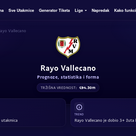
na
Sve Utakmice
Generator Tiketa
Lige
Napredak
Kako funkc
ayo Vallecano
Rayo Vallecano
Prognoze, statistika i forma
€94.30m
TRŽIŠNA VREDNOST:
TREND
7 utakmica
Rayo Vallecano je dobio 3+ žuta 