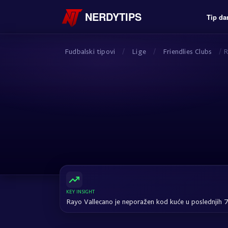
NERDYTIPS
Tip da
Fudbalski tipovi
/
Lige
/
Friendlies Clubs
/
R
KEY INSIGHT
Rayo Vallecano je neporažen kod kuće u poslednjih 