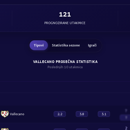
121
PROGNOZIRANE UTAKMICE
Tipovi
Statistika sezone
Igrači
VALLECANO PROSEČNA STATISTIKA
Poslednjih 10 utakmica
?
Vallecano
2.2
3.8
3.1
?
2