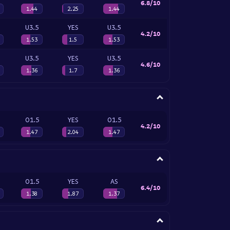
6.8/10
1.44
2.25
1.44
U3.5
YES
U3.5
4.2/10
1.53
1.5
1.53
U3.5
YES
U3.5
4.6/10
1.36
1.7
1.36
O1.5
YES
O1.5
4.2/10
1.47
2.04
1.47
O1.5
YES
AS
6.4/10
1.38
1.87
1.37