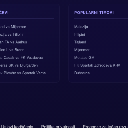
ČEVI
POPULARNI TIMOVI
and vs Mijanmar
Malezija
zija vs Filipini
Filipini
ah FA vs Aarhus
Tajland
lon L vs Brann
Mijanmar
ac Cacak vs FK Vozdovac
Metalac GM
teras SK vs Djurgarden
FK Spartak Zdrepceva KRV
v Plovdiv vs Spartak Varna
Dubocica
Uslovi korišćenja
Politika privatnosti
Prognoze za tačan rezul