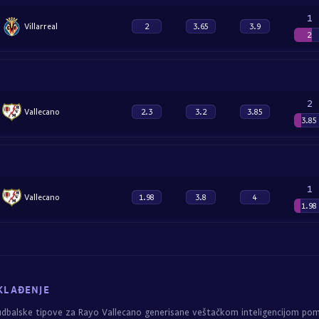
1
Villarreal
2
3.65
3.9
2
2
Vallecano
2.3
3.2
3.85
3.85
1
Vallecano
1.98
3.8
4
1.98
KLAĐENJE
udbalske tipove za Rayo Vallecano generisane veštačkom inteligencijom po