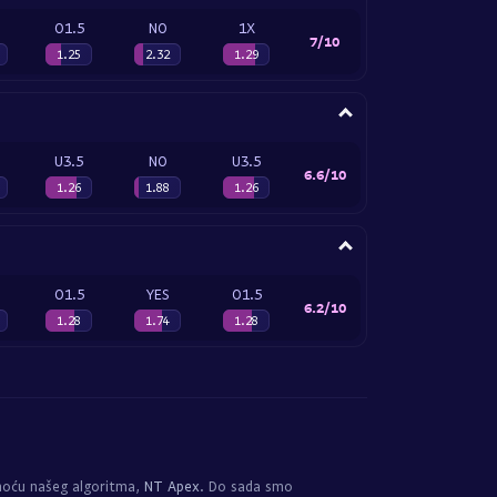
O1.5
NO
1X
7/10
1.25
2.32
1.29
U3.5
NO
U3.5
6.6/10
1.26
1.88
1.26
O1.5
YES
O1.5
6.2/10
1.28
1.74
1.28
moću našeg algoritma,
NT Apex
. Do sada smo