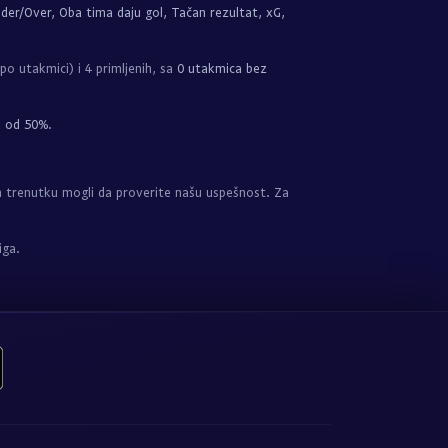
der/Over, Oba tima daju gol, Tačan rezultat, xG,
po utakmici) i 4 primljenih, sa
0 utakmica bez
a od 50%
.
 trenutku mogli da proverite našu uspešnost. Za
iga.