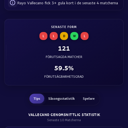
Rayo Vallecano fick 3+ gula kort i de senaste 4 matcherna
SENASTE FORM
L
L
D
W
L
121
FÖRUTSAGDA MATCHER
59.5%
FÖRUTSÄGBARHETSGRAD
Tips
Säsongsstatistik
Spelare
VALLECANO GENOMSNITTLIG STATISTIK
Senaste 10 Matcherna