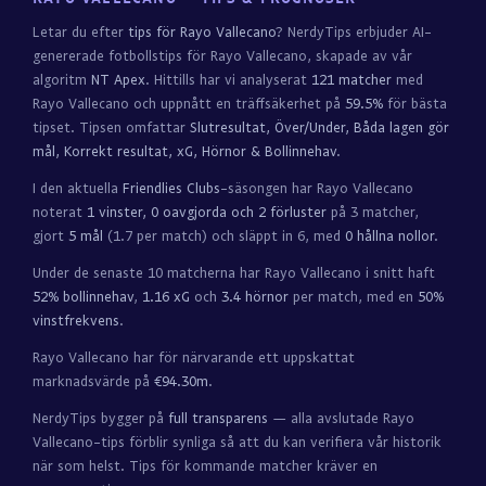
Letar du efter
tips för Rayo Vallecano
? NerdyTips erbjuder AI-
genererade fotbollstips för Rayo Vallecano, skapade av vår
algoritm
NT Apex
. Hittills har vi analyserat
121 matcher
med
Rayo Vallecano och uppnått en träffsäkerhet på
59.5%
för bästa
tipset. Tipsen omfattar
Slutresultat, Över/Under, Båda lagen gör
mål, Korrekt resultat, xG, Hörnor & Bollinnehav
.
I den aktuella
Friendlies Clubs
-säsongen har Rayo Vallecano
noterat
1 vinster, 0 oavgjorda och 2 förluster
på 3 matcher,
gjort
5 mål
(1.7 per match) och släppt in 6, med
0 hållna nollor
.
Under de senaste 10 matcherna har Rayo Vallecano i snitt haft
52% bollinnehav
,
1.16 xG
och
3.4 hörnor
per match, med en
50%
vinstfrekvens
.
Rayo Vallecano har för närvarande ett uppskattat
marknadsvärde på
€94.30m
.
NerdyTips bygger på
full transparens
— alla avslutade Rayo
Vallecano-tips förblir synliga så att du kan verifiera vår historik
när som helst. Tips för kommande matcher kräver en