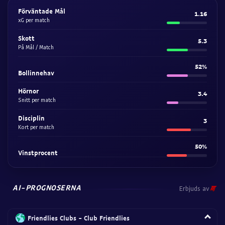
Förväntade Mål
1.16
xG per match
Skott
5.3
På Mål / Match
52%
Bollinnehav
Hörnor
3.4
Snitt per match
Disciplin
3
Kort per match
50%
Vinstprocent
AI-PROGNOSERNA
Erbjuds av
Friendlies Clubs - Club Friendlies