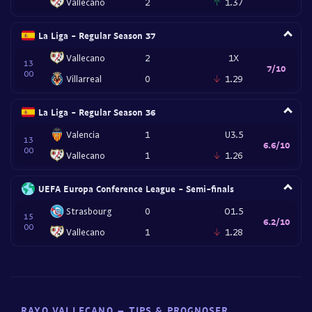
Vallecano
2
1.37
La Liga - Regular Season 37
Vallecano
2
1X
13
7/10
00
Villarreal
0
1.29
La Liga - Regular Season 36
Valencia
1
U3.5
13
6.6/10
00
Vallecano
1
1.26
UEFA Europa Conference League - Semi-finals
Strasbourg
0
O1.5
15
6.2/10
00
Vallecano
1
1.28
RAYO VALLECANO – TIPS & PROGNOSER