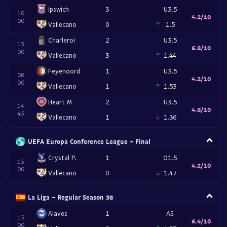
Ipswich
3
U3.5
10
4.2/10
00
Vallecano
0
1.5
Charleroi
2
U3.5
13
6.8/10
00
Vallecano
3
1.44
Feyenoord
1
U3.5
08
4.2/10
00
Vallecano
1
1.53
Heart M
2
U3.5
14
4.6/10
45
Vallecano
1
1.36
UEFA Europa Conference League - Final
Crystal P.
1
O1.5
15
4.2/10
00
Vallecano
0
1.47
La Liga - Regular Season 38
Alaves
1
AS
15
6.4/10
00