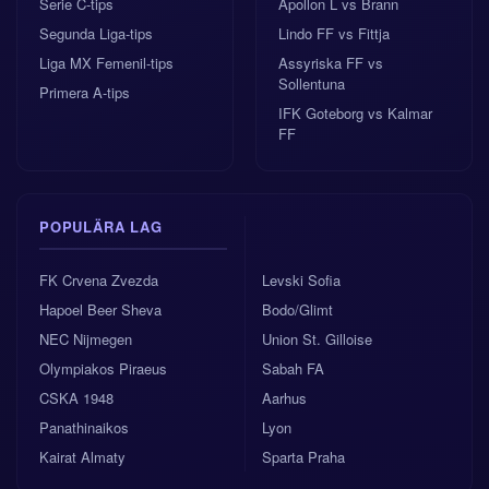
Serie C-tips
Apollon L vs Brann
Segunda Liga-tips
Lindo FF vs Fittja
Liga MX Femenil-tips
Assyriska FF vs
Sollentuna
Primera A-tips
IFK Goteborg vs Kalmar
FF
POPULÄRA LAG
FK Crvena Zvezda
Levski Sofia
Hapoel Beer Sheva
Bodo/Glimt
NEC Nijmegen
Union St. Gilloise
Olympiakos Piraeus
Sabah FA
CSKA 1948
Aarhus
Panathinaikos
Lyon
Kairat Almaty
Sparta Praha