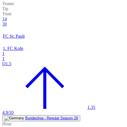
Teams
Tip
Trust
14
30
FC St. Pauli
1. FC Koln
1
1
O1.5
1.35
4.9/10
Bundesliga - Regular Season 29
Hour