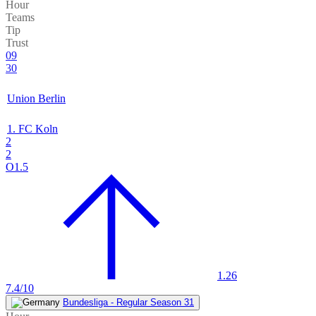
Hour
Teams
Tip
Trust
09
30
Union Berlin
1. FC Koln
2
2
O1.5
1.26
7.4/10
Bundesliga - Regular Season 31