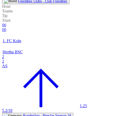
Friendlies Clubs - Club Friendlies
Hour
Teams
Tip
Trust
06
00
1. FC Koln
Hertha BSC
2
2
AS
1.25
5.2/10
Bundesliga - Regular Season 34