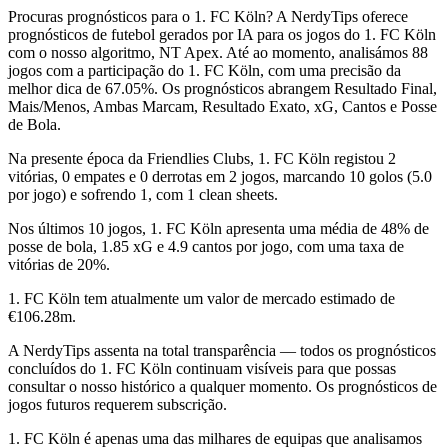
Procuras
prognósticos para o 1. FC Köln
? A NerdyTips oferece
prognósticos de futebol gerados por IA para os jogos do 1. FC Köln
com o nosso algoritmo,
NT Apex
. Até ao momento, analisámos
88
jogos
com a participação do 1. FC Köln, com uma precisão da
melhor dica de
67.05%
. Os prognósticos abrangem
Resultado Final,
Mais/Menos, Ambas Marcam, Resultado Exato, xG, Cantos e Posse
de Bola
.
Na presente época da
Friendlies Clubs
, 1. FC Köln registou
2
vitórias, 0 empates e 0 derrotas
em 2 jogos, marcando
10 golos
(5.0
por jogo) e sofrendo 1, com
1 clean sheets
.
Nos últimos 10 jogos, 1. FC Köln apresenta uma média de
48% de
posse de bola
,
1.85 xG
e
4.9 cantos
por jogo, com uma
taxa de
vitórias de 20%
.
1. FC Köln tem atualmente um valor de mercado estimado de
€106.28m
.
A NerdyTips assenta na
total transparência
— todos os prognósticos
concluídos do 1. FC Köln continuam visíveis para que possas
consultar o nosso histórico a qualquer momento. Os prognósticos de
jogos futuros requerem subscrição.
1. FC Köln é apenas uma das milhares de equipas que analisamos