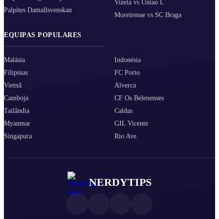
Vizela vs Uniao L
Palpites Damallsvenskan
Moreirense vs SC Braga
EQUIPAS POPULARES
Malásia
Indonésia
Filipinas
FC Porto
Vietnã
Alverca
Camboja
CF Os Belenenses
Tailândia
Caldas
Myanmar
GIL Vicente
Singapura
Rio Ave
NERDYTIPS