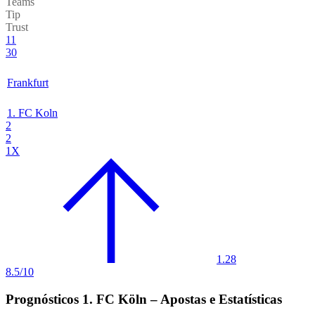
Teams
Tip
Trust
11
30
Frankfurt
1. FC Koln
2
2
1X
1.28
8.5/10
Prognósticos 1. FC Köln – Apostas e Estatísticas