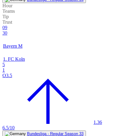
Hour
Teams
Tip
Trust
09
30
Bayern M
1. FC Koln
5
1
O3.5
1.36
6.5/10
Bundesliga - Regular Season 33