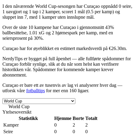
I den nåværende
World Cup
-sesongen har Curaçao oppnådd
0 seire,
1 uavgjort og 1 tap
i 2 kamper, scoret
1 mål
(0.5 per kamp) og
sluppet inn 7, med
1 kamper uten innslupne mål
.
Over de siste 10 kampene har Curaçao i gjennomsnitt
43%
ballbesittelse
,
1.01 xG
og
2 hjørnespark
per kamp, med en
seiersprosent på 30%
.
Curaçao har for øyeblikket en estimert markedsverdi på
€26.30m
.
NerdyTips er bygget på
full åpenhet
— alle fullførte spådommer for
Curaçao forblir synlige, slik at du når som helst kan verifisere
historikken vår. Spådommer for kommende kamper krever
abonnement.
Curaçao er bare ett av tusenvis av lag vi analyserer hver dag —
utforsk våre
fotballtips
for mer enn 160 ligaer.
World Cup
World • Sesong 2026
Ytelsesoversikt
Statistikk
Hjemme
Borte
Totalt
Kamper
0
2
2
Seire
0
0
0