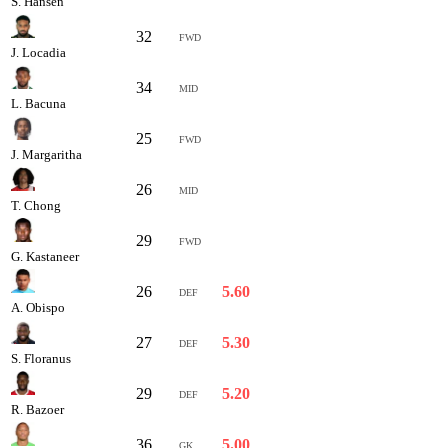
S. Hansen
32
6.60
FWD
J. Locadia
34
6.50
MID
L. Bacuna
25
6.50
FWD
J. Margaritha
26
6.30
MID
T. Chong
29
6.20
FWD
G. Kastaneer
26
5.60
DEF
A. Obispo
27
5.30
DEF
S. Floranus
29
5.20
DEF
R. Bazoer
36
5.00
GK