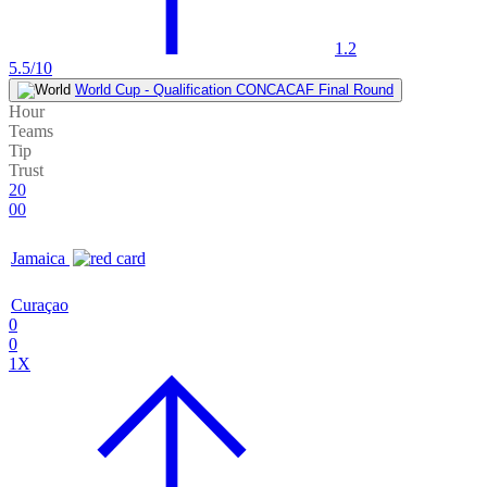
1.2
5.5/10
World Cup - Qualification CONCACAF Final Round
Hour
Teams
Tip
Trust
20
00
Jamaica
Curaçao
0
0
1X