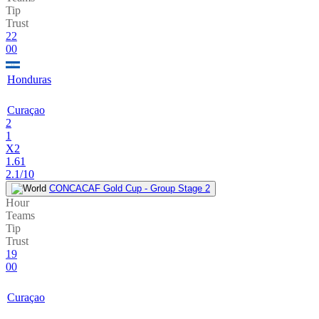
Tip
Trust
22
00
Honduras
Curaçao
2
1
X2
1.61
2.1/10
CONCACAF Gold Cup - Group Stage 2
Hour
Teams
Tip
Trust
19
00
Curaçao