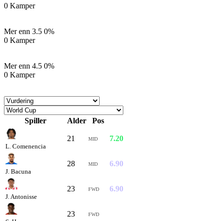
0 Kamper
Mer enn 3.5
0%
0 Kamper
Mer enn 4.5
0%
0 Kamper
Spiller
Alder
Pos
Vurd
21
7.20
MID
L. Comenencia
28
6.90
MID
J. Bacuna
23
6.90
FWD
J. Antonisse
23
6.70
FWD