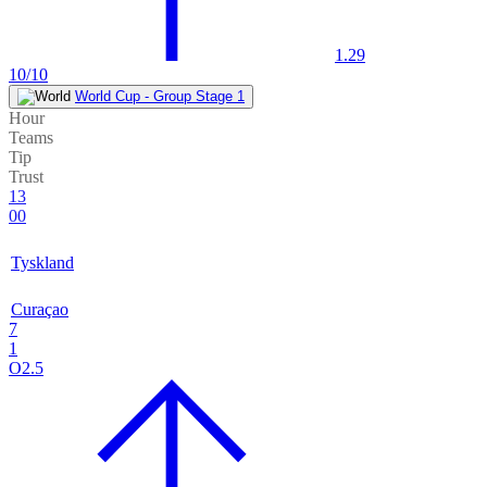
1.29
10/10
World Cup - Group Stage 1
Hour
Teams
Tip
Trust
13
00
Tyskland
Curaçao
7
1
O2.5