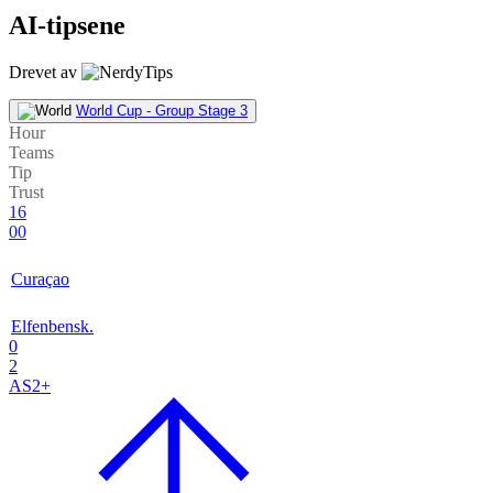
AI-tipsene
Drevet av
World Cup - Group Stage 3
Hour
Teams
Tip
Trust
16
00
Curaçao
Elfenbensk.
0
2
AS2+