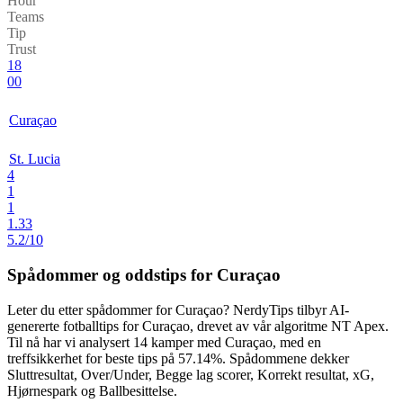
Hour
Teams
Tip
Trust
18
00
Curaçao
St. Lucia
4
1
1
1.33
5.2/10
Spådommer og oddstips for Curaçao
Leter du etter
spådommer for Curaçao
? NerdyTips tilbyr AI-
genererte fotballtips for Curaçao, drevet av vår algoritme
NT Apex
.
Til nå har vi analysert
14 kamper
med Curaçao, med en
treffsikkerhet for beste tips på
57.14%
. Spådommene dekker
Sluttresultat, Over/Under, Begge lag scorer, Korrekt resultat, xG,
Hjørnespark og Ballbesittelse
.