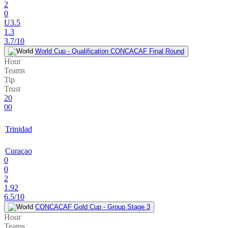
2
0
U3.5
1.3
3.7/10
World Cup - Qualification CONCACAF Final Round
Hour
Teams
Tip
Trust
20
00
Trinidad
Curaçao
0
0
2
1.92
6.5/10
CONCACAF Gold Cup - Group Stage 3
Hour
Teams