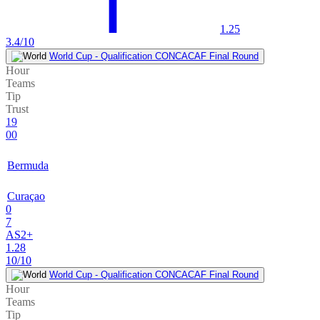
1.25
3.4/10
World Cup - Qualification CONCACAF Final Round
Hour
Teams
Tip
Trust
19
00
Bermuda
Curaçao
0
7
AS2+
1.28
10/10
World Cup - Qualification CONCACAF Final Round
Hour
Teams
Tip