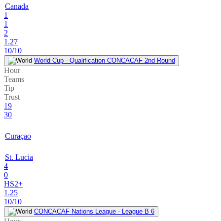
Canada
1
1
2
1.27
10/10
World Cup - Qualification CONCACAF 2nd Round
Hour
Teams
Tip
Trust
19
30
Curaçao
St. Lucia
4
0
HS2+
1.25
10/10
CONCACAF Nations League - League B 6