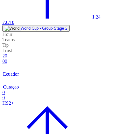
1.24
7.6/10
World Cup - Group Stage 2
Hour
Teams
Tip
Trust
20
00
Ecuador
Curaçao
0
0
HS2+