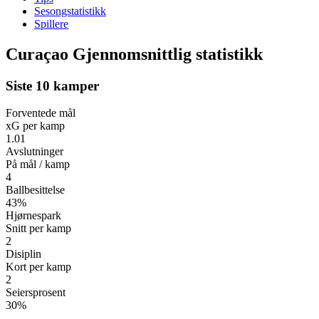
Sesongstatistikk
Spillere
Curaçao Gjennomsnittlig statistikk
Siste 10 kamper
Forventede mål
xG per kamp
1.01
Avslutninger
På mål / kamp
4
Ballbesittelse
43%
Hjørnespark
Snitt per kamp
2
Disiplin
Kort per kamp
2
Seiersprosent
30%