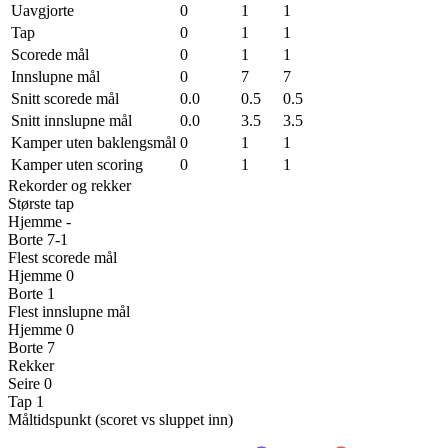
Uavgjorte
0
1
1
Tap
0
1
1
Scorede mål
0
1
1
Innslupne mål
0
7
7
Snitt scorede mål
0.0
0.5
0.5
Snitt innslupne mål
0.0
3.5
3.5
Kamper uten baklengsmål
0
1
1
Kamper uten scoring
0
1
1
Rekorder og rekker
Største tap
Hjemme
-
Borte
7-1
Flest scorede mål
Hjemme
0
Borte
1
Flest innslupne mål
Hjemme
0
Borte
7
Rekker
Seire
0
Tap
1
Måltidspunkt (scoret vs sluppet inn)