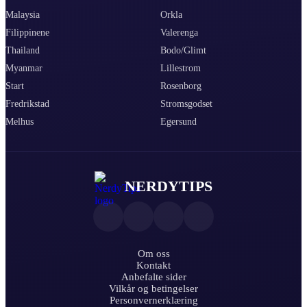
Malaysia
Orkla
Filippinene
Valerenga
Thailand
Bodo/Glimt
Myanmar
Lillestrom
Start
Rosenborg
Fredrikstad
Stromsgodset
Melhus
Egersund
NERDYTIPS
Om oss
Kontakt
Anbefalte sider
Vilkår og betingelser
Personvernerklæring