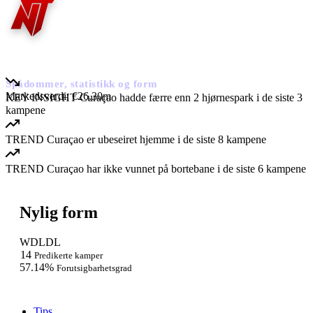
Curaçao
Spådommer, statistikk og form
Markedsverdi:
€26.30m
KEY INSIGHT
Curaçao hadde færre enn 2 hjørnespark i de siste 3
kampene
TREND
Curaçao er ubeseiret hjemme i de siste 8 kampene
TREND
Curaçao har ikke vunnet på bortebane i de siste 6 kampene
Nylig form
W
D
L
D
L
14
Predikerte kamper
57.14%
Forutsigbarhetsgrad
Tips