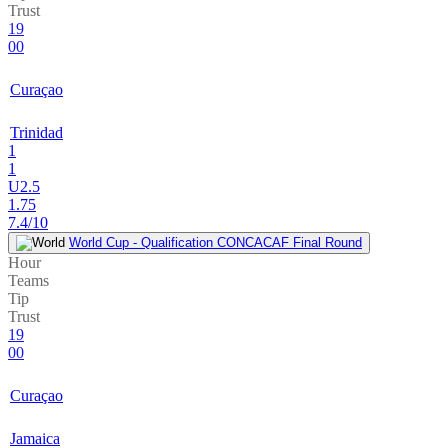
Trust
19
00
Curaçao
Trinidad
1
1
U2.5
1.75
7.4/10
World Cup - Qualification CONCACAF Final Round
Hour
Teams
Tip
Trust
19
00
Curaçao
Jamaica