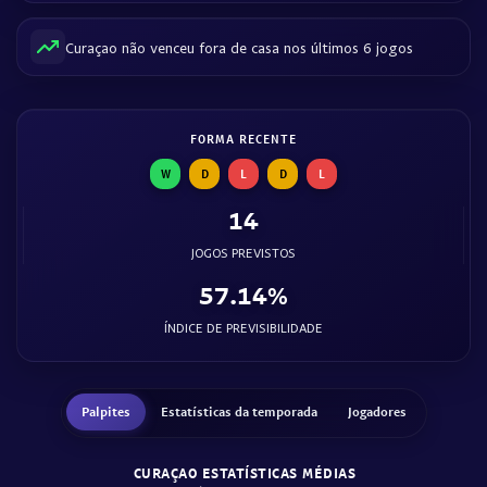
Curaçao não venceu fora de casa nos últimos 6 jogos
FORMA RECENTE
W
D
L
D
L
14
JOGOS PREVISTOS
57.14%
ÍNDICE DE PREVISIBILIDADE
Palpites
Estatísticas da temporada
Jogadores
CURAÇAO ESTATÍSTICAS MÉDIAS