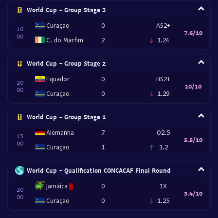
World Cup - Group Stage 3
Curaçao
0
AS2+
16
7.6/10
00
C. do Marfim
2
1.24
World Cup - Group Stage 2
Equador
0
HS2+
20
10/10
00
Curaçao
0
1.29
World Cup - Group Stage 1
Alemanha
7
O2.5
13
5.5/10
00
Curaçao
1
1.2
World Cup - Qualification CONCACAF Final Round
Jamaica
0
1X
20
3.4/10
00
Curaçao
0
1.25