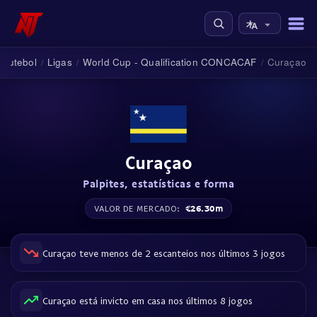
 Futebol
Ligas
World Cup - Qualification CONCACAF
Curaçao
/
/
/
Curaçao
Palpites, estatísticas e forma
€26.30m
VALOR DE MERCADO:
Curaçao teve menos de 2 escanteios nos últimos 3 jogos
Curaçao está invicto em casa nos últimos 8 jogos