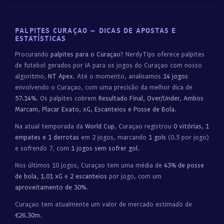
PALPITES CURAÇAO – DICAS DE APOSTAS E
ESTATÍSTICAS
Procurando
palpites para o Curaçao
? NerdyTips oferece palpites
de futebol gerados por IA para os jogos do Curaçao com nosso
algoritmo,
NT Apex
. Até o momento, analisamos
14 jogos
envolvendo o Curaçao, com uma precisão da melhor dica de
57.14%
. Os palpites cobrem
Resultado Final, Over/Under, Ambos
Marcam, Placar Exato, xG, Escanteios e Posse de Bola
.
Na atual temporada da
World Cup
, Curaçao registrou
0 vitórias, 1
empates e 1 derrotas
em 2 jogos, marcando
1 gols
(0.5 por jogo)
e sofrendo 7, com
1 jogos sem sofrer gol
.
Nos últimos 10 jogos, Curaçao tem uma média de
43% de posse
de bola
,
1.01 xG
e
2 escanteios
por jogo, com um
aproveitamento de 30%
.
Curaçao tem atualmente um valor de mercado estimado de
€26.30m
.