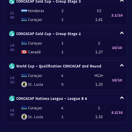
CONCACAF Gold Cup - Group Stage 3
Honduras
2
X2
22
2.1/10
00
Curaçao
1
1.61
CONCACAF Gold Cup - Group Stage 2
Curaçao
1
2
19
10/10
00
Canadá
1
1.27
World Cup - Qualification CONCACAF 2nd Round
Curaçao
4
HS2+
19
10/10
30
St. Lucia
0
1.25
CONCACAF Nations League - League B 6
Curaçao
4
1
18
5.2/10
00
St. Lucia
1
1.33