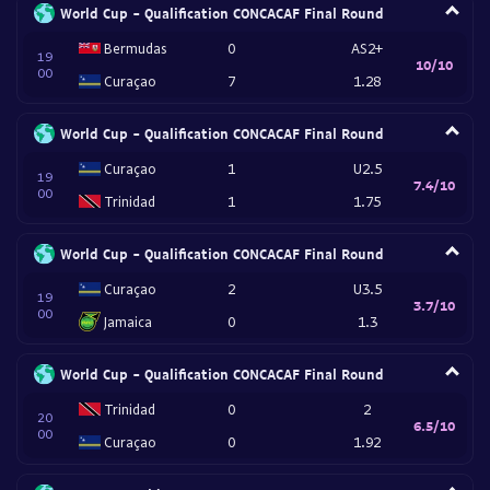
World Cup - Qualification CONCACAF Final Round
Bermudas
0
AS2+
19
10/10
00
Curaçao
7
1.28
World Cup - Qualification CONCACAF Final Round
Curaçao
1
U2.5
19
7.4/10
00
Trinidad
1
1.75
World Cup - Qualification CONCACAF Final Round
Curaçao
2
U3.5
19
3.7/10
00
Jamaica
0
1.3
World Cup - Qualification CONCACAF Final Round
Trinidad
0
2
20
6.5/10
00
Curaçao
0
1.92