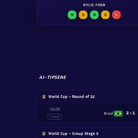
NYLIG FORM
W
D
W
D
L
AI-TIPSENE
World Cup - Round of 32
13:00
2
:
1
Brasil
Ferdig
World Cup - Group Stage 3