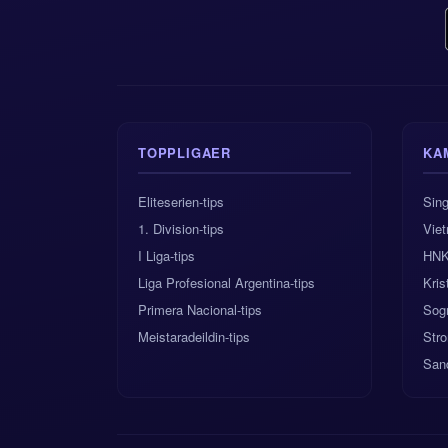
TOPPLIGAER
KA
Eliteserien-tips
Sing
1. Division-tips
Vie
I Liga-tips
HNK 
Liga Profesional Argentina-tips
Kris
Primera Nacional-tips
Sog
Meistaradeildin-tips
Str
San