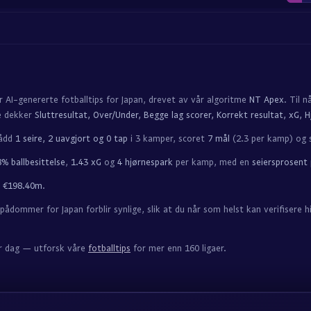
r AI-genererte fotballtips for Japan, drevet av vår algoritme
NT Apex
. Til 
e dekker
Sluttresultat, Over/Under, Begge lag scorer, Korrekt resultat, xG, H
nådd
1 seire, 2 uavgjort og 0 tap
i 3 kamper, scoret
7 mål
(2.3 per kamp) og 
% ballbesittelse
,
1.43 xG
og
4 hjørnespark
per kamp, med en
seiersprosent
å
€198.40m
.
spådommer for Japan forblir synlige, slik at du når som helst kan verifise
ver dag — utforsk våre
fotballtips
for mer enn 160 ligaer.