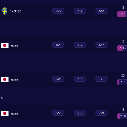
1
Sverige
2.3
3.5
3.55
2.3
2
8.5
4.7
1.45
Japan
1.45
1X
2.08
3.6
4
Japan
1.3
 3
1
2.58
3.02
2.9
Japan
2.58