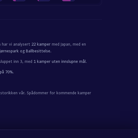
nå har vi analysert
22 kamper
med Japan, med en
jørnespark og Ballbesittelse
.
sluppet inn 3, med
1 kamper uten innslupne mål
.
 på 70%
.
re historikken vår. Spådommer for kommende kamper