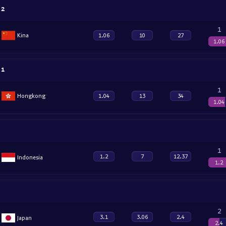
 2
1
Kina
1.06
10
27
1.06
 1
1
Hongkong
1.04
13
34
1.04
1
1.2
7
12.37
Indonesia
1.2
2
3.1
3.06
2.4
Japan
2.4