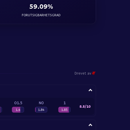
59.09%
FORUTSIGBARHETSGRAD
Drevet av
O1.5
NO
1
8.5/10
1.4
1.84
1.85