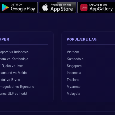
MPER
POPULÆRE LAG
apore vs Indonesia
Vietnam
tnam vs Kambodsja
Kambodsja
Rijeka vs Ilves
Singapore
tiansund vs Molde
Indonesia
ndal vs Bryne
Thailand
omsgodset vs Egersund
Myanmar
dnes ULF vs hodd
Malaysia