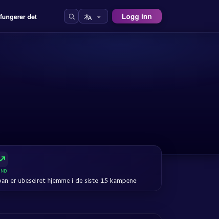
Logg inn
 fungerer det
END
pan er ubeseiret hjemme i de siste 15 kampene