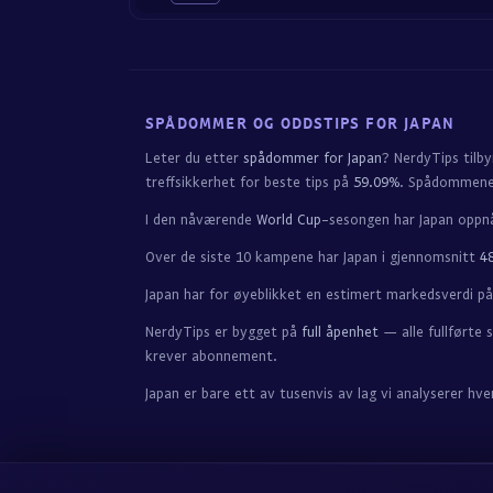
SPÅDOMMER OG ODDSTIPS FOR JAPAN
Leter du etter
spådommer for Japan
? NerdyTips tilby
treffsikkerhet for beste tips på
59.09%
. Spådommen
I den nåværende
World Cup
-sesongen har Japan opp
Over de siste 10 kampene har Japan i gjennomsnitt
48
Japan har for øyeblikket en estimert markedsverdi p
NerdyTips er bygget på
full åpenhet
— alle fullførte 
krever abonnement.
Japan er bare ett av tusenvis av lag vi analyserer h