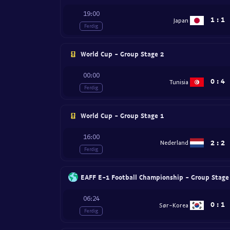
19:00
1
:
1
Japan
Ferdig
World Cup - Group Stage 2
00:00
0
:
4
Tunisia
Ferdig
World Cup - Group Stage 1
16:00
2
:
2
Nederland
Ferdig
EAFF E-1 Football Championship - Group Stage
06:24
0
:
1
Sør-Korea
Ferdig