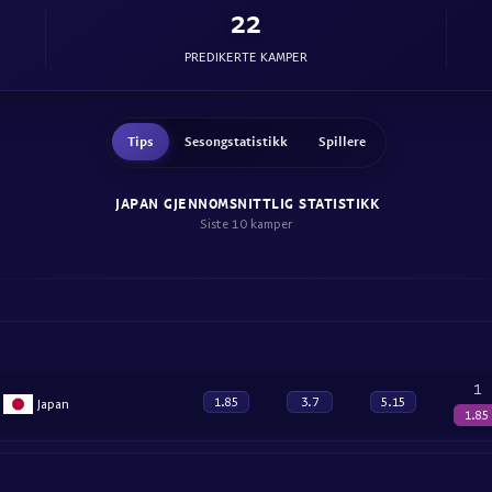
22
PREDIKERTE KAMPER
Tips
Sesongstatistikk
Spillere
JAPAN GJENNOMSNITTLIG STATISTIKK
Siste 10 kamper
1
1.85
3.7
5.15
Japan
1.85