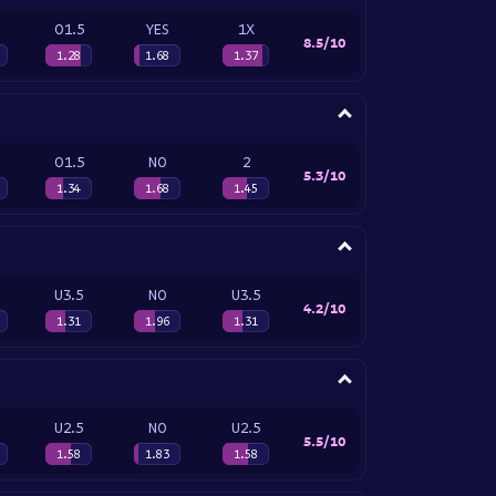
O1.5
YES
1X
8.5/10
1.28
1.68
1.37
O1.5
NO
2
5.3/10
1.34
1.68
1.45
U3.5
NO
U3.5
4.2/10
1.31
1.96
1.31
U2.5
NO
U2.5
5.5/10
1.58
1.83
1.58