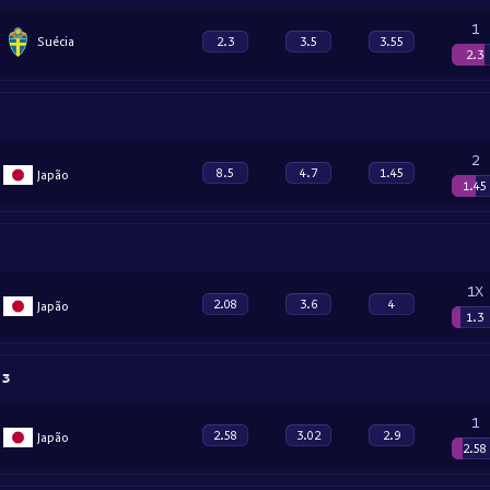
1
Suécia
2.3
3.5
3.55
2.3
2
8.5
4.7
1.45
Japão
1.45
1X
2.08
3.6
4
Japão
1.3
 3
1
2.58
3.02
2.9
Japão
2.58