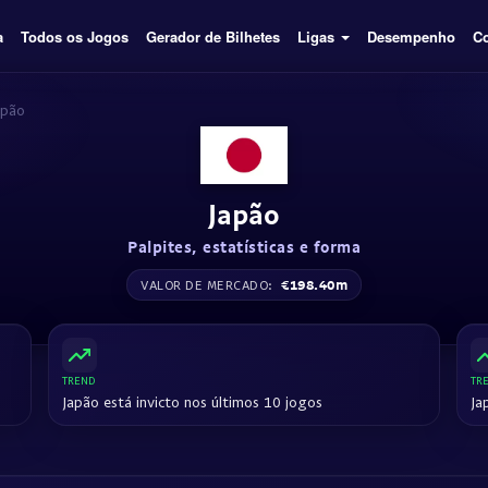
a
Todos os Jogos
Gerador de Bilhetes
Ligas
Desempenho
C
apão
Japão
Palpites, estatísticas e forma
€198.40m
VALOR DE MERCADO:
TREND
TR
Japão está invicto nos últimos 10 jogos
Ja