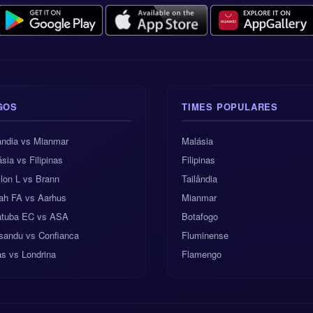
GOS
TIMES POPULARES
ândia vs Mianmar
Malásia
sia vs Filipinas
Filipinas
lon L vs Brann
Tailândia
ah FA vs Aarhus
Mianmar
atuba EC vs ASA
Botafogo
sandu vs Confianca
Fluminense
s vs Londrina
Flamengo