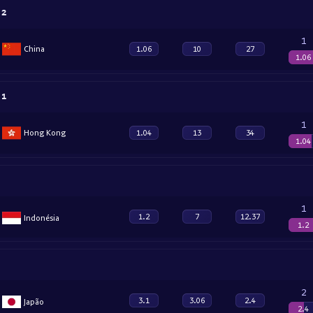
 2
1
China
1.06
10
27
1.06
 1
1
Hong Kong
1.04
13
34
1.04
1
1.2
7
12.37
Indonésia
1.2
2
3.1
3.06
2.4
Japão
2.4