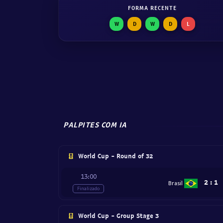
FORMA RECENTE
W
D
W
D
L
PALPITES COM IA
World Cup - Round of 32
13:00
2
:
1
Brasil
Finalizado
World Cup - Group Stage 3