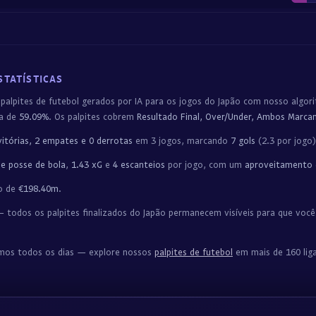
STATÍSTICAS
 palpites de futebol gerados por IA para os jogos do Japão com nosso algo
ca de
59.09%
. Os palpites cobrem
Resultado Final, Over/Under, Ambos Marcam
vitórias, 2 empates e 0 derrotas
em 3 jogos, marcando
7 gols
(2.3 por jogo
e posse de bola
,
1.43 xG
e
4 escanteios
por jogo, com um
aproveitamento
o de
€198.40m
.
 todos os palpites finalizados do Japão permanecem visíveis para que você
amos todos os dias — explore nossos
palpites de futebol
em mais de 160 liga