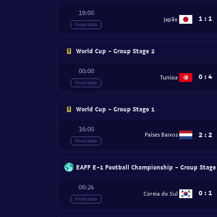
19:00
1
:
1
Japão
Finalizado
World Cup - Group Stage 2
00:00
0
:
4
Tunísia
Finalizado
World Cup - Group Stage 1
16:00
2
:
2
Países Baixos
Finalizado
EAFF E-1 Football Championship - Group Stage
06:24
0
:
1
Coreia do Sul
Finalizado