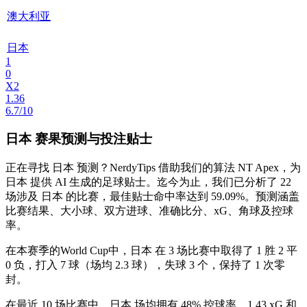
澳大利亚
日本
1
0
X2
1.36
6.7/10
日本 赛果预测与投注贴士
正在寻找
日本 预测
？NerdyTips 借助我们的算法
NT Apex
，为
日本 提供 AI 生成的足球贴士。迄今为止，我们已分析了
22
场
涉及 日本 的比赛，最佳贴士命中率达到
59.09%
。预测涵盖
比赛结果、大小球、双方进球、准确比分、xG、角球及控球
率
。
在本赛季的
World Cup
中，日本 在 3 场比赛中取得了
1 胜 2 平
0 负
，打入
7 球
（场均 2.3 球），失球 3 个，保持了
1 次零
封
。
在最近 10 场比赛中，日本 场均拥有
48% 控球率
、
1.43 xG
和