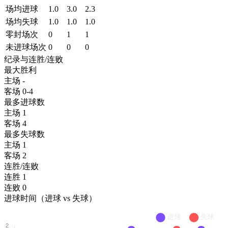
场均进球
1.0
3.0
2.3
场均失球
1.0
1.0
1.0
零封场次
0
1
1
未进球场次
0
0
0
纪录与连胜/连败
最大胜利
主场
-
客场
0-4
最多进球数
主场
1
客场
4
最多失球数
主场
1
客场
2
连胜/连败
连胜
1
连败
0
进球时间（进球 vs 失球）