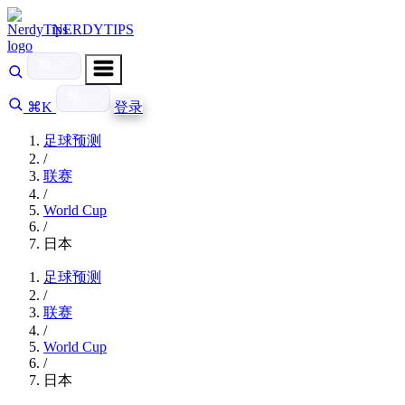
NERDYTIPS
⌘K
登录
足球预测
/
联赛
/
World Cup
/
日本
足球预测
/
联赛
/
World Cup
/
日本