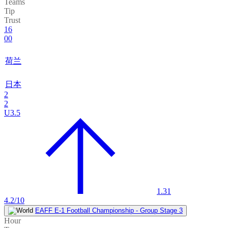
Teams
Tip
Trust
16
00
荷兰
日本
2
2
U3.5
1.31
4.2/10
EAFF E-1 Football Championship - Group Stage 3
Hour