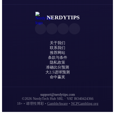
NERDYTIPS
关于我们
联系我们
推荐网站
条款与条件
隐私政策
准确比分预测
大2.5进球预测
命中赢奖
support@nerdytips.com
©2026 NerdyTech Hub SRL · VAT RO40424366
18+ • 请理性博彩 •
GambleAware
•
NCPGambling.org