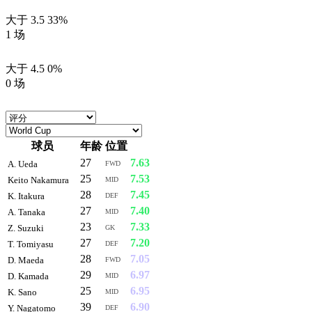
大于 3.5
33%
1 场
大于 4.5
0%
0 场
球员
年龄
位置
评
27
7.63
A. Ueda
FWD
25
7.53
Keito Nakamura
MID
28
7.45
K. Itakura
DEF
27
7.40
A. Tanaka
MID
23
7.33
Z. Suzuki
GK
27
7.20
T. Tomiyasu
DEF
28
7.05
D. Maeda
FWD
29
6.97
D. Kamada
MID
25
6.95
K. Sano
MID
39
6.90
Y. Nagatomo
DEF