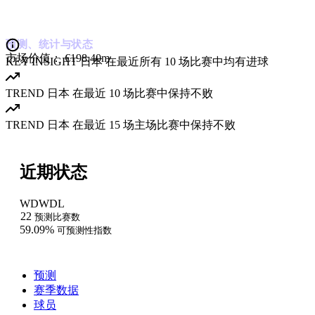
日本
预测、统计与状态
市场价值：
€198.40m
KEY INSIGHT
日本 在最近所有 10 场比赛中均有进球
TREND
日本 在最近 10 场比赛中保持不败
TREND
日本 在最近 15 场主场比赛中保持不败
近期状态
W
D
W
D
L
22
预测比赛数
59.09%
可预测性指数
预测
赛季数据
球员