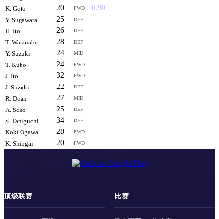
20
6.90
K. Goto
FWD
25
6.80
Y. Sugawara
DEF
26
6.77
H. Ito
DEF
28
6.70
T. Watanabe
DEF
24
6.70
Y. Suzuki
MID
24
6.60
T. Kubo
FWD
32
6.60
J. Ito
FWD
22
6.60
J. Suzuki
DEF
27
6.57
R. Dōan
MID
25
6.55
A. Seko
DEF
34
6.50
S. Taniguchi
DEF
28
6.45
Koki Ogawa
FWD
20
6.30
K. Shiogai
FWD
顶级联赛
比赛