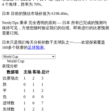
4 个角球
，
胜率为 70%
。
日本 目前的预估市场价值为
€198.40m
。
NerdyTips 秉承
完全透明
的原则 — 日本 所有已完成的预测均
保持可见，方便您随时验证我们的往绩。即将进行的比赛预测
需要订阅。
日本只是我们每天分析的数千支球队之一——欢迎探索覆盖
160多个联赛的
足球预测
。
World Cup
World • 赛季 2026
表现分析
数据项
主场
客场
总计
比赛场次
1
2
3
胜
0
1
1
平
1
1
2
负
0
0
0
进球数
1
6
7
失球数
1
2
3