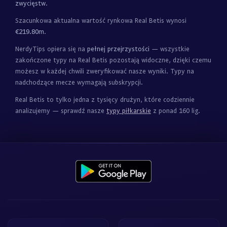
zwycięstw
.
Szacunkowa aktualna wartość rynkowa Real Betis wynosi
€219.80m
.
NerdyTips opiera się na
pełnej przejrzystości
— wszystkie
zakończone typy na Real Betis pozostają widoczne, dzięki czemu
możesz w każdej chwili zweryfikować nasze wyniki. Typy na
nadchodzące mecze wymagają subskrypcji.
Real Betis to tylko jedna z tysięcy drużyn, które codziennie
analizujemy — sprawdź nasze
typy piłkarskie
z ponad 160 lig.