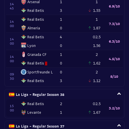
Arsenal
1
1
14
6.9/10
45
Real Betis
3
1.55
Real Betis
1
1
14
7.3/10
00
Almeria
0
1.87
Real Betis
4
O2.5
14
6.3/10
00
Lyon
0
1.56
Granada CF
1
2
14
4.5/10
00
Real Betis
0
1.62
Sportfreunde L
0
2
09
8/10
30
Real Betis
3
1.12
La Liga - Regular Season 38
Real Betis
2
O2.5
15
3.2/10
00
Levante
1
1.67
La Liga - Regular Season 37