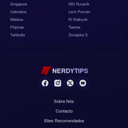
Singapura
NSI Runavik
Indonésia
Lech Poznan
Malásia
KI Klaksvik
Filipinas
Twente
Tailândia
Dunajska S
NERDYTIPS
Sobre Nós
Contacto
Sites Recomendados