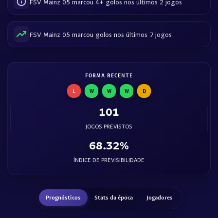
FSV Mainz 05 marcou 4+ golos nos últimos 2 jogos
FSV Mainz 05 marcou golos nos últimos 7 jogos
FORMA RECENTE
L
W
W
W
D
101
JOGOS PREVISTOS
68.32%
ÍNDICE DE PREVISIBILIDADE
Prognósticos
Stats da época
Jogadores