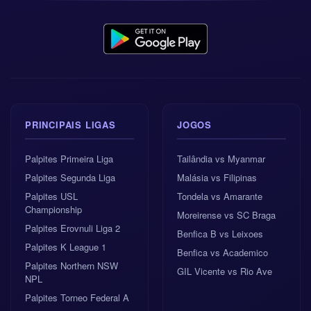
PRINCIPAIS LIGAS
JOGOS
Palpites Primeira Liga
Tailândia vs Myanmar
Palpites Segunda Liga
Malásia vs Filipinas
Palpites USL
Tondela vs Amarante
Championship
Moreirense vs SC Braga
Palpites Erovnuli Liga 2
Benfica B vs Leixoes
Palpites K League 1
Benfica vs Academico
Palpites Northern NSW
GIL Vicente vs Rio Ave
NPL
Palpites Torneo Federal A