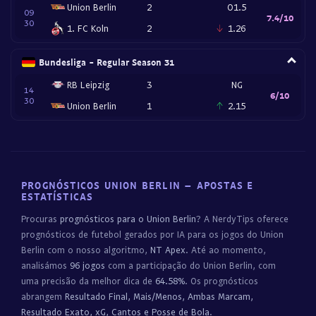
Union Berlin
2
O1.5
09
7.4/10
30
1. FC Koln
2
1.26
Bundesliga - Regular Season 31
RB Leipzig
3
NG
14
6/10
30
Union Berlin
1
2.15
PROGNÓSTICOS UNION BERLIN – APOSTAS E
ESTATÍSTICAS
Procuras
prognósticos para o Union Berlin
? A NerdyTips oferece
prognósticos de futebol gerados por IA para os jogos do Union
Berlin com o nosso algoritmo,
NT Apex
. Até ao momento,
analisámos
96 jogos
com a participação do Union Berlin, com
uma precisão da melhor dica de
64.58%
. Os prognósticos
abrangem
Resultado Final, Mais/Menos, Ambas Marcam,
Resultado Exato, xG, Cantos e Posse de Bola
.