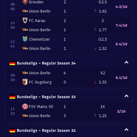
Dresden
2
O2.5
08
4.3/10
00
Union Berlin
1
1.62
FC Aarau
2
2
10
7.4/10
00
Union Berlin
1
1.77
Chemnitzer
1
O2.5
12
5.4/10
45
Union Berlin
1
1.32
Bundesliga - Regular Season 34
Union Berlin
4
X2
09
8.1/10
30
FC Augsburg
0
1.53
Bundesliga - Regular Season 33
FSV Mainz 05
1
1X
13
2/10
30
Union Berlin
3
1.23
Bundesliga - Regular Season 32