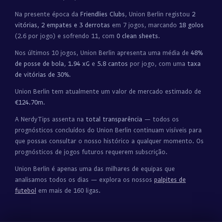
Na presente época da
Friendlies Clubs
, Union Berlin registou
2
vitórias, 2 empates e 3 derrotas
em 7 jogos, marcando
18 golos
(2.6 por jogo) e sofrendo 11, com
0 clean sheets
.
Nos últimos 10 jogos, Union Berlin apresenta uma média de
48%
de posse de bola
,
1.94 xG
e
5.8 cantos
por jogo, com uma
taxa
de vitórias de 30%
.
Union Berlin tem atualmente um valor de mercado estimado de
€124.70m
.
A NerdyTips assenta na
total transparência
— todos os
prognósticos concluídos do Union Berlin continuam visíveis para
que possas consultar o nosso histórico a qualquer momento. Os
prognósticos de jogos futuros requerem subscrição.
Union Berlin é apenas uma das milhares de equipas que
analisamos todos os dias — explora os nossos
palpites de
futebol
em mais de 160 ligas.