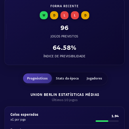
FORMA RECENTE
W
D
L
L
D
96
JOGOS PREVISTOS
64.58%
ÍNDICE DE PREVISIBILIDADE
Prognósticos
Stats da época
Jogadores
UNION BERLIN ESTATÍSTICAS MÉDIAS
Últimos 10 jogos
Golos esperados
1.94
xG por jogo