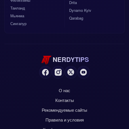
Филиппины
Drita
Таиланд
Dynamo Kyiv
Мьянма
Qarabag
Сингапур
NERDYTIPS
О нас
Контакты
Рекомендуемые сайты
Правила и условия