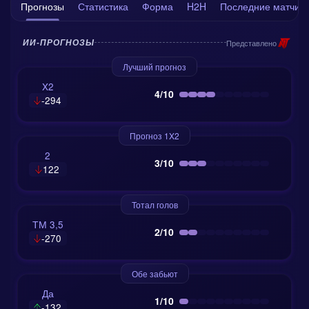
Прогнозы
Статистика
Форма
H2H
Последние матчи
Представлено
ИИ-ПРОГНОЗЫ
Лучший прогноз
X2
4/10
-294
Прогноз 1X2
2
3/10
122
Тотал голов
ТМ 3,5
2/10
-270
Обе забьют
Да
1/10
-132