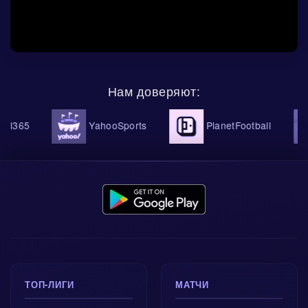
Нам доверяют:
ll365
YahooSports
PlanetFootball
ТОП-ЛИГИ
МАТЧИ