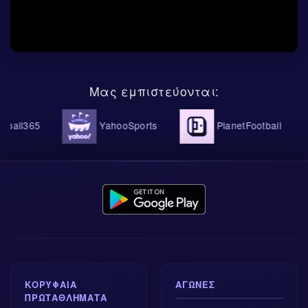
Μας εμπιστεύονται:
ball365
YahooSports
PlanetFootball
ΚΟΡΥΦΑΊΑ
ΑΓΏΝΕΣ
ΠΡΩΤΑΘΛΉΜΑΤΑ