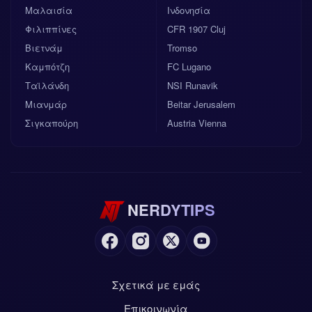
Μαλαισία
Ινδονησία
Φιλιππίνες
CFR 1907 Cluj
Βιετνάμ
Tromso
Καμπότζη
FC Lugano
Ταϊλάνδη
NSI Runavik
Μιανμάρ
Beitar Jerusalem
Σιγκαπούρη
Austria Vienna
NERDYTIPS
Σχετικά με εμάς
Επικοινωνία