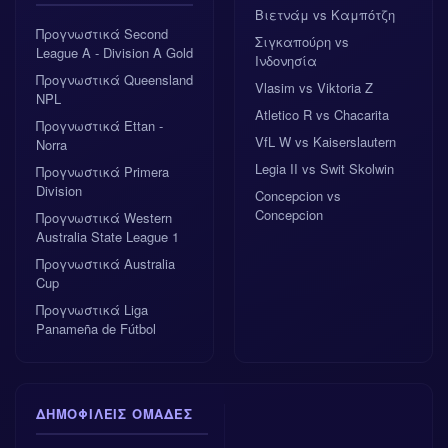
Βιετνάμ vs Καμπότζη
Προγνωστικά Second
Σιγκαπούρη vs
League A - Division A Gold
Ινδονησία
Προγνωστικά Queensland
Vlasim vs Viktoria Z
NPL
Atletico R vs Chacarita
Προγνωστικά Ettan -
VfL W vs Kaiserslautern
Norra
Legia II vs Swit Skolwin
Προγνωστικά Primera
Division
Concepcion vs
Concepcion
Προγνωστικά Western
Australia State League 1
Προγνωστικά Australia
Cup
Προγνωστικά Liga
Panameña de Fútbol
ΔΗΜΟΦΙΛΕΊΣ ΟΜΆΔΕΣ