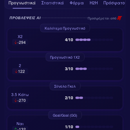
Προγνωστικά
Στατιστικά
Φόρμα
H2H
Πρόσφατοι 
Προσφέρεται από
ΠΡΟΒΛΈΨΕΙΣ AI
Καλύτερο Προγνωστικό
X2
4/10
-294
Προγνωστικό 1X2
2
3/10
122
Σύνολο Γκολ
3.5 Κάτω
2/10
-270
Goal/Goal (GG)
Ναι
1/10
-132