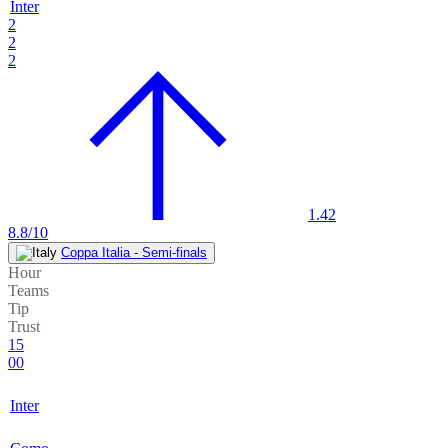
Inter
2
2
2
1.42
8.8/10
Coppa Italia - Semi-finals
Hour
Teams
Tip
Trust
15
00
Inter