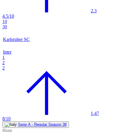
2.3
4.5/10
10
30
Karlsruher SC
Inter
1
2
2
1.47
8/10
Serie A - Regular Season 38
Hour