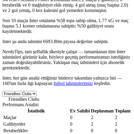
beraberlik ve 0 mağlubiyet
elde etmiş;
4 gol
atmış (maç başına 2.0)
ve 2 gol yemiş,
0 kez kalesini gol yemeden korumuştur
.
Son 10 maçta Inter ortalama
%58 topa sahip olma
,
1.77 xG
ve maç
başına
5.1 korner
ortalamasına sahiptir;
%50 galibiyet oranı
kaydetmektedir.
Inter şu anda tahmini
€693.80m
piyasa değerine sahiptir.
NerdyTips,
tam şeffaflık
ilkesiyle çalışır — tamamlanan tüm Inter
tahminleri görünür kalır, böylece geçmiş performansımızı istediğiniz
zaman doğrulayabilirsiniz. Yaklaşan maç tahminleri için abonelik
gerekmektedir.
Inter, her gün analiz ettiğimiz binlerce takımdan yalnızca biri —
160'tan fazla ligi kapsayan
futbol tahminlerimizi
keşfedin.
Friendlies Clubs
World • Sezon 2026
Performans Analizi
İstatistik
Ev Sahibi
Deplasman
Toplam
Maçlar
0
2
2
Galibiyetler
0
2
2
Beraberlikler
0
0
0