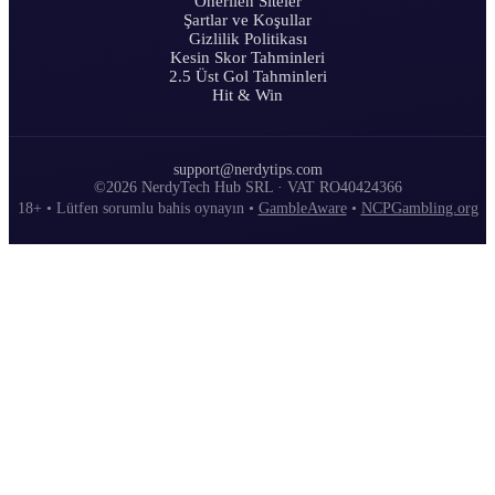
Önerilen Siteler
Şartlar ve Koşullar
Gizlilik Politikası
Kesin Skor Tahminleri
2.5 Üst Gol Tahminleri
Hit & Win
support@nerdytips.com
©2026 NerdyTech Hub SRL · VAT RO40424366
18+ • Lütfen sorumlu bahis oynayın •
GambleAware
•
NCPGambling.org