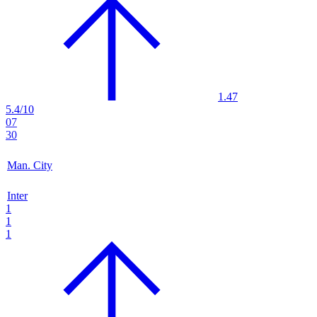
1.47
5.4/10
07
30
Man. City
Inter
1
1
1