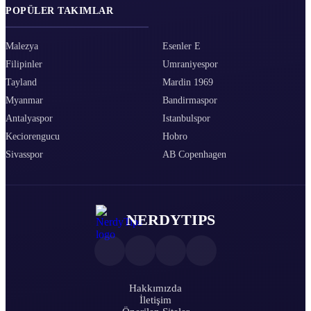
POPÜLER TAKIMLAR
Malezya
Esenler E
Filipinler
Umraniyespor
Tayland
Mardin 1969
Myanmar
Bandirmaspor
Antalyaspor
Istanbulspor
Keciorengucu
Hobro
Sivasspor
AB Copenhagen
NERDYTIPS
Hakkımızda
İletişim