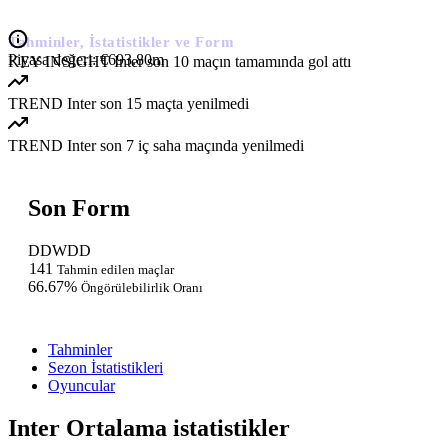
Inter
Tahminler, İstatistikler ve Form
Piyasa değeri:
€693.80m
KEY INSIGHT
Inter son 10 maçın tamamında gol attı
TREND
Inter son 15 maçta yenilmedi
TREND
Inter son 7 iç saha maçında yenilmedi
Son Form
D
D
W
D
D
141
Tahmin edilen maçlar
66.67%
Öngörülebilirlik Oranı
Tahminler
Sezon İstatistikleri
Oyuncular
Inter Ortalama istatistikler