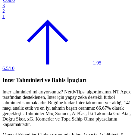
Como
3
2
1
1.95
6.5/10
Inter Tahminleri ve Bahis İpuçları
Inter tahminleri
mi arıyorsunuz? NerdyTips, algoritmamız
NT Apex
tarafından desteklenen, Inter için yapay zeka destekli futbol
tahminleri sunmaktadır. Bugüne kadar Inter takımının yer aldığı
141
maçı
analiz ettik ve en iyi tahmin başarı oranımız
66.67%
olarak
gerçekleşti. Tahminler
Maç Sonucu, Alt/Üst, İki Takım da Gol Atar,
Doğru Skor, xG, Kornerler ve Topa Sahip Olma
piyasalarını
kapsamaktadır.
Mevcut
Friendlies Clubs
sezonunda Inter, 2 maçta
2 galibiyet, 0