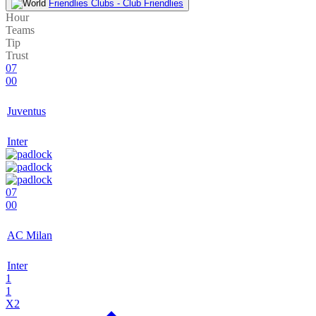
Friendlies Clubs - Club Friendlies
Hour
Teams
Tip
Trust
07
00
Juventus
Inter
07
00
AC Milan
Inter
1
1
X2