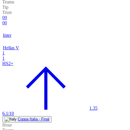
Teams
Tip
Trust
09
00
Inter
Hellas V
1
1
HS2+
1.35
6.1/10
Coppa Italia - Final
Hour