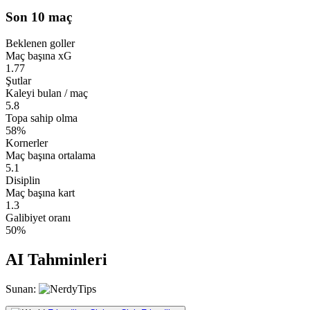
Son 10 maç
Beklenen goller
Maç başına xG
1.77
Şutlar
Kaleyi bulan / maç
5.8
Topa sahip olma
58%
Kornerler
Maç başına ortalama
5.1
Disiplin
Maç başına kart
1.3
Galibiyet oranı
50%
AI Tahminleri
Sunan: