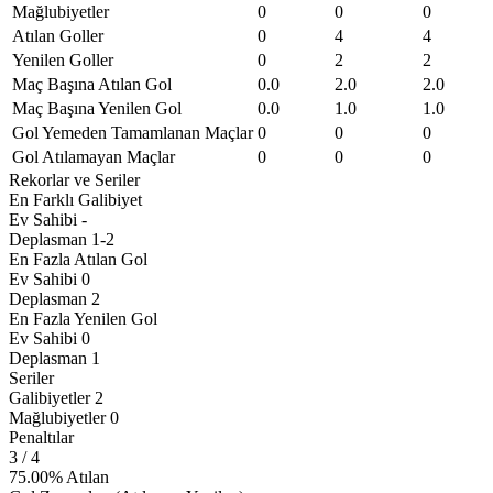
Mağlubiyetler
0
0
0
Atılan Goller
0
4
4
Yenilen Goller
0
2
2
Maç Başına Atılan Gol
0.0
2.0
2.0
Maç Başına Yenilen Gol
0.0
1.0
1.0
Gol Yemeden Tamamlanan Maçlar
0
0
0
Gol Atılamayan Maçlar
0
0
0
Rekorlar ve Seriler
En Farklı Galibiyet
Ev Sahibi
-
Deplasman
1-2
En Fazla Atılan Gol
Ev Sahibi
0
Deplasman
2
En Fazla Yenilen Gol
Ev Sahibi
0
Deplasman
1
Seriler
Galibiyetler
2
Mağlubiyetler
0
Penaltılar
3
/ 4
75.00% Atılan