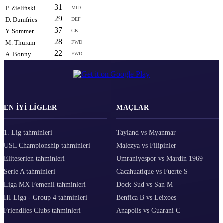
31
6.70
P. Zieliński
MID
29
6.50
D. Dumfries
DEF
37
6.50
Y. Sommer
GK
28
6.50
M. Thuram
FWD
22
-
A. Bonny
FWD
EN IYI LIGLER
MAÇLAR
1. Lig tahminleri
Tayland vs Myanmar
USL Championship tahminleri
Malezya vs Filipinler
Eliteserien tahminleri
Umraniyespor vs Mardin 1969
Serie A tahminleri
Cacahuatique vs Fuerte S
Liga MX Femenil tahminleri
Dock Sud vs San M
III Liga - Group 4 tahminleri
Benfica B vs Leixoes
Friendlies Clubs tahminleri
Anapolis vs Guarani C