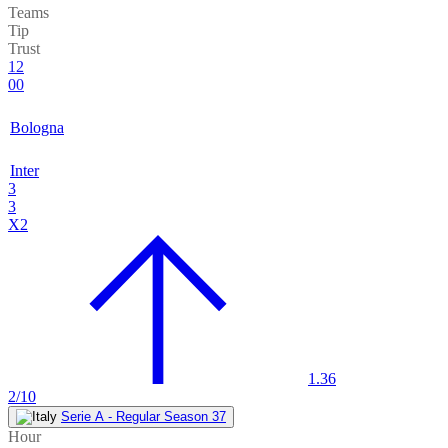
Teams
Tip
Trust
12
00
Bologna
Inter
3
3
X2
1.36
2/10
Serie A - Regular Season 37
Hour