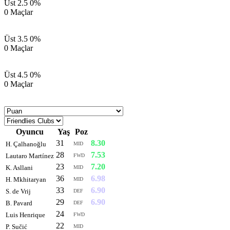
Üst 2.5
0%
0 Maçlar
Üst 3.5
0%
0 Maçlar
Üst 4.5
0%
0 Maçlar
Oyuncu
Yaş
Poz
Puan
31
8.30
H. Çalhanoğlu
MID
28
7.53
Lautaro Martínez
FWD
23
7.20
K. Asllani
MID
36
6.98
H. Mkhitaryan
MID
33
6.90
S. de Vrij
DEF
29
6.90
B. Pavard
DEF
24
6.83
Luis Henrique
FWD
22
6.83
P. Sučić
MID