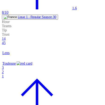
1.6
8/10
Ligue 1 - Regular Season 30
Hour
Teams
Tip
Trust
14
45
Lens
Toulouse
3
2
1