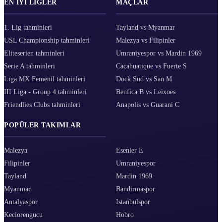
EN IYI LIGLER
MAÇLAR
1. Lig tahminleri
Tayland vs Myanmar
USL Championship tahminleri
Malezya vs Filipinler
Eliteserien tahminleri
Umraniyespor vs Mardin 1969
Serie A tahminleri
Cacahuatique vs Fuerte S
Liga MX Femenil tahminleri
Dock Sud vs San M
III Liga - Group 4 tahminleri
Benfica B vs Leixoes
Friendlies Clubs tahminleri
Anapolis vs Guarani C
POPÜLER TAKIMLAR
Malezya
Esenler E
Filipinler
Umraniyespor
Tayland
Mardin 1969
Myanmar
Bandirmaspor
Antalyaspor
Istanbulspor
Keciorengucu
Hobro