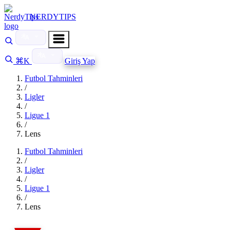
NERDYTIPS
⌘K
Giriş Yap
Futbol Tahminleri
/
Ligler
/
Ligue 1
/
Lens
Futbol Tahminleri
/
Ligler
/
Ligue 1
/
Lens