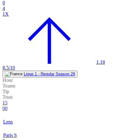
0
4
1X
1.18
8.5/10
Ligue 1 - Regular Season 29
Hour
Teams
Tip
Trust
15
00
Lens
Paris S