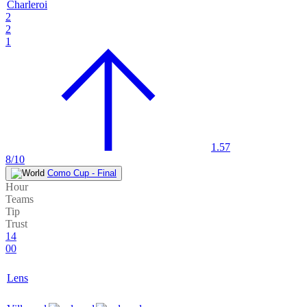
Charleroi
2
2
1
1.57
8/10
Como Cup - Final
Hour
Teams
Tip
Trust
14
00
Lens