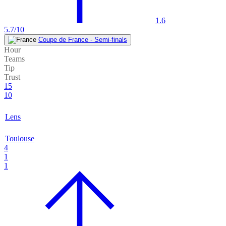
1.6
5.7/10
Coupe de France - Semi-finals
Hour
Teams
Tip
Trust
15
10
Lens
Toulouse
4
1
1