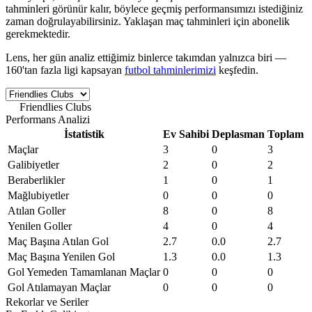
tahminleri görünür kalır, böylece geçmiş performansımızı istediğiniz
zaman doğrulayabilirsiniz. Yaklaşan maç tahminleri için abonelik
gerekmektedir.
Lens, her gün analiz ettiğimiz binlerce takımdan yalnızca biri —
160'tan fazla ligi kapsayan
futbol tahminlerimizi
keşfedin.
Friendlies Clubs
World • Sezon 2026
Performans Analizi
İstatistik
Ev Sahibi
Deplasman
Toplam
Maçlar
3
0
3
Galibiyetler
2
0
2
Beraberlikler
1
0
1
Mağlubiyetler
0
0
0
Atılan Goller
8
0
8
Yenilen Goller
4
0
4
Maç Başına Atılan Gol
2.7
0.0
2.7
Maç Başına Yenilen Gol
1.3
0.0
1.3
Gol Yemeden Tamamlanan Maçlar
0
0
0
Gol Atılamayan Maçlar
0
0
0
Rekorlar ve Seriler