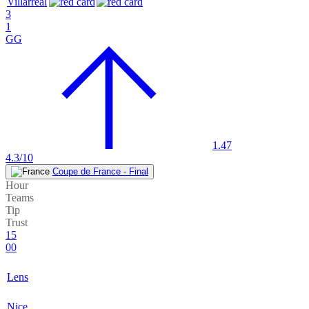
Villarreal
3
1
GG
1.47
4.3/10
Coupe de France - Final
Hour
Teams
Tip
Trust
15
00
Lens
Nice