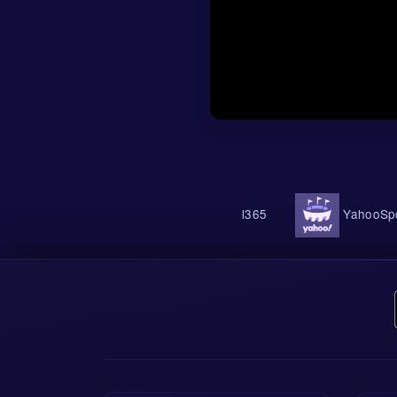
OneFootball
Football365
YahooSports