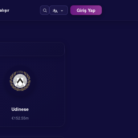
Giriş Yap
alışır
Udinese
€152.55m