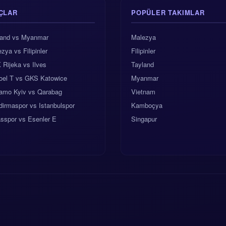
ÇLAR
POPÜLER TAKIMLAR
land vs Myanmar
Malezya
zya vs Filipinler
Filipinler
Rijeka vs Ilves
Tayland
oel T vs GKS Katowice
Myanmar
amo Kyiv vs Qarabag
Vietnam
irmaspor vs Istanbulspor
Kamboçya
sspor vs Esenler E
Singapur