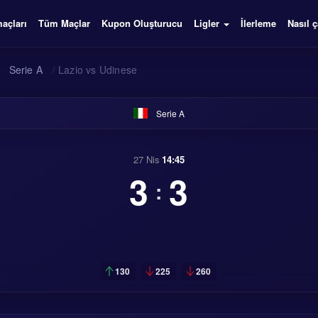
açları
Tüm Maçlar
Kupon Oluşturucu
Ligler
İlerleme
Nasıl ç
Serie A
/
Lazio vs Udinese
Serie A
27 Nis
14:45
3
3
:
130
225
260