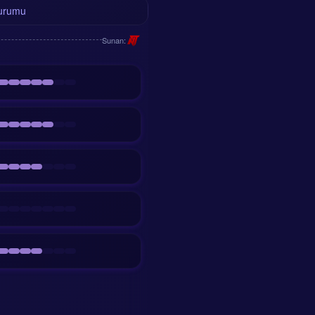
urumu
Sunan: