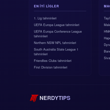
EN IYI LIGLER
MA
1. Lig tahminleri
Tay
UEFA Europa League tahminleri
Male
UEFA Europa Conference League
HNK 
tahminleri
Hap
Northern NSW NPL tahminleri
Dyn
South Australia State League 1
Band
tahminleri
Siva
Friendlies Clubs tahminleri
First Division tahminleri
NERDYTIPS