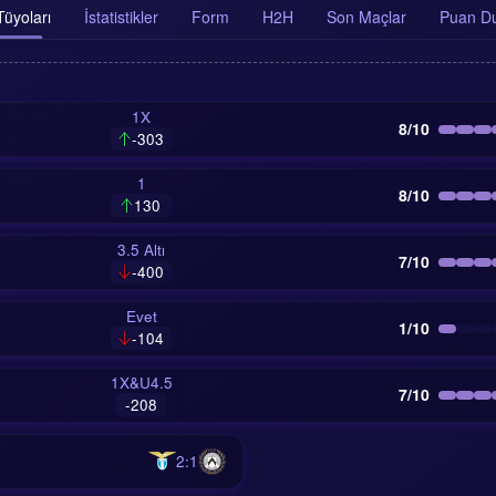
üyoları
İstatistikler
Form
H2H
Son Maçlar
Puan D
1X
8/10
-303
1
8/10
130
3.5 Altı
7/10
-400
Evet
1/10
-104
1X&U4.5
7/10
-208
2:1