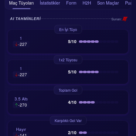
Maç Tüyoları
İstatistikler
Form
H2H
Son Maçlar
Puan
Sunan:
AI TAHMINLERI
En İyi Tüyo
1
5/10
-227
1x2 Tüyosu
1
5/10
-227
Toplam Gol
3.5 Altı
4/10
-270
Karşılıklı Gol Var
Hayır
2/10
-141