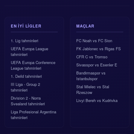
EN IYI LIGLER
MAÇLAR
1. Lig tahminleri
FC Noah vs FC Sion
UEFA Europa League
FK Jablonec vs Rigas FS
tahminleri
CFR C vs Tromso
UEFA Europa Conference
Sivasspor vs Esenler E
League tahminleri
Bandirmaspor vs
1. Deild tahminleri
Istanbulspor
III Liga - Group 2
Stal Mielec vs Stal
tahminleri
Rzeszow
Division 2 - Norra
Livyi Bereh vs Kudrivka
Svealand tahminleri
Liga Profesional Argentina
tahminleri