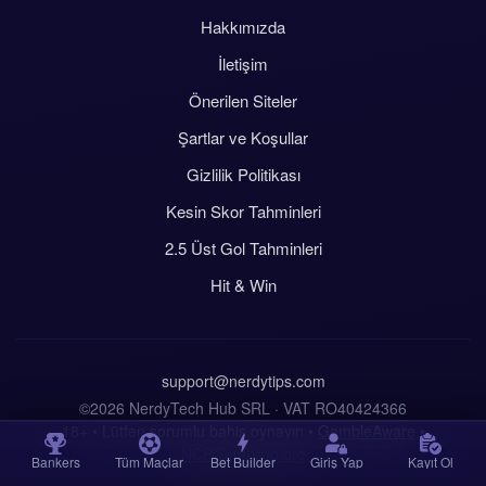
Hakkımızda
İletişim
Önerilen Siteler
Şartlar ve Koşullar
Gizlilik Politikası
Kesin Skor Tahminleri
2.5 Üst Gol Tahminleri
Hit & Win
support@nerdytips.com
©2026 NerdyTech Hub SRL · VAT RO40424366
18+ • Lütfen sorumlu bahis oynayın •
GambleAware
•
NCPGambling.org
Bankers
Tüm Maçlar
Bet Builder
Giriş Yap
Kayıt Ol